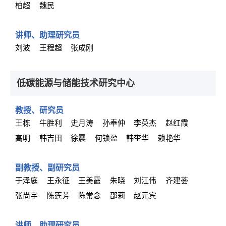
柏超
魏民
讲师、助理研究员
刘波
王程超
张成刚
低碳能源与储能技术研究中心
教授、研究员
王栋
牛胜利
史月涛
孙奉仲
李英杰
赵红霞
高明
韩吉田
徐震
何锁盈
韩奎华
赖艳华
副教授、副研究员
于泽庭
王永征
王美霞
朱晓
刘江伟
齐建荟
张尚宇
陈莲芳
陈常念
邵莉
赵元宾
讲师、助理研究员