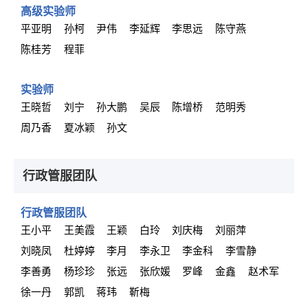
高级实验师
平亚明
孙柯
尹伟
李延辉
李思远
陈守燕
陈桂芳
程菲
实验师
王晓哲
刘宁
孙大鹏
吴辰
陈增桥
范明秀
周乃香
夏冰颖
孙文
行政管服团队
行政管服团队
王小平
王美霞
王颖
白玲
刘庆梅
刘丽萍
刘晓凤
杜婷婷
李月
李永卫
李金科
李雪静
李善勇
杨珍珍
张远
张欣媛
罗峰
金鑫
赵术军
徐一丹
郭凯
蒋玮
靳梅