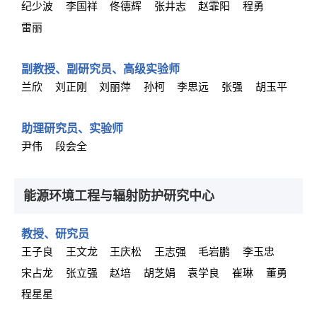
纪少波
李国祥
佟德辉
张井志
赵霏阳
程勇
雷丽
副教授、副研究员、高级实验师
兰欣
刘正刚
刘丽萍
孙柯
李思远
张强
胡玉平
助理研究员、实验师
尹伟
段会全
能源环境工程与辐射防护研究中心
教授、研究员
王子良
王文龙
王庆松
王志强
毛岩鹏
李玉忠
宋占龙
张立强
赵培
胡芝娟
袁学良
崔琳
董勇
程星星