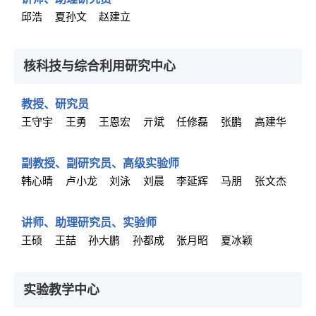
邱浩
夏孙文
赵建立
核科技与综合利用研究中心
教授、研究员
王守宇
王勇
王恩宏
亓斌
任修磊
张鹏
高建华
副教授、副研究员、高级实验师
韩心晴
卢小龙
刘泳
刘晨
李延辉
马朋
张文杰
讲师、助理研究员、实验师
王硕
王喆
孙大鹏
孙都成
张月昭
夏冰颖
实验教学中心