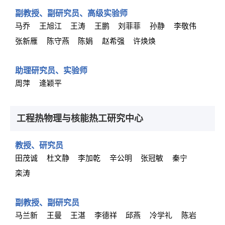
副教授、副研究员、高级实验师
马乔
王旭江
王涛
王鹏
刘菲菲
孙静
李敬伟
张新雁
陈守燕
陈娟
赵希强
许焕焕
助理研究员、实验师
周萍
逄颖平
工程热物理与核能热工研究中心
教授、研究员
田茂诚
杜文静
李加乾
辛公明
张冠敏
秦宁
栾涛
副教授、副研究员
马兰新
王曼
王湛
李德祥
邱燕
冷学礼
陈岩