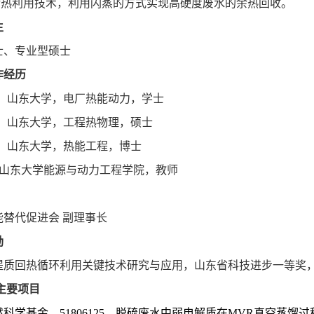
余热利用技术，利用闪蒸的方式实现高硬度废水的余热回收。
生
士、专业型硕士
作经历
，山东大学，电厂热能动力，学士
，山东大学，工程热物理，硕士
，山东大学，热能工程，博士
山东大学能源与动力工程学院，教师
能替代促进会
副理事长
励
提质回热循环利用关键技术研究与应用，山东省科技进步一等奖
主要项目
然科学基金，
51806125
，脱硫废水中弱电解质在
MVR
真空蒸馏过