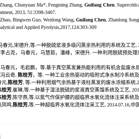
 Zhang, Chunyuan Ma*, Fengming Zhang,
Guifang Chen
. Supercriti
atment, 2013, 51:3398-3407.
 Zhao, Bingwen Guo, Wenlong Wang,
Guifang Chen
, Zhanlong Song*
Analytical and Applied Pyrolysis,2017,124:303-309
马春元
,
宋德升
,
等
.
一种脱硫浆液多级闪蒸余热利用的系统及工艺
,
，李占尧，马春元，马慧茹，潘峰，宋德升
.
一种利用脱硫预处理
，
马春元，毛岩鹏，等
.
基于真空蒸发兼热能利用的有机含盐废水
，冯云奇
,
陈桂芳
，等
.
一种工业余热驱动的吸附式净水制冷系统
春元
,
陈桂芳
,
等
.
一种利用烟气余热基于液柱蒸发的废水浓缩系统
,
陈桂芳
,
崔琳
,
等
.
一种基于湿法脱硫的浆液真空蒸馏系统及工艺
, 20
陈桂芳
,
陈守燕
,
等
.
以氮气作保护膜的超临界水氧化流体注采系统
张凤鸣
,
陈桂芳
,
等
.
一种超临界水氧化流体注采工艺
, 2014.07.16,
中
燕