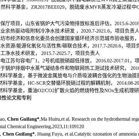
自然科学基金，
ZR2017BEE029
，脱硫废水
MVR
蒸发冷凝过程中
省环保厅项目，山东省锅炉大气污染物排放标准后评估，
2015.6-201
，工业余热驱动吸附制冷净水技术研发
，
2020.7-2021.6
，项目负责
，潍坊市经济和信息化委员会创建国家循环经济示范城市验收服务
废水资源
/
能源化氧化与活性焦
/
碳联合技术，
2017.7-2020.6
，项目
热工净水技术研发，
2015.7-2025.7
，项目负责人
华电江苏句容电厂
1
、
2
号机组脱硝超低排放，
2016.02-2017.01
，
，基于锅炉排烟中水蒸气凝结条件和物联网热工测试技术研究，
2016
家自然科学基金，基于微波金属放电与介质吸波耦合强化的生物油提
自然科学基金，
HC-SCR
交替循环脱硝过程的解耦机制，
2014.08-20
自然科学基金，重油
O2/CO2
扩散火焰的燃烧特性及
NOx
生成机理研
表性论文和专利
yao,
Chen Guifang*
,Ma Huiru,et al. Research on the hydrothermal reg
ntal Chemical Engineering,2023,11:109120
,
Chen Guifang*
, Huang Fuyu, et al.Catalytic ozonation of ammonia 