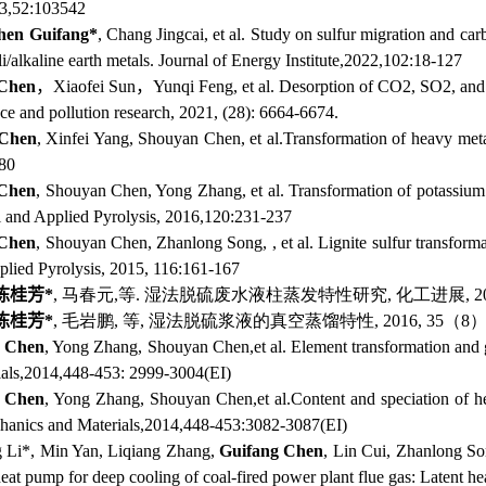
23,52:103542
hen Guifang*
, Chang Jingcai, et al. Study on sulfur migration and c
ali/alkaline earth metals. Journal of Energy Institute,2022,102:18-127
 Chen
，
Xiaofei Sun
，
Yunqi Feng, et al. Desorption of CO2, SO2, and
ce and pollution research, 2021, (28): 6664-6674.
 Chen
, Xinfei Yang, Shouyan Chen, et al.Transformation of heavy metals
80
 Chen
, Shouyan Chen, Yong Zhang, et al. Transformation of potassium a
al and Applied Pyrolysis, 2016,120:231-237
 Chen
, Shouyan Chen, Zhanlong Song, , et al. Lignite sulfur transformat
pplied Pyrolysis, 2015, 116:161-167
陈桂芳
*
, 马春元,等. 湿法脱硫废水液柱蒸发特性研究, 化工进展, 2017, 36
陈
桂芳
*
, 毛岩鹏, 等, 湿法脱硫浆液的真空蒸馏特性, 2016, 35（8）:2
g Chen
, Yong Zhang, Shouyan Chen,et al. Element transformation and g
ials,2014,448-453: 2999-3004(EI)
g Chen
, Yong Zhang, Shouyan Chen,et al.Content and speciation of heav
hanics and Materials,2014,448-453:3082-3087(EI)
 Li*, Min Yan, Liqiang Zhang,
Guifang Chen
, Lin Cui, Zhanlong So
eat pump for deep cooling of coal-fired power plant flue gas: Latent 