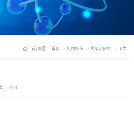
当前位置：
首页
->
机构队伍
->
高级实验师
->
正文
数：
4401