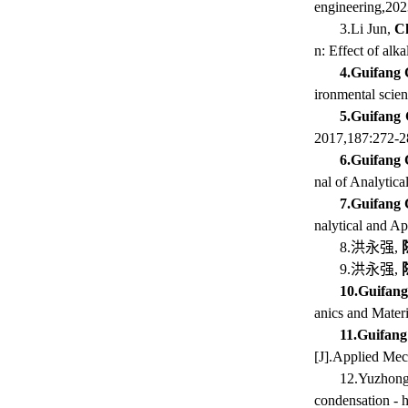
engineering,20
3.Li Jun,
C
n: Effect of alk
4.Guifang
ironmental scien
5.Guifang
2017,187:272-2
6.Guifang
nal of Analytic
7.Guifang
nalytical and A
8.洪永强,
9.洪永强,
10.Guifan
anics and Mater
11.Guifan
[J].Applied Mec
12.Yuzhong
condensation - h