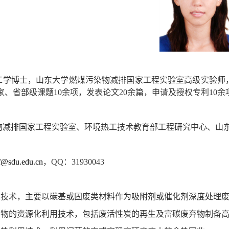
工学博士，山东大学燃煤污染物减排国家工程实验室高级实验师
家、省部级课题
10
余项，发表论文
20
余篇，申请及授权专利
10
余
物减排国家工程实验室、环境热工技术教育部工程研究中心、山
f@sdu.edu.cn
，
QQ
：
31930043
水技术，主要以碳基或固废类材料作为吸附剂或催化剂深度处理
弃物的资源化利用技术，包括废活性炭的再生及富碳废弃物制备