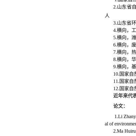
2.山东省
人
3.山东
4.横向
5.横向
6.横向，
7.横向，
8.横向，
9.横向
10.国
11.国家
12.国家
近年来代
论文：
1.Li Zhan
al of environme
2.Ma Huiru