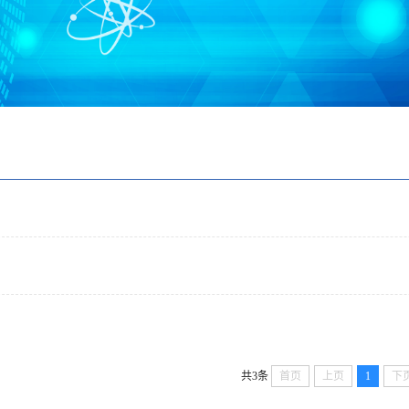
共3条
首页
上页
1
下