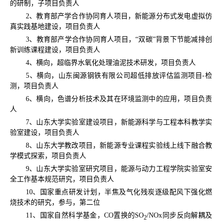
的研制，子项目负责人
2
、教育部产学合作协同育人项目，新能源分布式发电虚拟仿
真实践基地建设，项目负责人
3
、教育部产学合作协同育人项目，“双碳”背景下节能减排创
新训练课程建设，项目负责人
4
、横向，超临界水氧化处理油泥技术研发，项目负责人
5
、横向，山东闽源钢铁有限公司超低排放评估监测项目
-
检
测，项目负责人
6
、横向，色谱分析技术及其在环境监测中的应用，项目负责
人
7
、山东大学实验室建设项目，新能源科学与工程本科教学实
验室建设，项目负责人
8
、山东大学教改项目，新能源专业课程实验线上线下融合教
学模式探索，项目负责人
9
、山东大学实验室研究项目，能源与动力工程学院实验室安
全工作基本规范研究，项目负责人
10
、国家重点研发计划，半焦及气化残炭逐级配风下强化燃
烧技术的研究，参与，第二位
11
、国家自然科学基金，
CO
置换的
SO
/NOx
同步反向解耦及
2