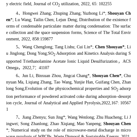
y electric field, Journal of CO
utilization, 2022, 65: 102255
2
4
、
Hongwei Zhang; Zhuping Zhang; Yuzhong Li*;
Shouyan Ch
en
*; Lu Wang; Tailin Chen; Lejun Deng; Distribution of the existence f
orms of condensable particulate matter during condensation: The surfac
e collection and the space suspension forms, Science of The Total Envir
onment, 2022, 858:159877
5
、
Wang Chenglong; Tang Lishu; Cui Lin*;
Chen Shouyan*
; Li
u Jinglong; Dong Yong;SO
Adsorption and Kinetics Analysis during S
2
upported Triethanolamine Acetate Ionic Liquid Desulfurization
，
ACS
Omega
，
2022,7
：
41107
6
、
Jun Li, Binxuan Zhou, Jingcai Chang*,
Shouyan Chen*
, Chu
nyuan Ma, Liqiang Zhang, Tao Wang, Yunjie Han, Guifang Chen, Zhan
long Song;Evolution of the physicochemical properties and SO
adsorp
2
tion performance of powdered activated coke during adsorption–desorpt
ion cycle, Journal of Analytical and Applied Pyrolysis,2022,167: 10567
1
7
、
Jiang Zhenyu; Sun Jing*; Wang Wenlong; Zhu Huacheng; Li J
ingwei; Song Zhanlong; Zhao Xiqiang; Mao Yanpeng;
Shouyan Chen
*; Numerical study on the role of microwave-metal discharge in micro
wave pyrolysis of WPCBs, Waste Disposal & Sustainable Energy, 2021,