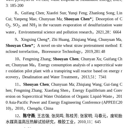
3: 185-200
8
、
Guifang Chen; Xiaofei Sun; Yunqi Feng; Zhanlong Song; Lin
Cui; Yanpeng Mao; Chunyuan Ma;
Shouyan Chen*
；
Desorption of C
O
, SO
, and NH
in the vacuum evaporation of desulfurization waste
2
2
3
water
，
Environmental science and pollution research
，
2021,28
：
6664
9
、
Xingxing Cheng*, Zhi Huang, Zhiqiang Wang, Chunyuan Ma,
Shouyan Chen*
；
A novel on-site wheat straw pretreatment method: E
nclosed torrefaction
，
Bioresource Technology
，
2019,281:48
10
、
Fengming Zhang;
Shouyan Chen
; Chunyan Xu; Guifang Ch
en; Chunyuan Ma
，
Energy consumption analysis of a supercritical wate
r oxidation pilot plant with a transpiring wall reactor based on energy r
ecovery
，
Desalination and Water Treatment
，
2013,51
：
7341
11
、
Shouyan Chen
; Chunyuan Ma; Zhiqiang Wang; Gui-fang C
hen; Fengming Zhang; Xiaofang Shen
，
Energy Equilibrium and Conv
ersion on Supercritical Water Oxidation of Organic Liquid-Waste
，
201
0 Asia-Pacific Power and Energy Engineering Conference (APPEEC20
10)
，
2010
，
Chengdu, China
12
、
陈守燕
;
王志强
;
张凤鸣
;
陈桂芳
;
张家明
;
马春元，废轮胎
水媒高温高压热解试验研究，橡胶工业，
2010,11
：
645