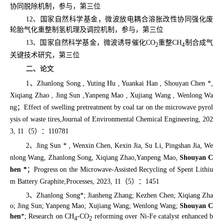
协同脱除机制，参与，第三位
12
、国家自然科学基金，微波放电耦合溶胀改性协同强化废
轮胎气化重整制氢机理及调控机制，参与，第三位
13
、国家自然科学基金，微波诱导催化
CO
重整
CH
制合成气
2
4
关键技术研究，第三位
二、论文
1
、
Zhanlong Song , Yuting Hu , Yuankai Han , Shouyan Chen *,
Xiqiang Zhao , Jing Sun ,Yanpeng Mao , Xujiang Wang , Wenlong Wa
ng
；
Effect of swelling pretreatment by coal tar on the microwave pyrol
ysis of waste tires,Journal of Environmental Chemical Engineering, 202
3, 11
（
5
）：
110781
2
、
Jing Sun * , Wenxin Chen, Kexin Jia, Su Li, Pingshan Jia, We
nlong Wang, Zhanlong Song, Xiqiang Zhao,Yanpeng Mao,
Shouyan C
hen *
；
Progress on the Microwave-Assisted Recycling of Spent Lithiu
m Battery Graphite,Processes, 2023, 11
（
5
）：
1451
3
、
Zhanlong Song*; Jianheng Zhang; Kezhen Chen; Xiqiang Zha
o; Jing Sun; Yanpeng Mao; Xujiang Wang; Wenlong Wang;
Shouyan C
hen
*; Research on CH
-CO
reforming over Ni-Fe catalyst enhanced b
4
2