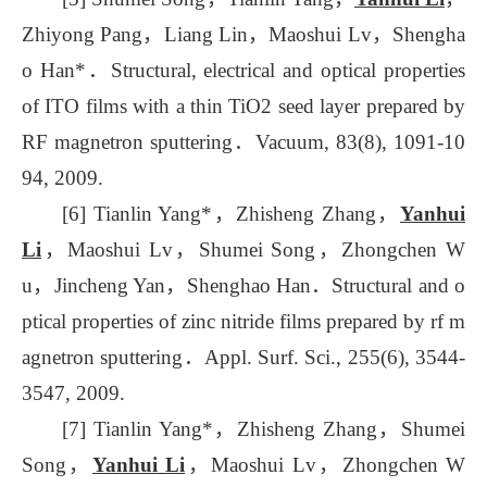
Zhiyong Pang，Liang Lin，Maoshui Lv，Shengha
o Han*．Structural, electrical and optical properties
of ITO films with a thin TiO2 seed layer prepared by
RF magnetron sputtering．Vacuum, 83(8), 1091-10
94, 2009.
[6] Tianlin Yang*，Zhisheng Zhang，
Yanhui
Li
，Maoshui Lv，Shumei Song，Zhongchen W
u，Jincheng Yan，Shenghao Han．Structural and o
ptical properties of zinc nitride films prepared by rf m
agnetron sputtering．Appl. Surf. Sci., 255(6), 3544-
3547, 2009.
[7] Tianlin Yang*，Zhisheng Zhang，Shumei
Song，
Yanhui Li
，Maoshui Lv，Zhongchen W