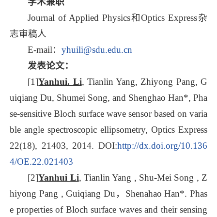
学术兼职
Journal of Applied Physics和Optics Express杂
志审稿人
E-mail：
yhuili@sdu.edu.cn
发表论文：
[1]
Yanhui. Li
, Tianlin Yang, Zhiyong Pang, G
uiqiang Du, Shumei Song, and Shenghao Han*, Pha
se-sensitive Bloch surface wave sensor based on varia
ble angle spectroscopic ellipsometry, Optics Express
22(18), 21403, 2014. DOI:
http://dx.doi.org/10.136
4/OE.22.021403
[2]
Yanhui Li
, Tianlin Yang , Shu-Mei Song , Z
hiyong Pang , Guiqiang Du，Shenahao Han*. Phas
e properties of Bloch surface waves and their sensing