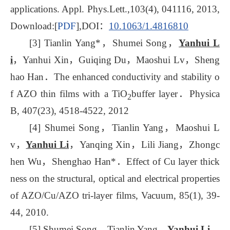
applications. Appl. Phys.Lett.,103(4), 041116, 2013,
Download:[
PDF
],DOI：
10.1063/1.4816810
[3] Tianlin Yang*，Shumei Song，
Yanhui L
i
，Yanhui Xin，Guiqing Du，Maoshui Lv，Sheng
hao Han．The enhanced conductivity and stability o
f AZO thin films with a TiO
buffer layer．Physica
2
B, 407(23), 4518-4522, 2012
[4] Shumei Song，Tianlin Yang，Maoshui L
v，
Yanhui Li
，Yanqing Xin，Lili Jiang，Zhongc
hen Wu，Shenghao Han*．Effect of Cu layer thick
ness on the structural, optical and electrical properties
of AZO/Cu/AZO tri-layer films, Vacuum, 85(1), 39-
44, 2010.
[5] Shumei Song，Tianlin Yang，
Yanhui Li
，