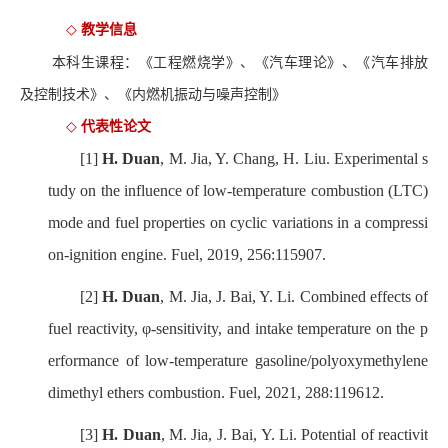
教学信息
◇
本科生课程：《工程燃烧学》、《汽车理论》、《汽车排放
及控制技术》、《内燃机振动与噪声控制》
代表性论文
◇
[1]
H. Duan
, M. Jia, Y. Chang, H. Liu. Experimental s
tudy on the influence of low-temperature combustion (LTC)
mode and fuel properties on cyclic variations in a compressi
on-ignition engine. Fuel, 2019, 256:115907.
[2]
H. Duan
, M. Jia, J. Bai, Y. Li. Combined effects of
fuel reactivity, φ-sensitivity, and intake temperature on the p
erformance of low-temperature gasoline/polyoxymethylene
dimethyl ethers combustion. Fuel, 2021, 288:119612.
[3]
H. Duan
, M. Jia, J. Bai, Y. Li. Potential of reactivit