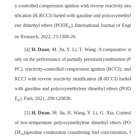
y-controlled compression ignition with reverse reactivity stra
tification (R-RCCI) fueled with gasoline and polyoxymethyl
ene dimethyl ethers (PODE
). International Journal of Engi
n
ne Research, 2022, 23:1308-26.
[4]
H. Duan
, M. Jia, Y. Li, T. Wang. A comparative st
udy on the performance of partially premixed combustion (P
PC), reactivity-controlled compression ignition (RCCI), and
RCCI with reverse reactivity stratification (R-RCCI) fueled
with gasoline and polyoxymethylene dimethyl ethers (POD
E
). Fuel, 2021, 298:120838.
n
[5]
H. Duan
, M. Jia, H. Wang, Y. Li, G. Xia. Control
of low-temperature polyoxymethylene dimethyl ethers (PO
DE
)/gasoline combustion considering fuel concentration, f
n