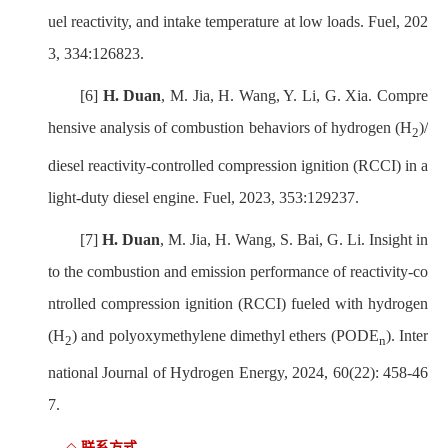
uel reactivity, and intake temperature at low loads. Fuel, 202
3, 334:126823.
[6]
H. Duan
, M. Jia, H. Wang, Y. Li, G. Xia. Compre
hensive analysis of combustion behaviors of hydrogen (H
)/
2
diesel reactivity-controlled compression ignition (RCCI) in a
light-duty diesel engine. Fuel, 2023, 353:129237.
[7]
H. Duan
, M. Jia, H. Wang, S. Bai, G. Li. Insight in
to the combustion and emission performance of reactivity-co
ntrolled compression ignition (RCCI) fueled with hydrogen
(H
) and polyoxymethylene dimethyl ethers (PODE
). Inter
2
n
national Journal of Hydrogen Energy, 2024, 60(22): 458-46
7.
联系方式
◇