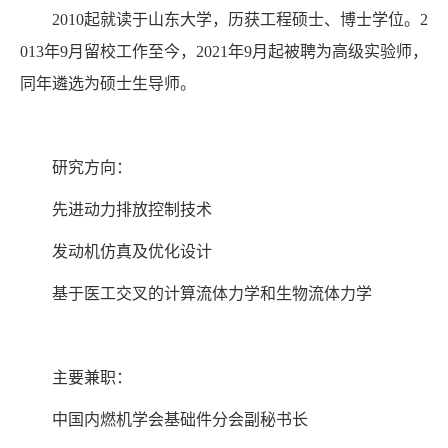
2010
起就读于山东大学，历获工程硕士、博士学位。
2
013
年
9
月留校工作至今，
2021
年
9
月起被聘为高级实验师，
同年遴选为硕士生导师。
研究方向：
先进动力排放控制技术
发动机仿真及优化设计
基于医工交叉的计算流体力学和生物流体力学
主要兼职：
中国内燃机学会基础件分会副秘书长