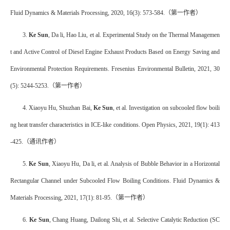
Fluid Dynamics & Materials Processing, 2020, 16(3): 573-584.
（第一作者）
3.
Ke Sun
, Da li, Hao Liu, et al. Experimental Study on the Thermal Managemen
t and Active Control of Diesel Engine Exhaust Products Based on Energy Saving and
Environmental Protection Requirements. Fresenius Environmental Bulletin, 2021, 30
(5): 5244-5253.
（第一作者）
4. Xiaoyu Hu, Shuzhan Bai,
Ke Sun
, et al. Investigation on subcooled flow boili
ng heat transfer characteristics in ICE-like conditions.
Open Physics, 2021, 19(1): 413
-425.
（通讯作者）
5.
Ke Sun
, Xiaoyu Hu, Da li, et al. Analysis of Bubble Behavior in a Horizontal
Rectangular Channel under Subcooled Flow Boiling Conditions. Fluid Dynamics &
Materials Processing, 2021, 17(1): 81-95.
（第一作者）
6.
Ke Sun
, Chang Huang, Dailong Shi, et al. Selective Catalytic Reduction (SC