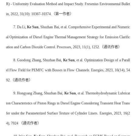
R) - Uniformity Evaluation Method and Impact Study. Fresenius Environmental Bullet
in, 2022, 31(10): 10367-10374.
（第一作者）
7. Da Li,
Ke Sun
, Shuzhan Bai, et al. Comprehensive Experimental and Numeric
al Optimization of Diesel Engine Thermal Management Strategy for Emission Clarific
ation and Carbon Dioxide Control. Processes, 2023, 11(1), 1252.
（通讯作者）
8. Guodong Zhang, Shuzhan Bai,
Ke Sun
, et al. Optimization Design of a Parall
el Flow Field for PEMFC with Bosses in Flow Channels. Energies, 2023, 16(14), 54
92.
（通讯作者）
9. Hongyang Zhang, Shuzhan Bai,
Ke Sun
, et al. Thermohydrodynamic Lubricat
ion Characteristics of Piston Rings in Diesel Engine Considering Transient Heat Trans
fer under the Parameterized Surface Texture of Cylinder Liners. Energies, 2023, 16(2
4), 7924
（通讯作者）