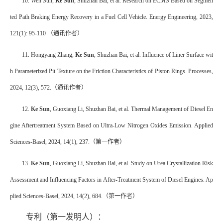
10. Wen Sun,
Ke Sun
, Shuzhan Bai, et al. Research on ECMS Based on Segmen
ted Path Braking Energy Recovery in a Fuel Cell Vehicle. Energy Engineering, 2023,
121(1): 95-110
（通讯作者）
11. Hongyang Zhang,
Ke Sun
, Shuzhan Bai, et al. Influence of Liner Surface wit
h Parameterized Pit Texture on the Friction Characteristics of Piston Rings. Processes,
2024, 12(3), 572.
（通讯作者）
12.
Ke Sun
, Guoxiang Li, Shuzhan Bai, et al. Thermal Management of Diesel En
gine Aftertreatment System Based on Ultra-Low Nitrogen Oxides Emission. Applied
Sciences-Basel, 2024, 14(1), 237.
（第一作者）
13.
Ke Sun
, Guoxiang Li, Shuzhan Bai, et al. Study on Urea Crystallization Risk
Assessment and Influencing Factors in After-Treatment System of Diesel Engines. Ap
plied Sciences-Basel, 2024, 14(2), 684.
（第一作者）
专利（第一发明人）：