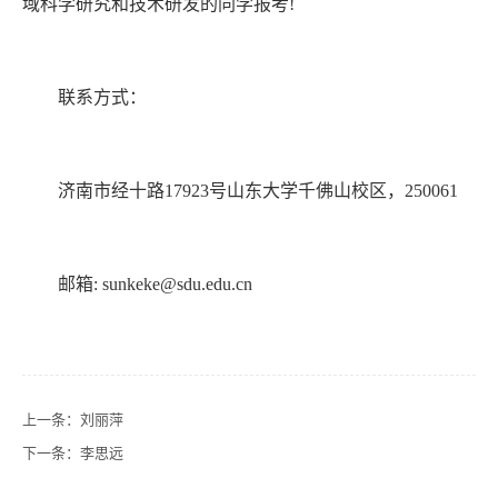
域科学研究和技术研发的同学报考
!
联系方式：
济南市经十路
17923
号山东大学千佛山校区，
250061
邮箱
: sunkeke@sdu.edu.cn
上一条：
刘丽萍
下一条：
李思远