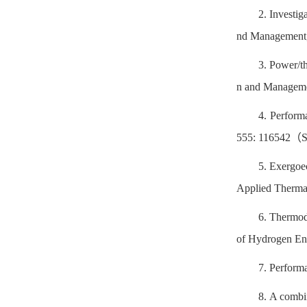
2. Investig
nd Management,
3. Power/th
n and Managem
4. Perform
555: 116542（
5. Exergoe
Applied Therma
6. Thermod
of Hydrogen En
7. Performa
8. A combi