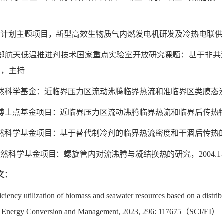
863计划主题项目，新型高效生物质气内燃发电机研发及冷热电联供示范应用，
装备部航天低温推进剂技术国家重点实验室开放研究课题：基于非共沸
.31，主持
自然科学基金：近临界压力区流动沸腾临界热流和准临界区类膜态沸腾换热
部博士点基金项目：近临界压力区流动沸腾临界热流和临界后传热特性与机理研究，
自然科学基金项目：基于替代制冷剂的临界热流密度和干涸后传热的流体模化
家自然科学基金项目：螺旋管内对流沸腾与凝结换热的研究，2004.1-2
文：
iciency utilization of biomass and seawater resources based on a distr
n, Energy Conversion and Management, 2023, 296: 117675（SCI/EI）