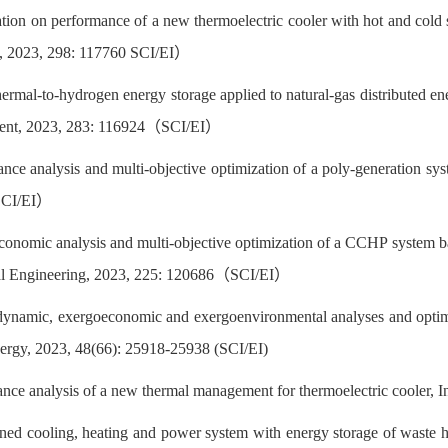
ation on performance of a new thermoelectric cooler with hot and cold 
 2023, 298: 117760 SCI/EI）
ermal-to-hydrogen energy storage applied to natural-gas distributed en
ent, 2023, 283: 116924（SCI/EI）
ance analysis and multi-objective optimization of a poly-generatio
SCI/EI）
conomic analysis and multi-objective optimization of a CCHP system b
l Engineering, 2023, 225: 120686（SCI/EI）
ynamic, exergoeconomic and exergoenvironmental analyses and optimiza
ergy, 2023, 48(66): 25918-25938 (SCI/EI)
nce analysis of a new thermal management for thermoelectric cooler, In
ned cooling, heating and power system with energy storage of waste 