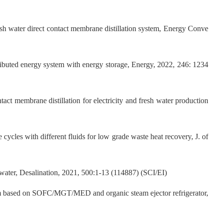
kish water direct contact membrane distillation system, Energy Conve
stributed energy system with energy storage, Energy, 2022, 246: 1234
act membrane distillation for electricity and fresh water production
ycles with different fluids for low grade waste heat recovery, J. of
 water, Desalination, 2021, 500:1-13 (114887) (SCI/EI)
stem based on SOFC/MGT/MED and organic steam ejector refrigerator,