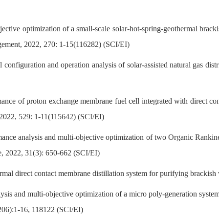
jective optimization of a small-scale solar-hot-spring-geothermal brac
ement, 2022, 270: 1-15(116282) (SCI/EI)
 configuration and operation analysis of solar-assisted natural gas di
ance of proton exchange membrane fuel cell integrated with direct cont
, 2022, 529: 1-11(115642) (SCI/EI)
ance analysis and multi-objective optimization of two Organic Rankine c
, 2022, 31(3): 650-662 (SCI/EI)
mal direct contact membrane distillation system for purifying brackish
lysis and multi-objective optimization of a micro poly-generation sy
206):1-16, 118122 (SCI/EI)