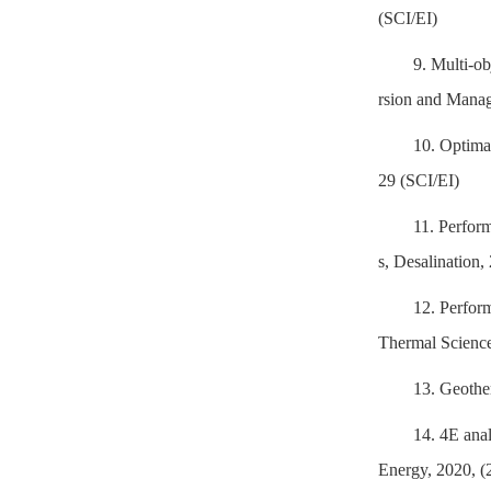
(SCI/EI)
9. Multi-ob
rsion and Manag
10. Optimal
29 (SCI/EI)
11. Perform
s, Desalination
12. Perform
Thermal Science
13. Geother
14. 4E ana
Energy, 2020, (