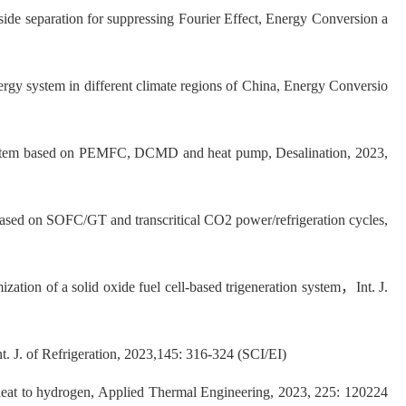
side separation for suppressing Fourier Effect, Energy Conversion a
ergy system in different climate regions of China, Energy Conversio
n system based on PEMFC, DCMD and heat pump, Desalination, 2023,
ased on SOFC/GT and transcritical CO2 power/refrigeration cycles,
tion of a solid oxide fuel cell-based trigeneration system，Int. J.
t. J. of Refrigeration, 2023,145: 316-324 (SCI/EI)
heat to hydrogen, Applied Thermal Engineering, 2023, 225: 120224