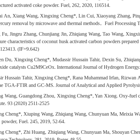
uctured activated coke powder. Fuel, 262, 2020, 116514.
ai An, Xiang Wang, Xingxing Cheng*, Lin Cui, Xiaoyang Zhang, Pi
ercury removal by microwave and thermal methods
．
Fuel Processing 
g Fu, Jingru Zhang, Chunjiang Jin, Zhiqiang Wang, Tao Wang, Xingxi
ure characteristics of coconut husk activated carbon powders prepared 
 123413. (IF=9.642)
n Du, Xingxing Cheng*, Mudassir Hussain Tahir, Dexin Su, Zhiqia
xide catalysts Cu2M9CeOx. International Journal of Hydrogen Energy
ir Hussain Tahir, Xingxing Cheng*, Rana Muhammad Irfan, Rizwan Ash
line TGA-FTIR and GC-MS. Journal of Analytical and Applied Pyrolysi
ng Wang, Guangdong Zhou, Xingxing Cheng*, Yan Xiong. Oxy-fuel com
tute. 93 (2020) 2511-2525
ng Cheng*, Xiuping Wang, Zhiqiang Wang, Chunyuan Ma, Meixia Wang
n powder, Fuel. 245, 2019, 52-64.
ng Cheng*, Zhi Huang, Zhiqiang Wang, Chunyuan Ma, Shouyan Chen*, 
ource Technology, 281, 2019, Pages 48-55.