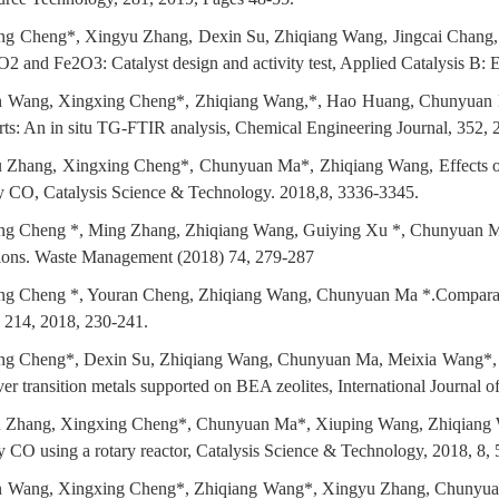
ng Cheng*, Xingyu Zhang, Dexin Su, Zhiqiang Wang, Jingcai Chang,
2 and Fe2O3: Catalyst design and activity test, Applied Catalysis B:
n Wang, Xingxing Cheng*, Zhiqiang Wang,*, Hao Huang, Chunyuan M
rts: An in situ TG-FTIR analysis, Chemical Engineering Journal, 352, 
 Zhang, Xingxing Cheng*, Chunyuan Ma*, Zhiqiang Wang, Effects of 
 CO, Catalysis Science & Technology. 2018,8, 3336-3345.
ng Cheng *, Ming Zhang, Zhiqiang Wang, Guiying Xu *, Chunyuan Ma. 
tions. Waste Management (2018) 74, 279-287
ng Cheng *, Youran Cheng, Zhiqiang Wang, Chunyuan Ma *.Comparative
 214, 2018, 230-241.
ng Cheng*, Dexin Su, Zhiqiang Wang, Chunyuan Ma, Meixia Wang*, Ca
er transition metals supported on BEA zeolites, International Journal
 Zhang, Xingxing Cheng*, Chunyuan Ma*, Xiuping Wang, Zhiqiang W
 CO using a rotary reactor, Catalysis Science & Technology, 2018, 8, 
 Wang, Xingxing Cheng*, Zhiqiang Wang*, Xingyu Zhang, Chunyuan Ma