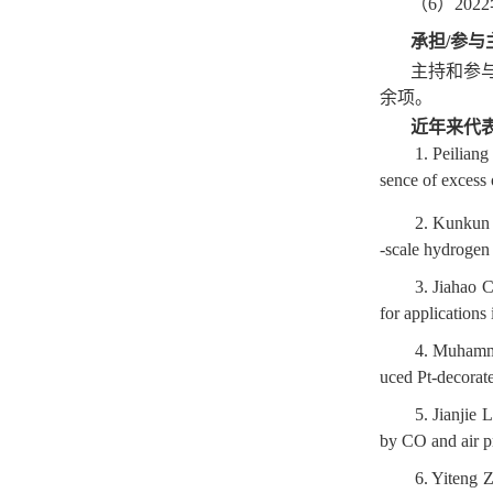
（
6
）
2022
承担
/
参与
主持和参
余项。
近年来代
1. Peilian
sence of excess
2. Kunkun
-scale hydrogen
3. Jiahao 
for application
4. Muhamm
uced Pt-decorat
5. Jianjie
by CO and air 
6. Yiteng 