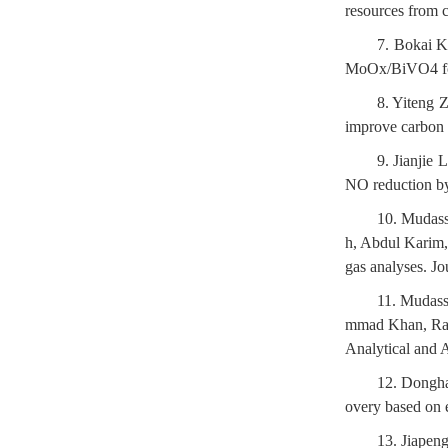
resources from 
7. Bokai K
MoOx/BiVO4 for 
8. Yiteng 
improve carbon 
9. Jianjie
NO reduction by
10. Mudas
h, Abdul Karim,
gas analyses. J
11. Mudass
mmad Khan, Rana
Analytical and 
12. Dongha
overy based on 
13. Jiapen