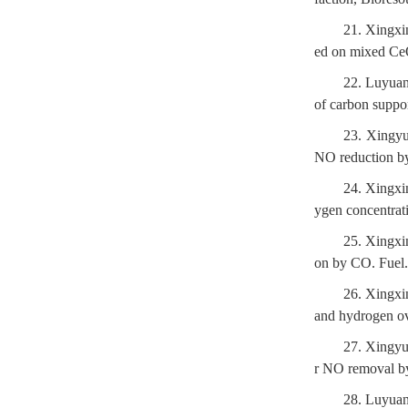
21. Xingxi
ed on mixed CeO
22. Luyua
of carbon suppo
23. Xingyu
NO reduction by
24. Xingxi
ygen concentra
25. Xingxi
on by CO. Fuel.
26. Xingxi
and hydrogen ov
27. Xingyu
r NO removal by
28. Luyuan