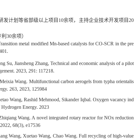
研发计划等省部级以上项目
10
余项，主持企业技术开发项目
20
专利
30
余项）
ansition metal modified Mn-based catalysts for CO-SCR in the pre
401.
 Su, Jiansheng Zhang, Technical and economic analysis of a pilot
gement. 2023, 291: 117218.
ixia Wang. Multifunctional carbon aerogels from typha orientalis
ergy. 263, 2023, 125984
etao Wang, Rashid Mehmood, Sikander Iqbal. Oxygen vacancy ind
of Hydrogen Energy. 2023
Zhiqiang Wang. A novel integrated rotary reactor for NOx reduction
2022, 68(3), e17536
iang Wang, Xuetao Wang, Chao Wang. Full recycling of high-value