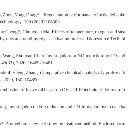
ng Zhou, Yong Dong*
．
Regeneration performance of activated coke
Technology
，
199 (2020) 106303.
ng Cheng*, Chunyuan Ma. Effects of temperature, oxygen and stea
by one-step rapid pyrolysis activation process. Bioresource Technol
ng Wang, Shouyan Chen. Investigation on NO reduction by CO and
. 45(33), 2020, 16469-16481
raf, Yiteng Zhang. Comparative chemical analysis of pyrolyzed b
s, 2020, 150, 104890
bustion of heavy oil based on OH - PLIF technique. Journal of t
, Investigation on NO reduction and CO formation over coal cha
A novel on-site wheat straw pretreatment method: Enclosed torre