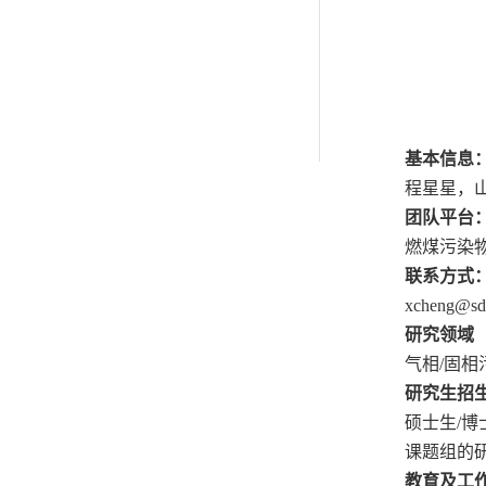
基本信息
程星星，
团队平台
燃煤污染
联系方式
xcheng@sd
研究领域
气相
/
固相
研究生招
硕士生
/
博
课题组的
教育及工