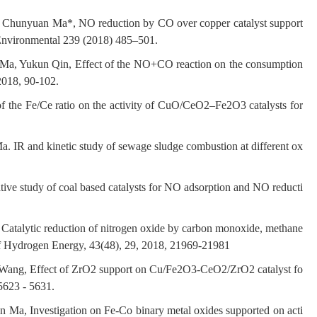
 Chunyuan Ma*, NO reduction by CO over copper catalyst support
 Environmental 239 (2018) 485–501.
a, Yukun Qin, Effect of the NO+CO reaction on the consumption
2018, 90-102.
the Fe/Ce ratio on the activity of CuO/CeO2–Fe2O3 catalysts for
IR and kinetic study of sewage sludge combustion at different ox
 study of coal based catalysts for NO adsorption and NO reducti
talytic reduction of nitrogen oxide by carbon monoxide, methane
 of Hydrogen Energy, 43(48), 29, 2018, 21969-21981
ang, Effect of ZrO2 support on Cu/Fe2O3-CeO2/ZrO2 catalyst fo
5623 - 5631.
, Investigation on Fe-Co binary metal oxides supported on acti