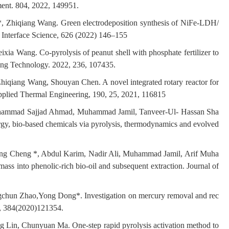
ment. 804, 2022, 149951.
 Zhiqiang Wang. Green electrodeposition synthesis of NiFe-LDH/
d Interface Science, 626 (2022) 146–155
ia Wang. Co-pyrolysis of peanut shell with phosphate fertilizer to
sing Technology. 2022, 236, 107435.
Zhiqiang Wang, Shouyan Chen. A novel integrated rotary reactor for
Applied Thermal Engineering, 190, 25, 2021, 116815
uhammad Sajjad Ahmad, Muhammad Jamil, Tanveer-Ul- Hassan Sha
, bio-based chemicals via pyrolysis, thermodynamics and evolved
ing Cheng *, Abdul Karim, Nadir Ali, Muhammad Jamil, Arif Muha
s into phenolic-rich bio-oil and subsequent extraction. Journal of
chun Zhao,Yong Dong*. Investigation on mercury removal and rec
s, 384(2020)121354.
Lin, Chunyuan Ma. One-step rapid pyrolysis activation method to