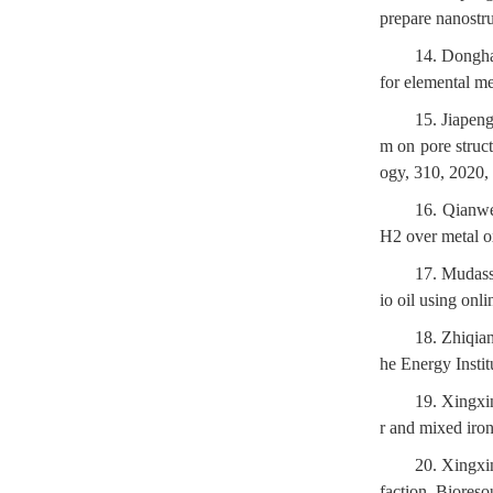
prepare nanostr
14. Dongh
for elemental m
15. Jiapen
m on pore struct
ogy, 310, 2020,
16. Qianwe
H2 over metal o
17. Mudass
io oil using on
18. Zhiqia
he Energy Insti
19. Xingxi
r and mixed iro
20. Xingxi
faction, Biores