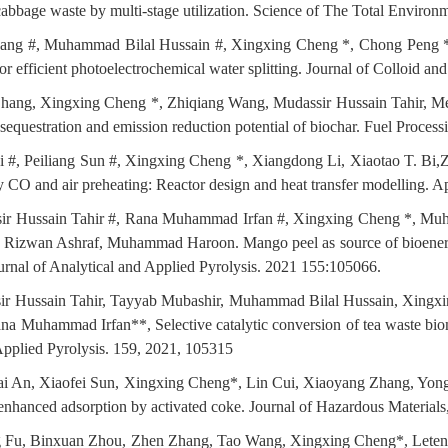
cabbage waste by multi-stage utilization. Science of The Total Environ
ang #, Muhammad Bilal Hussain #, Xingxing Cheng *, Chong Peng *,
efficient photoelectrochemical water splitting. Journal of Colloid an
Zhang, Xingxing Cheng *, Zhiqiang Wang, Mudassir Hussain Tahir, Meix
sequestration and emission reduction potential of biochar. Fuel Proces
 Li #, Peiliang Sun #, Xingxing Cheng *, Xiangdong Li, Xiaotao T. Bi,
 CO and air preheating: Reactor design and heat transfer modelling. 
sir Hussain Tahir #, Rana Muhammad Irfan #, Xingxing Cheng *, M
 Rizwan Ashraf, Muhammad Haroon. Mango peel as source of bioenergy
ournal of Analytical and Applied Pyrolysis. 2021 155:105066.
ir Hussain Tahir, Tayyab Mubashir, Muhammad Bilal Hussain, Xingx
 Muhammad Irfan**, Selective catalytic conversion of tea waste biomas
Applied Pyrolysis. 159, 2021, 105315
i An, Xiaofei Sun, Xingxing Cheng*, Lin Cui, Xiaoyang Zhang, Yong
enhanced adsorption by activated coke. Journal of Hazardous Material
g Fu, Binxuan Zhou, Zhen Zhang, Tao Wang, Xingxing Cheng*, Leteng 