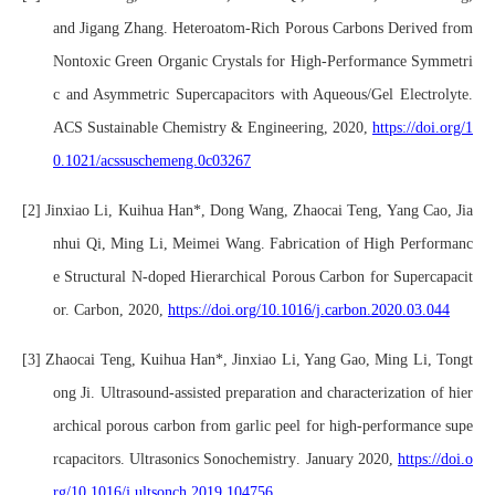
and Jigang Zhang. Heteroatom-Rich Porous Carbons Derived from
Nontoxic Green Organic Crystals for High-Performance Symmetri
c and Asymmetric Supercapacitors with Aqueous/Gel Electrolyte.
ACS Sustainable Chemistry & Engineering, 2020,
https://doi.org/1
0.1021/acssuschemeng.0c03267
[2]
Jinxiao Li, Kuihua Han*, Dong Wang, Zhaocai Teng, Yang Cao, Jia
nhui Qi, Ming Li, Meimei Wang. Fabrication of High Performanc
e Structural N-doped Hierarchical Porous Carbon for Supercapacit
or. Carbon, 2020,
https://doi.org/10.1016/j.carbon.2020.03.044
[3]
Zhaocai Teng, Kuihua Han
*
, Jinxiao Li, Yang Gao, Ming Li, Tongt
ong Ji
.
Ultrasound-assisted preparation and characterization of hier
archical porous carbon from garlic peel for high-performance supe
rcapacitors
.
Ultrasonics Sonochemistry
.
January 2020,
https://doi.o
rg/10.1016/j.ultsonch.2019.104756