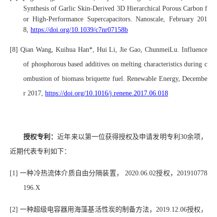
Synthesis of Garlic Skin-Derived 3D Hierarchical Porous Carbon f
or High-Performance Supercapacitors. Nanoscale, February 201
8
,
https://doi.org/10.1039/c7nr07158b
[8]
Qian Wang, Kuihua Han*, Hui Li, Jie Gao, ChunmeiLu. Influence
of phosphorous based additives on melting characteristics during c
ombustion of biomass briquette fuel. Renewable Energy,
Decembe
r
2017,
https://doi.org/10.1016/j.renene.2017.06.018
授权专利：
近年来
以第一
位获得授权及申请发明专利
30
余
项，
近期代表专利如下：
[1]
一种冷热流体介质自由分隔装置，
2020.06.02
授权
，
201910778
196.X
[2]
一种超级电容器用海藻基活性炭的制备方法，
2019.12.06
授权，