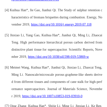
[4]
Kuihua Han
*,
Jie Gao
,
Jianhui Qi
.
The Study of
s
ulphur retention c
haracteristics of biomass
briquettes during combustion
. Energy,
No
vember
2019
,
https://doi.org/10.1016/j.energy.2019.07.118
[5]
Jinxiao Li, Yang Gao, Kuihua Han*, Jianhui Qi, Ming Li, Zhaocai
Teng. High performance hierarchical porous carbon derived from
distinctive plant tissue for supercapacitor. Scientific Reports,
Nove
mber
2019,
https://doi.org/10.1038/s41598-019-53869-w
[6]
Meimei Wang
,
Kuihua Han
*,
Jianhui
Qi
,
Jinxiao Li
,
Zhaocai Teng
,
Ming
Li
.
Nanoscale/microscale porous graphene-like sheets derive
d from different tissues and
components of cane stalk for high-perf
ormance supercapacitors
.
Journal of Materials Science
,
Novembe
r
2019,
https://doi.org/10.1007/s10853-019-03910-0
[7]
Qing Zhang, Kuihua Han*, Shijie Li, Ming Li, Jinxiao Li, Ke Ren.