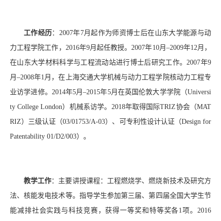
工作经历
：
2007
年
7
月起作为师资博士后在山东大学能源与动
力工程学院工作，
2016
年
9
月起任教授。
2007
年
10
月
–2009
年
12
月，
在山东大学材料科学与工程流动站进行博士后研究工作。
2007
年
9
月
–2008
年
1
月，在上海交通大学机械与动力工程学院核动力工程专
业
访学进修
。
2014
年
5
月
–2015
年
5
月在
英国
伦敦大学学院（
Universi
ty College London
）机械系访学。
2
018
年取得国际
TRIZ
协会（
MAT
RIZ
）三级认证（
03/01753/A-03
）、可专利性设计认证（
Design for
Patentability 01/D2/003
）。
教学工作
：
主要讲授课程：工程燃烧学、燃烧新技术及研究方
法、核能发电技术等。指导学生参加第三届、第四届全国大学生节
能减排社会实践与科技竞赛，获得一等奖和特等奖各
1
项。
2016