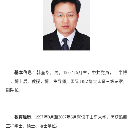
基本信息
：韩奎华，男，
1978
年
5
月
生
，
中共党员，
工学博
士，
博士后、
教授，博士生导师，
国际
TRIZ
协会认证三级专家，
副院长。
教育经历
：
1997
年
9
月至
2007
年
6
月就读于山东大学，历获热能
工程学士、硕士、博士学位。