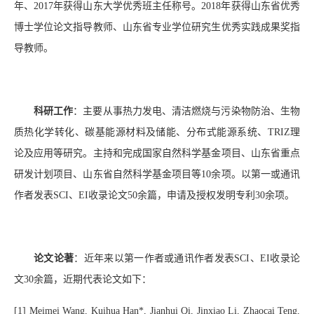
年
、
2
017
年
获得山东大学优秀班主任称号。
2018
年获得山东省优秀
博士学位论文指导教师
、山东省专业学位研究生优秀实践成果奖指
导教师
。
科研工作
：主要从事热力发电、清洁燃烧与污染物防治、生物
质热化学转化、碳基能源材料及储能、分布式能源系统、
TRIZ
理
论及应用等研究。主持和完成国家自然科学基金项目、山东省重点
研发计划项目、山东省自然科学基金项目等
10
余项。以第一或通讯
作者发表
SCI
、
EI
收录论文
5
0
余篇，申请及授权发明专利
30
余项。
论文论著
：
近年来
以第一作者或通讯作者发表
SCI
、
EI
收录论
文
30
余篇，近期代表论文如下：
[1]
Meimei Wang, Kuihua Han*, Jianhui Qi, Jinxiao Li, Zhaocai Teng,