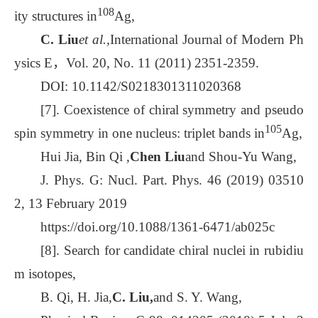
108
ity structures in
Ag,
C. Liu
et al.,
International Journal of Modern Ph
ysics E，Vol. 20, No. 11 (2011) 2351-2359.
DOI: 10.1142/S0218301311020368
[7]. Coexistence of chiral symmetry and pseudo
105
spin symmetry in one nucleus: triplet bands in
Ag,
Hui Jia, Bin Qi ,
Chen Liu
and Shou-Yu Wang,
J. Phys. G: Nucl. Part. Phys. 46 (2019) 03510
2, 13 February 2019
https://doi.org/10.1088/1361-6471/ab025c
[8]. Search for candidate chiral nuclei in rubidiu
m isotopes,
B. Qi, H. Jia,
C. Liu,
and S. Y. Wang,