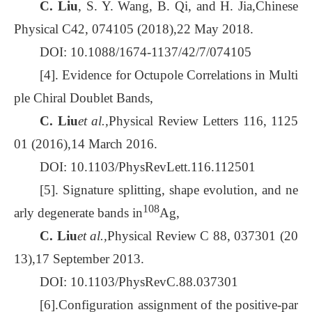
C. Liu
, S. Y. Wang, B. Qi, and H. Jia,Chinese
Physical C42, 074105 (2018),22 May 2018.
DOI: 10.1088/1674-1137/42/7/074105
[4]. Evidence for Octupole Correlations in Multi
ple Chiral Doublet Bands,
C. Liu
et al.,
Physical Review Letters 116, 1125
01 (2016),14 March 2016.
DOI: 10.1103/PhysRevLett.116.112501
[5]. Signature splitting, shape evolution, and ne
108
arly degenerate bands in
Ag,
C. Liu
et al.,
Physical Review C 88, 037301 (20
13),17 September 2013.
DOI: 10.1103/PhysRevC.88.037301
[6].Configuration assignment of the positive-par