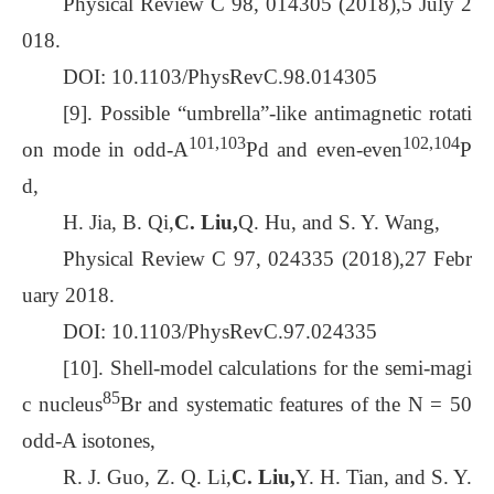
Physical Review C 98, 014305 (2018),5 July 2
018.
DOI: 10.1103/PhysRevC.98.014305
[9]. Possible “umbrella”-like antimagnetic rotati
101,103
102,104
on mode in odd-A
Pd and even-even
P
d,
H. Jia, B. Qi,
C. Liu,
Q. Hu, and S. Y. Wang,
Physical Review C 97, 024335 (2018),27 Febr
uary 2018.
DOI: 10.1103/PhysRevC.97.024335
[10]. Shell-model calculations for the semi-magi
85
c nucleus
Br and systematic features of the N = 50
odd-A isotones,
R. J. Guo, Z. Q. Li,
C. Liu,
Y. H. Tian, and S. Y.