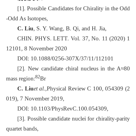
[1]. Possible Candidates for Chirality in the Odd
-Odd As Isotopes,
C. Liu
, S. Y. Wang, B. Qi, and H. Jia,
CHIN. PHYS. LETT. Vol. 37, No. 11 (2020) 1
12101, 8 November 2020
DOI: 10.1088/0256-307X/37/11/112101
[2]. New candidate chiral nucleus in the A≈80
82
mass region:
Br
C. Liu
et al.,
Physical Review C 100, 054309 (2
019), 7 November 2019,
DOI: 10.1103/PhysRevC.100.054309,
[3]. Possible candidate nuclei for chirality-parity
quartet bands,