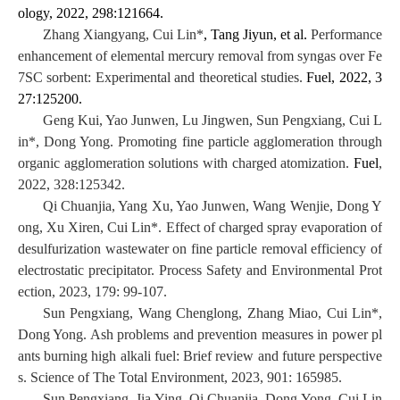
ology, 2022, 298:121664.
Zhang Xiangyang, Cui Lin*
, Tang Jiyun, et al.
Performance
enhancement of elemental mercury removal from syngas over Fe
7SC sorbent: Experimental and theoretical studies.
Fuel, 2022, 3
27:125200.
Geng Kui, Yao Junwen, Lu Jingwen, Sun Pengxiang, Cui L
in*, Dong Yong. Promoting fine particle agglomeration through
organic agglomeration solutions with charged atomization.
Fuel
,
2022, 328:125342.
Qi Chuanjia, Yang Xu, Yao Junwen, Wang Wenjie, Dong Y
ong, Xu Xiren, Cui Lin*. Effect of charged spray evaporation of
desulfurization wastewater on fine particle removal efficiency of
electrostatic precipitator. Process Safety and Environmental Prot
ection, 2023, 179: 99-107.
Sun Pengxiang, Wang Chenglong, Zhang Miao, Cui Lin*,
Dong Yong. Ash problems and prevention measures in power pl
ants burning high alkali fuel: Brief review and future perspective
s. Science of The Total Environment, 2023, 901: 165985.
Sun Pengxiang, Jia Ying, Qi Chuanjia, Dong Yong, Cui Lin