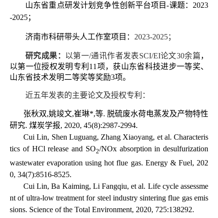
山东省重点研发计划竞争性创新平台项目
-
课题：
2023
-2025
；
济南市科研带头人工作室项目：
2023-2025
；
研究成果：
以第一
/
通讯作者发表
SCI/EI
论文
30
余篇
，
以第一位授权发明专利
11
项，获山东省科技进步一等奖、
山东省技术发明二等奖等奖励
3
项。
近五年发表的主要
论文及授权专利：
张秋双
,
姚竣文
,
崔琳
*,
等
.
脱硫废水荷电蒸发及产物特性
研究
.
煤炭学报
, 2020, 45(8):2987-2994.
Cui Lin, Shen Luguang, Zhang Xiaoyang, et al. Characteris
tics of HCl release and SO
/NOx absorption in desulfurization
2
wastewater evaporation using hot flue gas. Energy & Fuel, 202
0, 34(7):8516-8525.
Cui Lin, Ba Kaiming, Li Fangqiu, et al. Life cycle assessme
nt of ultra-low treatment for steel industry sintering flue gas emis
sions. Science of the Total Environment, 2020, 725:138292.