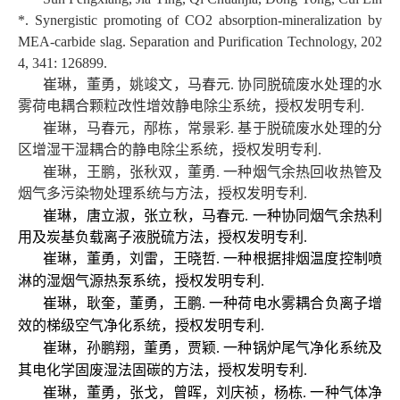
*. Synergistic promoting of CO2 absorption-mineralization by
MEA-carbide slag. Separation and Purification Technology, 202
4, 341: 126899.
崔琳，董勇，姚竣文，马春元
.
协同脱硫废水处理的水
雾荷电耦合颗粒改性增效静电除尘系统，授权发明专利
.
崔琳，马春元，邴栋，常景彩
.
基于脱硫废水处理的分
区增湿干湿耦合的静电除尘系统，授权发明专利
.
崔琳，王鹏，张秋双，董勇
.
一种烟气余热回收热管及
烟气多污染物处理系统与方法，授权发明专利
.
崔琳，唐立淑，张立秋，马春元
.
一种协同烟气余热利
用及炭基负载离子液脱硫方法，授权发明专利
.
崔琳，董勇，刘雷，王晓哲
一种根据排烟温度控制喷
.
淋的湿烟气源热泵系统，授权发明专利
.
崔琳，耿奎，董勇，王鹏
一种荷电水雾耦合负离子增
.
效的梯级空气净化系统，授权发明专利
.
崔琳，孙鹏翔，董勇，贾颖
一种锅炉尾气净化系统及
.
其电化学固废湿法固碳的方法，授权发明专利
.
崔琳，董勇，张戈，曾晖，刘庆祯，杨栋
一种气体净
.