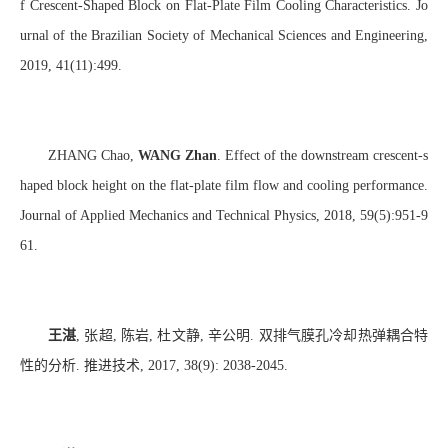
f Crescent-Shaped Block on Flat-Plate Film Cooling Characteristics. Jo
urnal of the Brazilian Society of Mechanical Sciences and Engineering,
2019, 41(11):499.
ZHA
NG
Chao,
WANG Zhan
. Effect of the downstream crescent-s
haped block height on the flat-plate film flow and cooling performance.
Journal of Applied Mechanics and Technical Physics, 2018, 59(5):951-9
61.
王湛
,
张超
,
陈岩
,
杜文静
,
辛公明
.
双排气膜孔冷却热弹耦合特
性的分析
.
推进技术
, 2017, 38(9): 2038-2045.