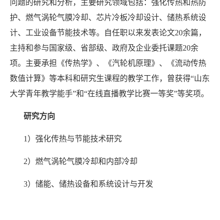
问题的研究和分析，主要研究
领域包括：强化传热和热防
护、燃气涡轮气膜冷却、芯片冷板冷却设计
、
储热系统设
计、工业设备节能技术等
。自任职以来发表论文
20
余篇，
主持
和
参与国家级、省部级
、
政府及企业委托课题
20
余
项。
主要承担《传热学》、《汽轮机原理》、《流动传热
数值计算》等本科和研究生课程的教学工作，曾获得
“山东
大学青年教学能手”和“在线直播教学比赛一等奖”等奖项。
研究方向
1
）强化传热与节能技术研究
2
）
燃气涡轮气膜冷却和内部冷却
3
）储能、储热设备
和
系统
设计与开发