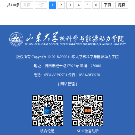
共110条
首页
上页
1
2
3
4
5
6
下页
尾页
版权所有:Copyright © 2018-2020 山东大学核科学与能源动力学院
地址：济南市经十路17923号 邮编：250061
电话：0531-88392701 传真：0531-88392701
[ 网站管理 ]
核合论道
SDU微言动听