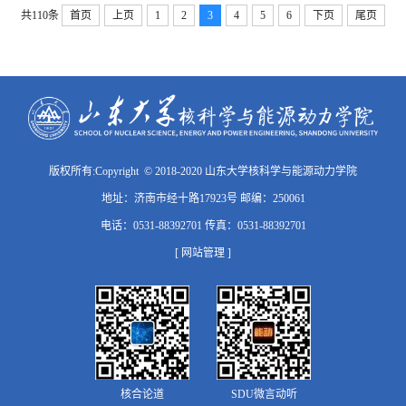
共110条
首页
上页
1
2
3
4
5
6
下页
尾页
版权所有:Copyright © 2018-2020 山东大学核科学与能源动力学院
地址：济南市经十路17923号 邮编：250061
电话：0531-88392701 传真：0531-88392701
[ 网站管理 ]
核合论道
SDU微言动听