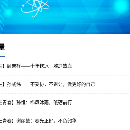
量
生】颜吉祥——十年饮冰，难凉热血
生】孙彧炜——不妥协，不退让，做更好的自己
正青春】孙恒：栉风沐雨，砥砺前行
正青春】谢丽懿：春光正好，不负韶华