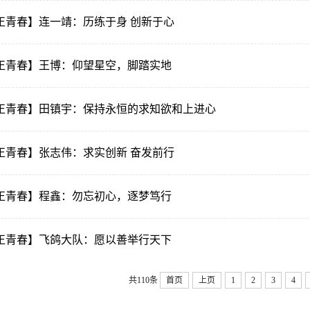
正青春】连一靖：历练于身 创新于心
正青春】王博：仰望星空，脚踏实地
正青春】田镇宇：保持永恒的求知欲和上进心
正青春】张志伟：求实创新 奋发前行
正青春】程鑫：勿忘初心，逐梦笃行
正青春】飞鸽大队：愿以善举行天下
共110条
首页
上页
1
2
3
4