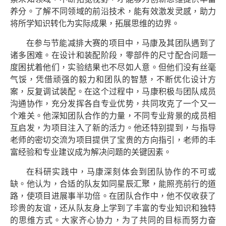
养分。了解不同领域的前沿技术，能有效激发灵感，助力
将所学知识转化为实际成果，拓展思维的边界。
在参与节能减排大赛的项目中，马康及其团队遇到了
诸多困难。在设计和装配阶段，零部件的尺寸配合问题一
度困扰着他们，实验结果也不尽如人意。但他们没有丝毫
气馁，凭借顽强的毅力和团队的智慧，不断优化设计方
案，反复调试装配。在这个过程中，马康积极与团队成员
沟通协作，充分发挥各自专业优势，共同攻克了一个又一
个难关。他深知团队合作的力量，不同专业背景的成员相
互启发，为项目注入了新的活力。他还特别提到，与指导
老师的密切交流为项目提供了宝贵的方向指引，老师的丰
富经验和专业建议成为解决问题的关键因素。
在科研实践中，马康深刻体会到团队协作的不可或
缺。他认为，合适的队友如同星辰汇聚，能照亮前行的道
路，使项目进展事半功倍。在团队合作中，他不仅收获了
珍贵的友谊，还从队友身上学到了丰富的专业知识和独特
的思维方式。大家齐心协力，为了共同的目标而努力奋