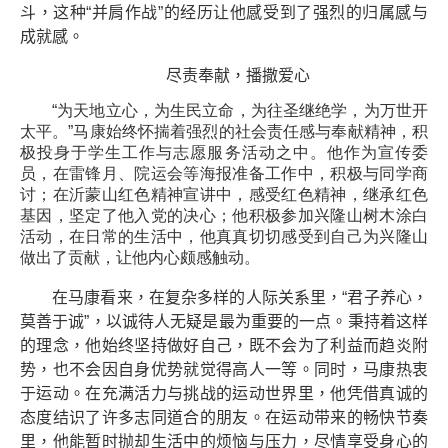
斗，这种“并肩作战”的经历让他感受到了强烈的归属感与
成就感。
尽责奉献，播撒爱心
“为天地立心，为生民立命，为往圣继绝学，为万世开
太平。”马康始终怀揣着强烈的社会责任感与奉献精神，积
极投身于学生工作与志愿服务活动之中。他作为宣传委
员，在雷锋月、院运会等海报准备工作中，积极与同学商
讨；在沂蒙山红色精神宣讲中，感受红色精神，继承红色
基因，坚定了他入党的决心；他积极参加兴隆山树木涂白
活动，在日常的生活中，他真真切切感受到自己为兴隆山
做出了贡献，让他内心颇感触动。
在马康看来，在复杂多样的人际关系里，“君子养心，
莫善于诚”，以诚待人无疑是最为重要的一点。秉持着这样
的理念，他始终坚持做好自己，既不会为了利益而趋炎附
势，也不会因自身优势就觉得高人一等。同时，马康热衷
于运动。在充满活力与挑战的运动世界里，他凭借真诚的
态度结识了许多志同道合的朋友。在运动带来的畅快节奏
里，他能暂时抛却生活中的烦恼与压力，尽情享受身心的