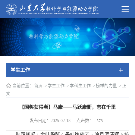
学生工作
当前位置：
首页
->
学生工作
->
本科生工作
->
榜样的力量
->
正
文
【国奖获得者】马康——马跃康衢，志在千里
点击数：
发布日期：2025-02-18
578
秋霜初凝，金叶蹁跹。丹桂逸幽芳，冷月洒清辉。校