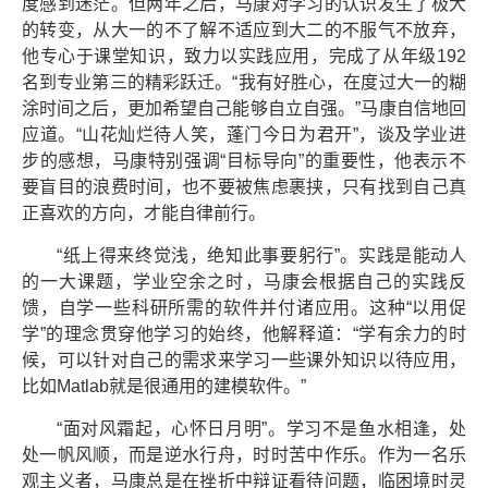
度感到迷茫。但两年之后，马康对学习的认识发生了极大
的转变，从大一的不了解不适应到大二的不服气不放弃，
他专心于课堂知识，致力以实践应用，完成了从年级192
名到专业第三的精彩跃迁。“我有好胜心，在度过大一的糊
涂时间之后，更加希望自己能够自立自强。”马康自信地回
应道。“山花灿烂待人笑，蓬门今日为君开”，谈及学业进
步的感想，马康特别强调“目标导向”的重要性，他表示不
要盲目的浪费时间，也不要被焦虑裹挟，只有找到自己真
正喜欢的方向，才能自律前行。
“纸上得来终觉浅，绝知此事要躬行”。实践是能动人
的一大课题，学业空余之时，马康会根据自己的实践反
馈，自学一些科研所需的软件并付诸应用。这种“以用促
学”的理念贯穿他学习的始终，他解释道：“学有余力的时
候，可以针对自己的需求来学习一些课外知识以待应用，
比如Matlab就是很通用的建模软件。”
“面对风霜起，心怀日月明”。学习不是鱼水相逢，处
处一帆风顺，而是逆水行舟，时时苦中作乐。作为一名乐
观主义者，马康总是在挫折中辩证看待问题，临困境时灵