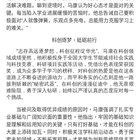
活解决难题。聊到逆境时，马康认为好心态才是面对的关
键。每当陷入学业进展缓慢的苦恼时，他总告诫自己要积
极面对“人就像弹簧，乐观点多充电，总能用力克服学习上
的难关。”
科创逐梦，砥砺前行
“志存高远逐梦想，科创征程绽华光”。马康在科创领
域成绩斐然，他积极投身于全国大学生节能减排社会实践
与科技竞赛、科研项目实践等活动，凭借出色表现荣获国
奖，成为众多学子学习的榜样。对科创的热爱是他在这条
道路上不断奋进的源动力，而平和务实的心态则是他一路
披荆斩棘的“秘密武器”。在科创的漫漫征途中，他无畏艰
难险阻，勇于深入钻研，始终以严谨认真的态度应对每一
个挑战。
当被问及取得优异成绩的原因时，马康强调了扎实专
业基础与广阔知识面的重要性。他指出，牢固的基础知识
是理解和运用知识的关键，只有打好基础，才能在科创的
大厦上添砖加瓦。同时，积极关注学科前沿动态，勇于探
索未知领域，不断拓宽视野，才能够为创新思维提供丰富