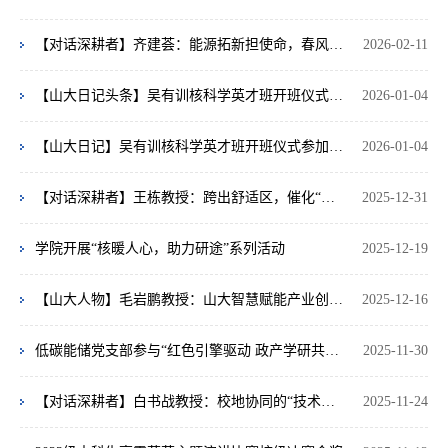
【对话深耕者】齐建荟：能源拓新担使命，春风化雨育新苗
2026-02-11
【山大日记头条】吴有训核科学英才班开班仪式参加者 王鸿宇
2026-01-04
【山大日记】吴有训核科学英才班开班仪式参加者 郭茗然
2026-01-04
【对话深耕者】王栋教授：跨出舒适区，催化“双碳”梦
2025-12-31
学院开展“核暖人心，助力研途”系列活动
2025-12-19
【山大人物】毛岩鹏教授：山大智慧赋能产业创新 科技挂职书写新区答卷
2025-12-16
低碳能储党支部参与“红色引擎驱动 政产学研共融”共建活动
2025-11-30
【对话深耕者】白书战教授：校地协同的“技术摆渡人”
2025-11-24