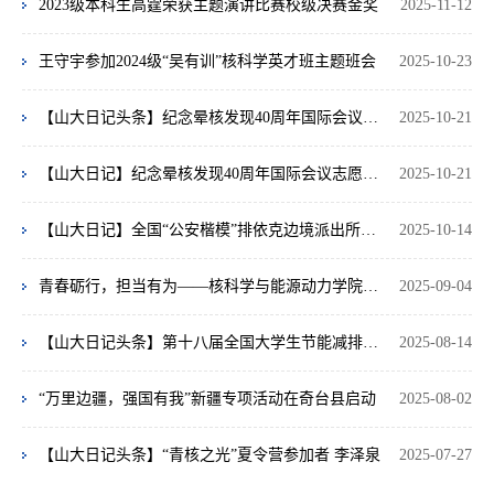
2023级本科生高霆荣获主题演讲比赛校级决赛金奖
2025-11-12
王守宇参加2024级“吴有训”核科学英才班主题班会
2025-10-23
【山大日记头条】纪念晕核发现40周年国际会议志愿者 李泽泉
2025-10-21
【山大日记】纪念晕核发现40周年国际会议志愿者 肖雁心
2025-10-21
【山大日记】全国“公安楷模”排依克边境派出所先进事迹发布仪式观看者 热则燕·艾合买提
2025-10-14
青春砺行，担当有为——核科学与能源动力学院暑期社会实践圆满结束
2025-09-04
【山大日记头条】第十八届全国大学生节能减排社会实践与科技竞赛一等奖团队成员 王佳乐
2025-08-14
“万里边疆，强国有我”新疆专项活动在奇台县启动
2025-08-02
【山大日记头条】“青核之光”夏令营参加者 李泽泉
2025-07-27