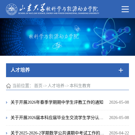
人才培养
当前位置：
首页
->
人才培养
->
本科生教育
关于开展2026年春季学期期中学生评教工作的通知
2026-05-08
关于开展2026届本科应届毕业生交流学生学分认定工作的通知
2026-05-08
关于2025-2026-2学期数学公共课期中考试工作的通知
2026-04-22