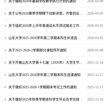
关于编制2026年暑期学校教学执行计划的通知
2026-03-09
关于公布2026春季学期稷下创新讲堂、齐鲁创业讲堂课程开课安排的通知
2026-03-05
关于组织2026年上半年普通话水平测试报名工作的通知
2026-03-05
山东大学2025-2026学年第二学期本科生补退选通知
2026-03-03
关于2025-2026-2学期部分课程停开通知
2026-01-08
关于开展山东大学第十七届（2026年）大学生节能减排社会实践与科技竞赛的通知（第二轮）
2025-12-24
山东大学2025-2026学年第二学期本科生选课通知
2025-12-17
关于做好2025-2026-1学期期末考试工作的通知
2025-12-17
关于做好2025年秋季学期本科学生毕业及学位授予资格审核工作的通知
2025-12-10