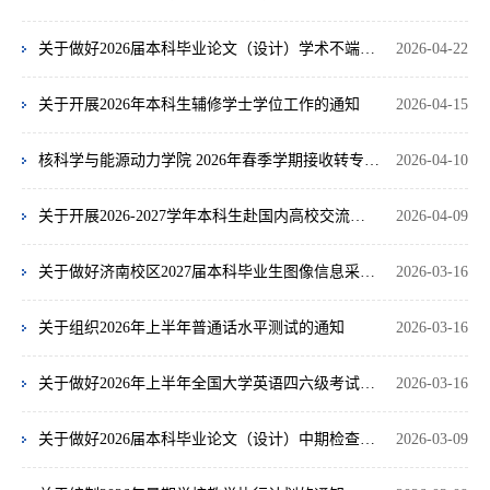
关于做好2026届本科毕业论文（设计）学术不端检测和校内抽检工作的通知
2026-04-22
关于开展2026年本科生辅修学士学位工作的通知
2026-04-15
核科学与能源动力学院 2026年春季学期接收转专业工作方案
2026-04-10
关于开展2026-2027学年本科生赴国内高校交流的通知
2026-04-09
关于做好济南校区2027届本科毕业生图像信息采集工作的通知
2026-03-16
关于组织2026年上半年普通话水平测试的通知
2026-03-16
关于做好2026年上半年全国大学英语四六级考试报名工作的通知
2026-03-16
关于做好2026届本科毕业论文（设计）中期检查的通知日期：2026年03月09日
2026-03-09