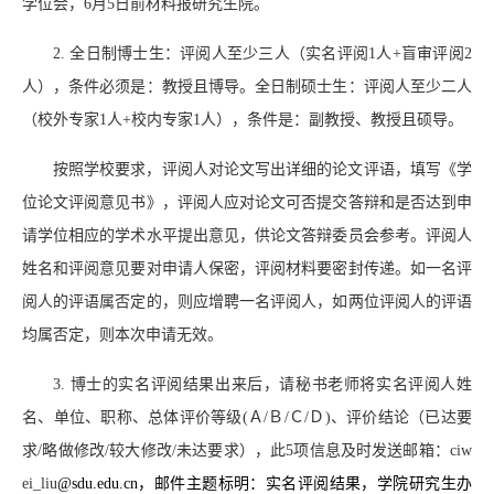
学位会，6月5日前材料报研究生院。
2. 全日制博士生：评阅人至少三人（实名评阅1人+盲审评阅2
人），条件必须是：教授且博导。全日制硕士生：评阅人至少二人
（校外专家1人+校内专家1人），条件是：副教授、教授且硕导。
按照学校要求，评阅人对论文写出详细的论文评语，填写《学
位论文评阅意见书》，评阅人应对论文可否提交答辩和是否达到申
请学位相应的学术水平提出意见，供论文答辩委员会参考。评阅人
姓名和评阅意见要对申请人保密，评阅材料要密封传递。如一名评
阅人的评语属否定的，则应增聘一名评阅人，如两位评阅人的评语
均属否定，则本次申请无效。
3. 博士的实名评阅结果出来后，请秘书老师将实名评阅人姓
名、单位、职称、总体评价等级(Ａ/Ｂ/Ｃ/Ｄ)、评价结论（已达要
求/略做修改/较大修改/未达要求），此5项信息及时发送邮箱：ciw
ei_liu
@sdu.edu.cn，邮件主题标明：实名评阅结果，学院研究生办