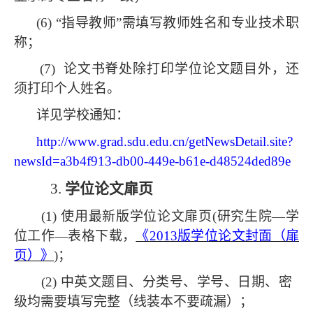
(6) “指导教师”需填写教师
姓名和专业技术职
称；
(7)
论文书脊处除打印学位论文题目外，还
须打印个人姓名。
详见学校通知：
http://www.grad.sdu.edu.cn/getNewsDetail.site?
newsId=a3b4f913-db00-449e-b61e-d48524ded89e
3.
学位论文扉页
(1) 使用最新版学位论文扉页(研究生院—学
位工作—表格下载，
《
2013版学位论文封面（扉
页）》
)；
(2) 中英文题目、分类号、学号、日期、密
级均需要填写完整（线装本不要疏漏）；