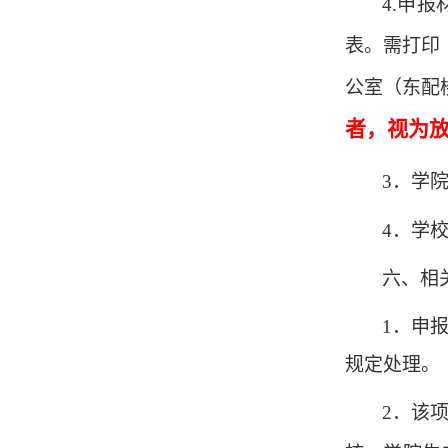
4.申
表。需打印
公室（东配
者，视为
3．学
4．学
六、相
1．申
规定处理。
2．该