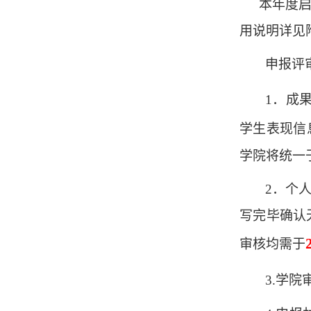
本年度
用说明详见
申报评
1．成
学生表现信
学院将统一
2．个
写完毕确认
审核均需于
3.学