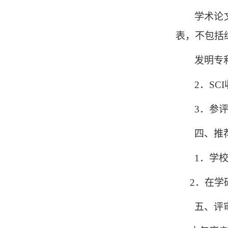
学术论
表，不包括
发明专
2．S
3．参评
四、推
1．学
2．在学
五、评