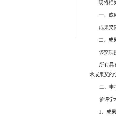
现将相
一、成
成果奖
二、成
该奖项
所有具
术成果奖的
三、申
参评学
1．成