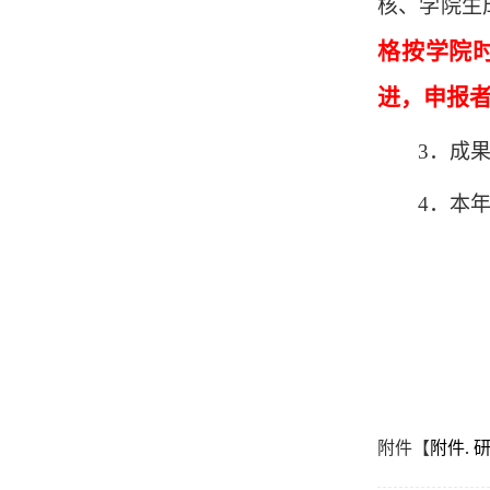
核、学院生
格按学院
进，申报
3．成
4．本
附件【
附件.