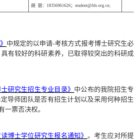
胡
丽：
18356961626
；
student@fds.org.cn;
程》
中规定的以申请
-考核方式报考博士研究生必
练，具有较好的科研素养，已取得较突出的科研成
年博士研究生招生专业目录》
中公布的我院招生专
确定
导师团队
是否有招生计划
以及采用何种招生
有一票否决权。
收攻读博士学位研究生报名通知》
。
考生应对所提