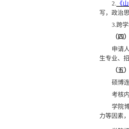
2.
《
山
写，政治
3.
跨学
（四
申请
生专业、
（五
硕博
考核
学院
力等因素