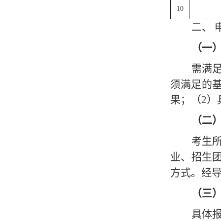
10
二、
（一
需满
须满足的
果；（2）
（二
考生
业、招生
方式
。
经
（
三
具体