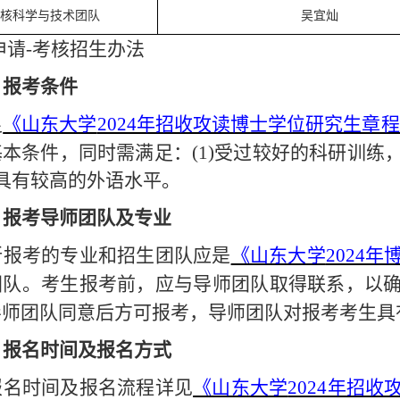
核科学与技术团队
吴宜灿
申请
-考核
招生办法
）
报考条件
足
《山东大学
2024年招收攻读博士学位研究生章
基本条件，同时需满足：
(1)受过较好的科研训
具有较高的外语水平
。
）
报考
导师团队
及专业
所报考的专业和
招生团队
应是
《山东大学
2024
团队
。考生报考前，应
与
导师
团队
取得联系，以
导师团队同意后方可报考，导师团队
对报考考生具
）
报名时间
及报名方式
报名时间及报名流程详见
《山东大学
2024年招