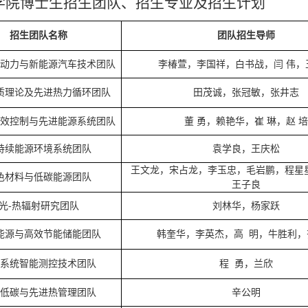
学院博士生招生团队、招生专业及招生计划
招生团队名称
团队招生导师
动力与新能源汽车技术团队
李椿萱，李国祥，白书战，闫
伟，
质理论及先进热力循环团队
田茂诚，张冠敏，张井志
效控制与先进能源系统团队
董
勇，赖艳华，崔
琳，赵
培
持续能源环境系统团队
袁学良，王庆松
王文龙，宋占龙，李玉忠，毛岩鹏，程星
色材料与低碳能源团队
王子良
光
-热辐射研究团队
刘林华，杨家跃
能源与高效节能储能团队
韩奎华，李英杰，高
明，牛胜利，
系统智能测控技术团队
程
勇，兰欣
低碳与先进热管理团队
辛公明