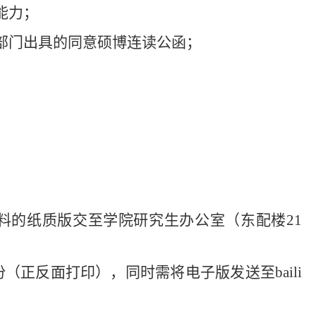
能力；
事部门出具的同意硕博连读公函；
料
的纸质版交
至学院
研究生办公室（东配楼
21
份（正反面打印），同时需将电子版发送至
baili