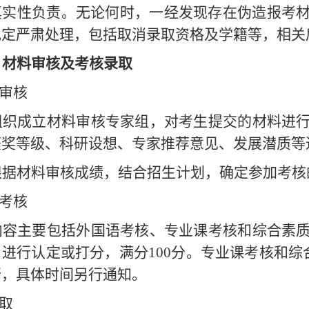
真实性负责。无论何时，一经发现存在伪造报考
规定严肃处理，包括取消录取资格及学籍等，相关
）
材料审核及考核
录取
料审核
组织成立材料审核
专家
组，对考生
提交的
材料进
获奖等级、科研设想、专家推荐意见、发展潜质等
根据材料审核成绩
，结合招生计划，
确定参加考核
院考核
内容主要包括外
国语
考核、专业
课
考核和综合素
）进行认定或打分
，
满分
100分
。专业课考核和综
行
，具体时间
另行通知。
录取