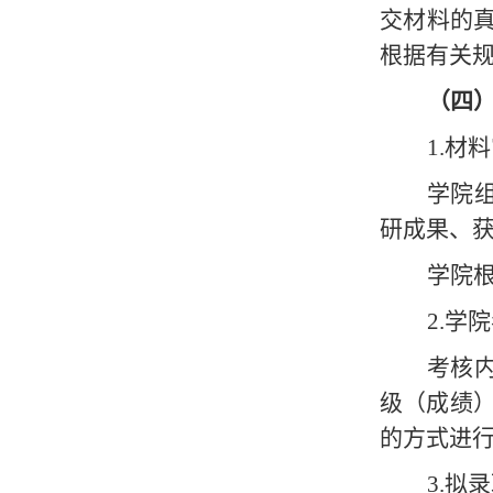
交材料的
根据有关
（
四
1.材
学院
研成果、
学院
2.学
考核
级（成绩
的方式进
3.拟