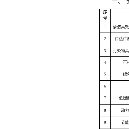
一、
序
号
1
清洁高效
2
传热传
3
污染物高
4
可
5
绿
6
7
低碳
8
动力
9
节能