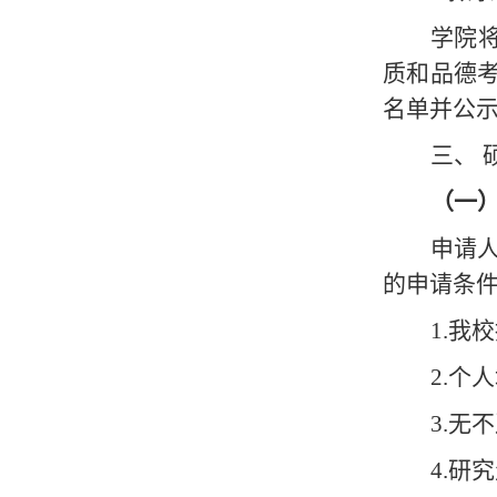
学
院
质和品德
名单
并公
三、
（一
申请
的申请条
1.我
2.
3.无
4.研