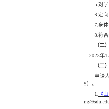
5.
6.
7.身
8.符
（二
202
3
年
1
（二
申请
5
）
。
1.
《山
ng@sdu.ed