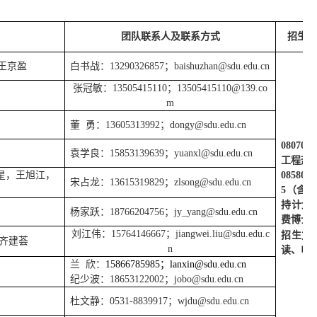
团队联系人及联系方式
招生专
王京盈
白书战
：
13290326857
；
baishuzhan@sdu.edu.cn
张冠敏：
13505415110
；
13505415110@139.co
m
董
勇：
13605313992
；
dongy@sdu.edu.cn
080700
袁学良：
15853139639
；
yuanxl@sdu.edu.cn
工程热
星，王旭江，
0858
宋占龙：
13615319829
；
zlsong@sdu.edu.cn
5（含
持计划
杨家跃：
18766204756
；
jy_yang@sdu.edu.cn
费博士
刘江伟：
15764146667
；
jiangwei.liu@sdu.edu.c
招生方
齐建荟
n
读、申
兰
欣：
15866785985
；
lanxin@sdu.edu.cn
纪少波：
18653122002
；
jobo@sdu.edu.cn
杜文静：
0531-8839917
；
wjdu@sdu.edu.cn