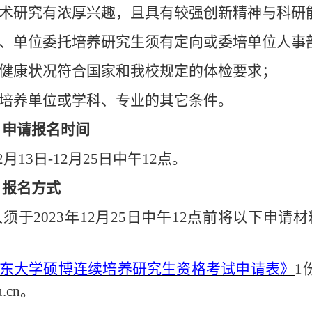
对学术研究有浓厚兴趣，且具有较强创新精神与科研
定向、单位委托培养研究生须有定向或委培单位人
体健康状况符合国家和我校规定的体检要求；
合培养单位或学科、专业的其它条件。
）申请报名时间
2
月
13
日
-12月
25
日
中午
12点
。
）
报名方式
人
须
于
2023年12月25日中午12点前
将以下申请材
东大学硕博连续培养研究生资格考试申请表》
1
u.cn。