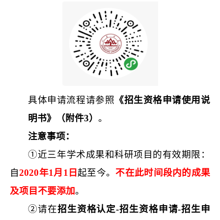
具体
申请
流程请参照
《
招生资格
申请使用
说
明书
》（附件
3
）
。
注意事项：
①
近
三
年学术成果和科研项目的有效期限：
自
20
20
年
1
月
1
日
起至今。
不在此时间段内的成果
及项目不要添加
。
②
请在
招生资格认定-招生资格申请-招生申