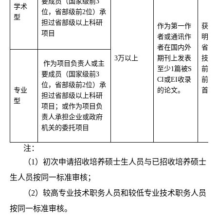
要成员（国家级前3
学术
位，省部级前2位）承
型
担过省部级以上科研
作为第一作
获得
项目
者或通讯作
明专
者在国内外
省部
3
万以上
期刊上发表
技奖
作为
项目
负责人或主
至少1篇被S
前5
要成员（国家级前3
CI或EI收录
前2
位，省部级前2位）承
专业
的论文
。
首位
担过省部级以上科研
型
项目
；或
作为
项目
负
责人承担企业或政府
机关的委托项目
注：
（1）初次申请招收培养硕士生人员与已招收培养硕士
生人员按同一标准审核；
（2）较高专业技术职务人员和较低专业技术职务人员
按同一标准审核。