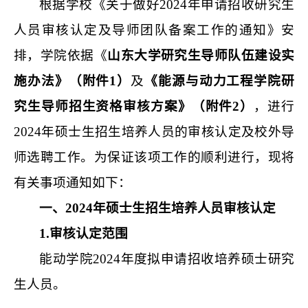
根据学校
《
关于做好2024年申请招收研究生
人员审核认定及导师团队备案工作的通知
》
安
排，
学院依据《
山东大学研究生导师队伍建设实
施办法》（附件
1
）
及
《能源与动力工程学院研
究生导师招生资格审核方案》（附件
2
）
，
进行
20
24
年
硕士
生招生
培养
人员的审核认定
及校外导
师选聘
工作
。
为保证该项工作的顺利进行，
现
将
有关事项通知如下：
一、2024年硕士生招生培养人员审核认定
1.审核认定范围
能动学院2024年度拟申请招收培养硕士研究
生人员。