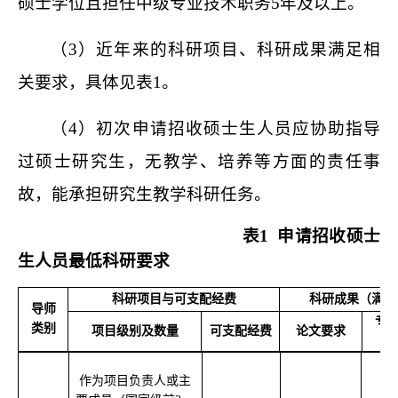
硕士学位且担任中级专业技术职务5年及以上。
（
3
）
近年来的科研项目、科研成果满足相
关要求，具体
见表
1。
（
4
）
初次申请招收硕士生人员应协助指导
过硕士研究生，无教学、培养等方面的责任事
故，能承担研究生教学科研任务。
表1
申请招收硕士
生人员最低科研要求
科研项目与可支配经费
科研成果（满足
导师
专
类别
项目级别及数量
可支配经费
论文要求
作为
项目
负责人或主