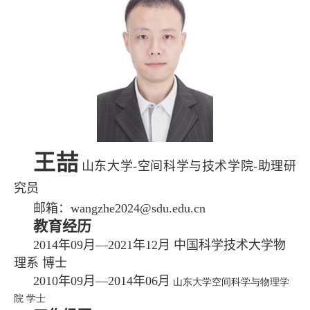
王喆
山东大学
-
空间科学与技术学院
-
助理研
究员
邮箱：
wangzhe2024@sdu.edu.cn
教育经历
2014
年
09
月—
2021
年
12
月 中国科学技术大学物
理系 博士
2010
年
09
月—
2014
年
06
月
山东大学空间科学与物理学
院 学士