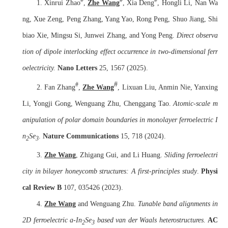
#
#
#
1. Xinrui Zhao
,
Zhe Wang
, Xia Deng
, Hongli Li, Nan Wa
ng, Xue Zeng, Peng Zhang, Yang Yao, Rong Peng, Shuo Jiang, Shi
biao Xie, Mingsu Si, Junwei Zhang, and Yong Peng.
Direct observa
tion of dipole interlocking effect occurrence in two-dimensional ferr
oelectricity.
Nano Letters
25, 1567 (2025).
#
#
2. Fan Zhang
,
Zhe Wang
, Lixuan Liu, Anmin Nie, Yanxing
Li, Yongji Gong, Wenguang Zhu, Chenggang Tao.
Atomic-scale m
anipulation of polar domain boundaries in monolayer ferroelectric I
n
Se
.
Nature Communications
15, 718 (2024).
2
3
3.
Zhe Wang
,
Zhigang Gui, and Li Huang.
Sliding ferroelectri
city in bilayer honeycomb structures: A first-principles study
.
Physi
cal Review B
107, 035426 (2023).
4.
Zhe Wang
and Wenguang Zhu.
Tunable band alignments in
2D ferroelectric
a
-In
Se
based van der Waals heterostructures.
AC
2
3