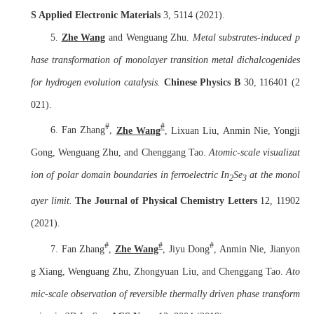
S Applied Electronic Materials
3, 5114 (2021).
5.
Zhe Wang
and Wenguang Zhu.
Metal substrates-induced p
hase transformation of monolayer transition metal dichalcogenides
for hydrogen evolution catalysis.
Chinese Physics B
30, 116401 (2
021).
#
#
6. Fan Zhang
,
Zhe Wang
, Lixuan Liu, Anmin Nie, Yongji
Gong, Wenguang Zhu, and Chenggang Tao.
Atomic-scale visualizat
ion of polar domain boundaries in ferroelectric In
Se
at the monol
2
3
ayer limit.
The Journal of Physical Chemistry Letters
12, 11902
(2021).
#
#
#
7. Fan Zhang
,
Zhe Wang
, Jiyu Dong
, Anmin Nie, Jianyon
g Xiang, Wenguang Zhu, Zhongyuan Liu, and Chenggang Tao.
Ato
mic-scale observation of reversible thermally driven phase transform