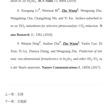
ation in 2D In
Se
.
ACS Nano
13, 8004 (2019).
2
3
#
#
#
8. Xiaogang Li
, Wentuan Bi
,
Zhe Wang
, Wenguang Zhu,
Wangsheng Chu, Changzheng Wu, and Yi Xie.
Surface-adsorbed io
ns on TiO
nanosheets for selective photocatalytic CO
reduction.
N
2
2
ano Research
11, 3362 (2018).
#
#
#
9. Wenjun Ding
, Jianbao Zhu
,
Zhe Wang
, Yanfei Gao, Di
Xiao, Yi Gu, Zhenyu Zhang, and Wenguang Zhu.
Prediction of intr
insic two-dimensional ferroelectrics in In
Se
and other III
-VI
va
2
3
2
3
n der Waals materials.
Nature Communications
8, 14956 (2017).
上一条：
王硕
下一条：
王程超