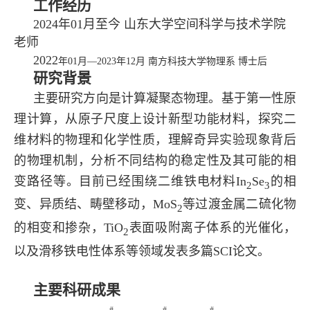
工作经历
2024
年
01
月至今 山东大学空间科学与技术学院
老师
2022
年
01
月—
2023
年
12
月 南方科技大学物理系 博士后
研究背景
主要研究方向是计算凝聚态物理。基于第一性原
理计算，从原子尺度上设计新型功能材料，探究二
维材料的物理和化学性质，理解奇异实验现象背后
的物理机制，分析不同结构的稳定性及其可能的相
变路径等。目前已经围绕二维铁电材料
In
Se
的相
2
3
变、异质结、畴壁移动，
MoS
等过渡金属二硫化物
2
的相变和掺杂，
TiO
表面吸附离子体系的光催化，
2
以及滑移铁电性体系等领域发表多篇
SCI
论文。
主要科研成果