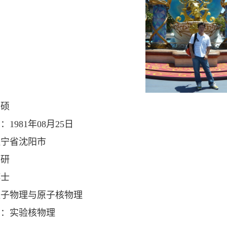
王硕
期：
1981
年
08
月
25
日
辽宁省沈阳市
博研
博士
粒子物理与原子核物理
向：实验核物理