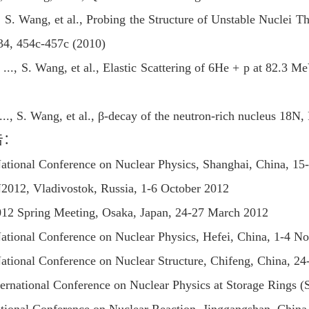
, S. Wang, et al., Probing the Structure of Unstable Nuclei
834, 454c-457c (2010)
, ..., S. Wang, et al., Elastic Scattering of 6He + p at 82.
..., S. Wang, et al.,
β
-decay of the neutron-rich nucleus 18N,
告：
ational Conference on Nuclear Physics, Shanghai, China, 15
012, Vladivostok, Russia, 1-6 October 2012
012 Spring Meeting, Osaka, Japan, 24-27 March 2012
ational Conference on Nuclear Physics, Hefei, China, 1-4 N
ational Conference on Nuclear Structure, Chifeng, China, 24
ternational Conference on Nuclear Physics at Storage Rings 
tional Conference on Nuclear Reaction, Jinggangshan, Chin