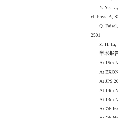
Y. Ye,
…
cl. Phys. A, 
Q. Faisal
2501
Z. H. Li, 
学术报
At 15th N
At EXON2
At JPS 2
At 14th N
At 13th N
At 7th In
At 5th Na