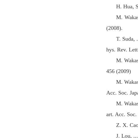
H. Hua, S
M. Wakasu
(2008).
T. Suda, 
hys. Rev. Let
M. Wakasu
456 (2009)
M. Wakasu
Acc. Soc. Jap
M. Wakasu
art. Acc. Soc.
Z. X. Cao
J. Lou, .