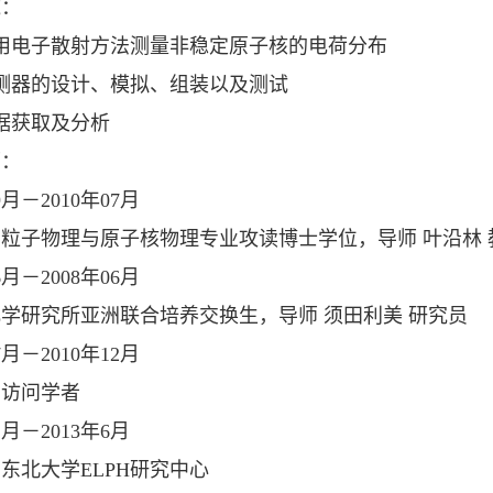
域：
用电子散射方法测量非稳定原子核的电荷分布
测器的设计、模拟、组装以及测试
据获取及分析
历：
9
月－
2010
年
07
月
粒子物理与原子核物理专业攻读博士学位，导师 叶沿林 
6
月－
2008
年
06
月
学研究所亚洲联合培养交换生，导师 须田利美 研究员
7
月－
2010
年
12
月
学访问学者
1
月－
2013
年
6
月
台东北大学
ELPH
研究中心