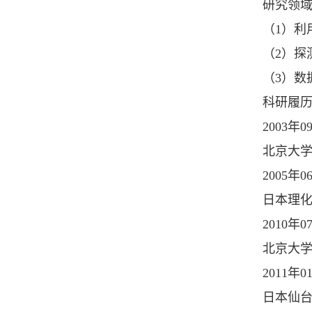
研究领
（
1
）利
（
2
）探
（
3
）数
科研履
2003
年
0
北京大学
2005
年
0
日本理化
2010
年
0
北京大
2011
年
0
日本仙