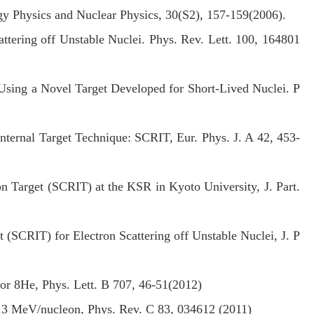
rgy Physics and Nuclear Physics, 30(S2), 157-159(2006).
attering off Unstable Nuclei. Phys. Rev. Lett. 100, 164801
g Using a Novel Target Developed for Short-Lived Nuclei. P
Internal Target Technique: SCRIT, Eur. Phys. J. A 42, 453-
n Target (SCRIT) at the KSR in Kyoto University, J. Part.
t (SCRIT) for Electron Scattering off Unstable Nuclei, J. P
 for 8He, Phys. Lett. B 707, 46-51(2012)
 82.3 MeV/nucleon, Phys. Rev. C 83, 034612 (2011)