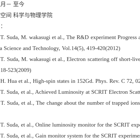
7
月－ 至今
空间 科学与物理学院
章：
T. Suda, M. wakasugi et al., The R&D experiment Progress ab
a Science and Technology, Vol.14(5), 419-420(2012)
T. Suda, M. wakasugi et al., Electron scattering off short-liv
 518-523(2009)
H. Hua et al., High-spin states in 152Gd. Phys. Rev. C 72, 
T. Suda, et al., Achieved Luminosity at SCRIT Electron Scat
T. Suda, et al., The change about the number of trapped io
T. Suda, et al., Online luminosity monitor for the SCRIT e
T. Suda, et al., Gain monitor system for the SCRIT experim