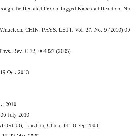
 Through the Recoiled Proton Tagged Knockout Reaction, Nu
3 MeV/nucleon, CHIN. PHYS. LETT. Vol. 27, No. 9 (2010) 09
 Phys. Rev. C 72, 064327 (2005)
-19 Oct. 2013
ov. 2010
-30 July 2010
(STORI'08), Lanzhou, China, 14-18 Sep 2008.
a, 17-22 May 2005