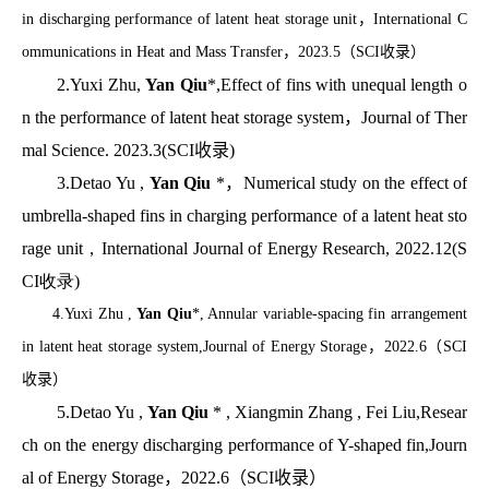
in discharging performance of latent heat storage unit
，
International C
ommunications in Heat and Mass Transfer
，
2023.5
（
SCI
收录）
2.Yuxi Zhu,
Yan Qiu
*,Effect of fins with unequal length o
n the performance of latent heat storage system
，
Journal of Ther
mal Science. 2023.3(SCI
收录
)
3.Detao Yu ,
Yan Qiu
*
，
Numerical study on the effect of
umbrella-shaped fins in
charging performance of a latent heat sto
rage unit
，
International Journal of Energy Research, 2022.12(S
CI
收录
)
4.Yuxi Zhu ,
Yan Qiu
*, Annular variable-spacing fin arrangement
in latent heat storage system,Journal of Energy Storage
，
2022.6
（
SCI
收录）
5.Detao Yu ,
Yan Qiu
* , Xiangmin Zhang , Fei Liu,Resear
ch on the energy discharging performance of Y-shaped fin,Journ
al of Energy Storage
，
2022.6
（
SCI
收录）