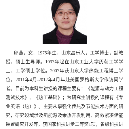
邱燕，女，
1975
年生，山东昌乐人，工学博士，副教
授，硕士生导师。
1993
年起在山东工业大学历获工学学
士、工学硕士学位。
2007
年获山东大学热能工程博士学
位，
2011
年
4
月
-2012
年
4
月年赴美国罗格斯大学作访问学
者。目前为本科生讲授的课程主要有：《能源与动力工程
测试技术》、《热工基础》；为研究生讲授的课程有《专
业英语（热）》。主要从事强化传热及节能技术方面的研
究，研究领域涉及新能源及余热开发利用、高效紧凑储能
装置研究开发等，获国家科技进步二等奖
1
项，省级科技进