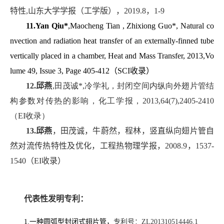
特性
,
山东大学学报（工学版），
2019.8
，
1-9
11.Yan Qiu*
,Maocheng Tian , Zhixiong Guo*, Natural co
nvection and radiation heat transfer of an externally-finned tube
vertically placed in a chamber, Heat and Mass Transfer, 2013,Vo
lume 49, Issue 3, Page 405-412
（
SCI
收录）
12.邱燕
,田茂诚
*,
冷学礼，封闭空间内纵向外翅片管结
构参数对传热的影响，化工学报，
2013,64(7),2405-2410
（
EI
收录）
13.邱燕
，田茂诚，牛蔚然，程林，竖直纵向翅片管自
然对流传热特性及优化，工程热物理学报，
2008.9
，
1537-
1540
（
EI
收录）
代表性发明专利：
1.一种圆弧型封闭式翅片管，
专利号：
ZL201310514446.1