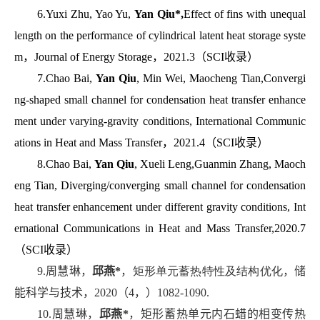
6.Yuxi Zhu, Yao Yu,
Yan Qiu*,
Effect of fins with unequal
length on the performance of cylindrical latent heat storage syste
m
，
Journal of Energy Storage
，
2021.3
（
SCI
收录）
7.Chao Bai,
Yan Qiu
, Min Wei, Maocheng Tian,Convergi
ng-shaped small channel for condensation heat transfer enhance
ment under varying-gravity conditions,
International Communic
ations in Heat and Mass Transfer
，
2021.4
（
SCI
收录）
8.Chao Bai,
Yan Qiu
, Xueli Leng,Guanmin Zhang, Maoch
eng Tian, Diverging/converging small channel for condensation
heat transfer enhancement under different gravity conditions, Int
ernational Communications in Heat and Mass Transfer,2020.7
（
SCI
收录）
9.周慧琳，
邱燕
*
，
矩形单元蓄热特性及结构优化
，储
能科学与技术，
2020
（
4
，）
1082-1090
.
10.周慧琳，
邱燕
*
，矩形蓄热单元内石蜡的相变传热