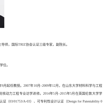
生导师，
国际
TRIZ
协会认证三级专家，
副院长。
学位。
年
9
月起任教授。
2007
年
10
月
–2009
年
12
月，在山东大学材料科学与工程
院核动力工程专业
访学进修
。
2014
年
5
月
–2015
年
5
月在
英国
伦敦大学学
认证（
03/01753/A-03
）、可专利性设计认证（
Design for Patentability 0