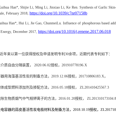
uihua Han*, Shijie Li, Ming Li, Jinxiao Li, Ke Ren. Synthesis of Garlic Sk
https://doi.org/10.1039/c7nr07158b
cale, February 2018
,
ihua Han*, Hui Li, Jie Gao, ChunmeiLu. Influence of phosphorous based additi
https://doi.org/10.1016/j.renene.2017.06.018
 Energy,
December
2017,
近年来
以第一
位获得授权及申请发明专利
30
余
项，近期代表专利如下：
体介质自由分隔装置，
2020.06.02
授权
，
201910778196.X
容器用海藻基活性炭的制备方法，
2019.12.06
授权，
201710806183.X
，
固体成型燃料添加剂及掺配方法，
2016.05.18
授权，
ZL201410425567.3
脱除生物质烟气中气相钾离子的方法，
2016.01.20
授权，
ZL201310173104.
级电容器的蒜皮基活性炭电极材料及制备方法，
2018.10.19
授权，
ZL201710