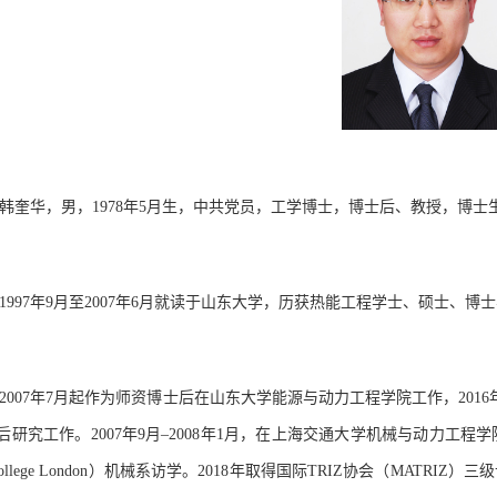
韩奎华，男，
1978
年
5
月
生
，
中共党员，
工学博士，
博士后、
教授，博士
1997
年
9
月至
2007
年
6
月就读于山东大学，历获热能工程学士、硕士、博士
2007
年
7
月起作为师资博士后在山东大学能源与动力工程学院工作，
2016
后研究工作。
2007
年
9
月
–2008
年
1
月，在上海交通大学机械与动力工程学
ollege London
）机械系访学。
2
018
年取得国际
TRIZ
协会（
MATRIZ
）三级