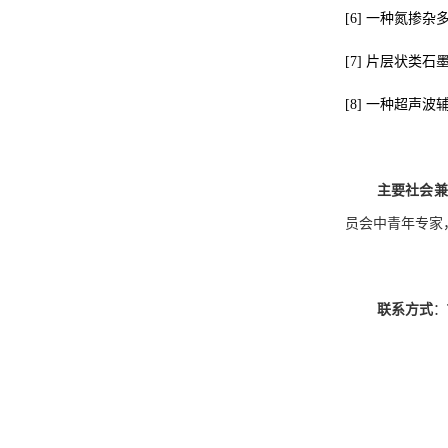
[6]
一种氮掺杂
[7]
片层状类石
[8]
一种超声波
主要社会兼
员会中青年专家
联系方式
：