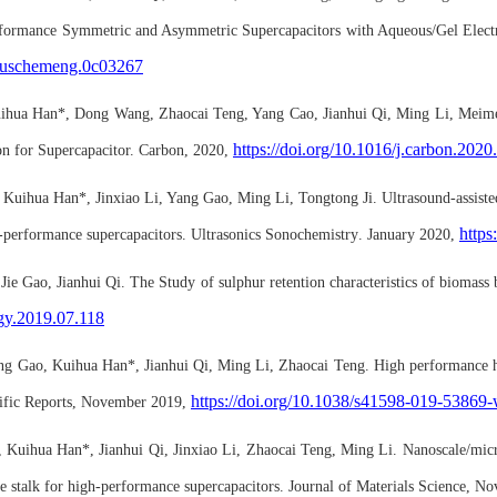
formance Symmetric and Asymmetric Supercapacitors with Aqueous/Gel Elect
suschemeng.0c03267
uihua Han*, Dong Wang, Zhaocai Teng, Yang Cao, Jianhui Qi, Ming Li, Meime
https://doi.org/10.1016/j.carbon.2020
n for Supercapacitor. Carbon, 2020,
, Kuihua Han
*
, Jinxiao Li, Yang Gao, Ming Li, Tongtong Ji
.
Ultrasound-assiste
https
h-performance supercapacitors
.
Ultrasonics Sonochemistry
.
January 2020,
,
Jie Gao
,
Jianhui Qi
.
The Study of
s
ulphur retention characteristics of biomass
gy.2019.07.118
ng Gao, Kuihua Han*, Jianhui Qi, Ming Li, Zhaocai Teng. High performance hie
https://doi.org/10.1038/s41598-019-53869
ific Reports,
November
2019,
,
Kuihua Han
*,
Jianhui
Qi
,
Jinxiao Li
,
Zhaocai Teng
,
Ming
Li
.
Nanoscale/micro
e stalk for high-performance supercapacitors
.
Journal of Materials Science
,
No