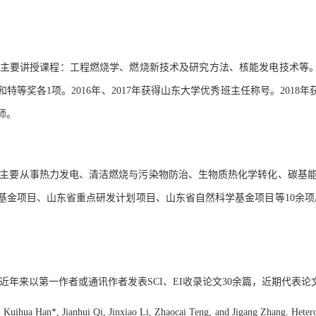
主要讲授课程：工程燃烧学、燃烧新技术及研究方法、核能发电技术等
和特等奖各
1
项。
2016
年
、
2
017
年
获得山东大学优秀班主任称号。
2018
年
师
。
主要从事热力发电、清洁燃烧与污染物防治、生物质热化学转化、碳基
基金项目、山东省重点研发计划项目、山东省自然科学基金项目等
10
余项
近年来
以第一作者或通讯作者发表
SCI
、
EI
收录论文
30
余篇，近期代表论
Kuihua Han*, Jianhui Qi, Jinxiao Li, Zhaocai Teng, and Jigang Zhang. Hete