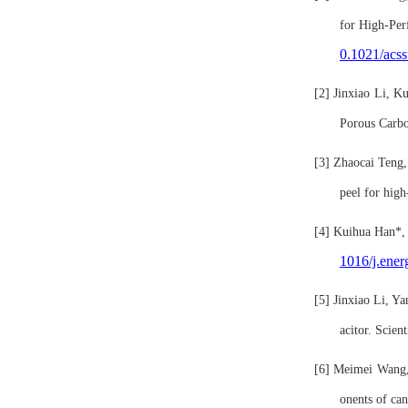
for High-Per
0.1021/acs
[2]
Jinxiao Li, K
Porous Carbo
[3]
Zhaocai Teng
peel for hig
[4]
Kuihua Han
*
1016/j.ener
[5]
Jinxiao Li, Ya
acitor. Scient
[6]
Meimei Wang
onents of can