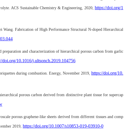
https://doi.org/1
rolyte. ACS Sustainable Chemistry & Engineering, 2020,
i Wang. Fabrication of High Performance Structural N-doped Hierarchical
.03.044
d preparation and characterization of hierarchical porous carbon from garlic
://doi.org/10.1016/j.ultsonch.2019.104756
https://doi.org/10.
briquettes during combustion
. Energy,
November
2019
,
rarchical porous carbon derived from distinctive plant tissue for supercap
-w
scale porous graphene-like sheets derived from different tissues and
comp
https://doi.org/10.1007/s10853-019-03910-0
vember
2019,