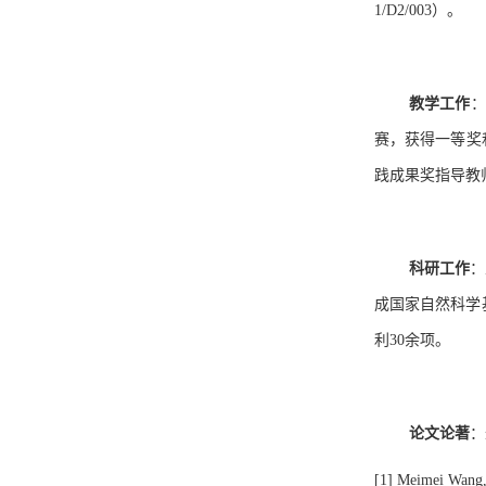
1/D2/003
）。
教学工作
：
赛，获得一等奖
践成果奖指导教
科研工作
：
成国家自然科学
利
30
余项。
论文论著
：
[1]
Meimei Wang, 