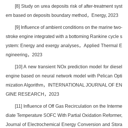
[8] Study on urea deposits risk of after-treatment syst
em based on deposits boundary method
，
Energy, 2023
[9] Influence of ambient conditions on the marine two-
stroke engine integrated with a bottoming Rankine cycle s
ystem: Energy and exergy analyses
，
Applied Thermal E
ngineering
，
2023
[10] A new transient NOx prediction model for diesel
engine based on neural network model with Pelican Opti
mization Algorithm
，
INTERNATIONAL JOURNAL OF EN
GINE RESEARCH
，
2023
[11] Influence of Off Gas Recirculation on the Interme
diate Temperature SOFC With Partial Oxidation Reformer,
Journal of Electrochemical Energy Conversion and Stora