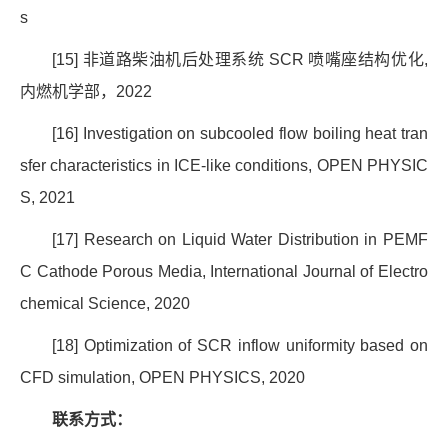
s
[15]
非道路柴油机后处理系统
SCR
喷嘴座结构优化
,
内燃机学部，
2022
[16] Investigation on subcooled flow boiling heat tran
sfer characteristics in ICE-like conditions, OPEN PHYSIC
S, 2021
[17] Research on Liquid Water Distribution in PEMF
C Cathode Porous Media, International Journal of Electro
chemical Science, 2020
[18] Optimization of SCR inflow uniformity based on
CFD simulation, OPEN PHYSICS, 2020
联系方式：