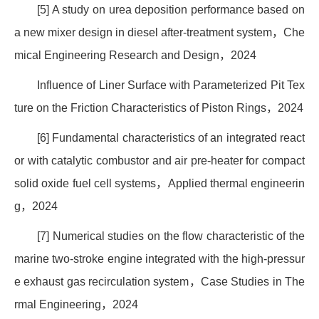
[5] A study on urea deposition performance based on
a new mixer design in diesel after-treatment system
，
Che
mical Engineering Research and Design
，
2024
Influence of Liner Surface with Parameterized Pit Tex
ture on the Friction Characteristics of Piston Rings
，
2024
[6] Fundamental characteristics of an integrated react
or with catalytic combustor and air pre-heater for compact
solid oxide fuel cell systems
，
Applied thermal engineerin
g
，
2024
[7] Numerical studies on the flow characteristic of the
marine two-stroke engine integrated with the high-pressur
e exhaust gas recirculation system
，
Case Studies in The
rmal Engineering
，
2024