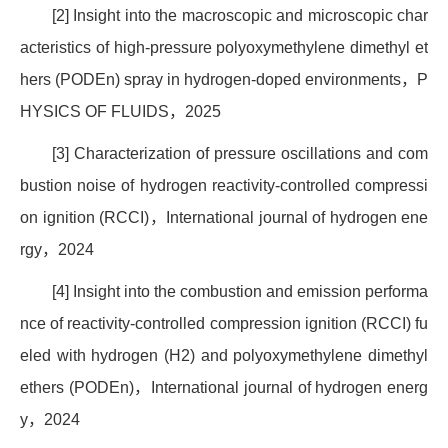
[2] Insight into the macroscopic and microscopic char
acteristics of high-pressure polyoxymethylene dimethyl et
hers (PODEn) spray in hydrogen-doped environments
，
P
HYSICS OF FLUIDS
，
2025
[3] Characterization of pressure oscillations and com
bustion noise of hydrogen reactivity-controlled compressi
on ignition (RCCI)
，
International journal of hydrogen ene
rgy
，
2024
[4] Insight into the combustion and emission performa
nce of reactivity-controlled compression ignition (RCCI) fu
eled with hydrogen (H2) and polyoxymethylene dimethyl
ethers (PODEn)
，
International journal of hydrogen energ
y
，
2024