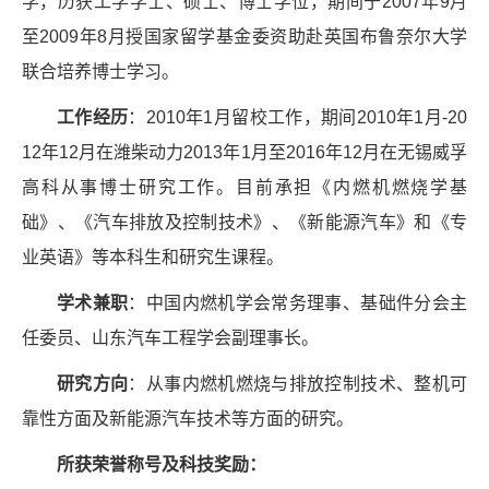
学，历获工学学士、硕士、博士学位，期间于
2007
年
9
月
至
2009
年
8
月授国家留学基金委资助赴英国布鲁奈尔大学
联合培养博士学习。
工作经历
：
2010
年
1
月留校工作，期间
2010
年
1
月
-20
12
年
12
月在潍柴动力
2013
年
1
月至
2016
年
12
月在无锡威孚
高科从事博士研究工作。目前承担《内燃机燃烧学基
础》、《汽车排放及控制技术》、《新能源汽车》和《专
业英语》等本科生和研究生课程。
学术兼职
：中国内燃机学会常务理事、基础件分会主
任委员、山东汽车工程学会副理事长。
研究方向
：从事内燃机燃烧与排放控制技术、整机可
靠性方面及新能源汽车技术等方面的研究。
所获荣誉称号及科技奖励：