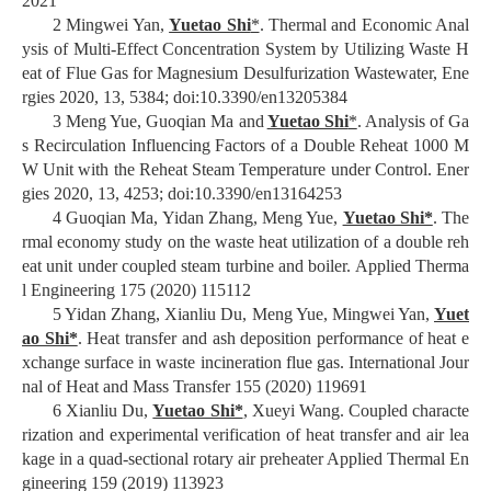
2021
2 Mingwei Yan,
Yuetao Shi
*
. Thermal and Economic Anal
ysis of Multi-Effect Concentration System by Utilizing Waste H
eat of Flue Gas for Magnesium Desulfurization Wastewater, Ene
rgies 2020, 13, 5384; doi:10.3390/en13205384
3 Meng Yue, Guoqian Ma and
Yuetao Shi
*
. Analysis of Ga
s Recirculation Influencing Factors of a Double Reheat 1000 M
W Unit with the Reheat Steam Temperature under Control. Ener
gies 2020, 13, 4253; doi:10.3390/en13164253
4 Guoqian Ma, Yidan Zhang, Meng Yue,
Yuetao Shi*
. The
rmal economy study on the waste heat utilization of a double reh
eat unit under coupled steam turbine and boiler. Applied Therma
l Engineering 175 (2020) 115112
5 Yidan Zhang, Xianliu Du, Meng Yue, Mingwei Yan,
Yuet
ao Shi*
. Heat transfer and ash deposition performance of heat e
xchange surface in waste incineration flue gas. International Jour
nal of Heat and Mass Transfer 155 (2020) 119691
6 Xianliu Du,
Yuetao Shi*
, Xueyi Wang. Coupled characte
rization and experimental verification of heat transfer and air lea
kage in a quad-sectional rotary air preheater Applied Thermal En
gineering 159 (2019) 113923