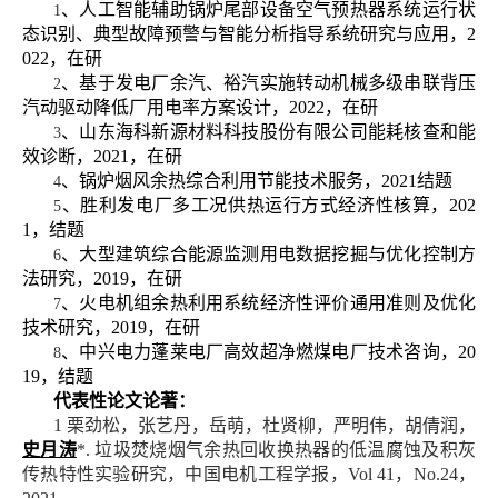
、人工智能辅助锅炉尾部设备空气预热器系统运行状
1
态识别、典型故障预警与智能分析指导系统研究与应用，
2
022
，在研
、基于发电厂余汽、裕汽实施转动机械多级串联背压
2
汽动驱动降低厂用电率方案设计，
2022
，在研
、山东海科新源材料科技股份有限公司能耗核查和能
3
效诊断，
2021
，在研
、锅炉烟风余热综合利用节能技术服务，
2021
结题
4
、胜利发电厂多工况供热运行方式经济性核算，
202
5
1
，结题
、大型建筑综合能源监测用电数据挖掘与优化控制方
6
法研究，
2019
，在研
、火电机组余热利用系统经济性评价通用准则及优化
7
技术研究，
2019
，在研
、中兴电力蓬莱电厂高效超净燃煤电厂技术咨询，
20
8
19
，结题
代表性论文论著：
1
栗劲松，张艺丹，岳萌，杜贤柳，严明伟，胡倩润，
史月涛
*.
垃圾焚烧烟气余热回收换热器的低温腐蚀及积灰
传热特性实验研究，中国电机工程学报，
Vol 41
，
No.24
，