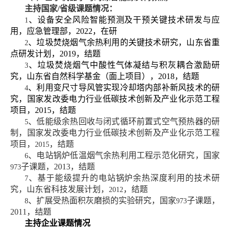
主持国家
/
省级课题情况：
、设备安全风险智能预测及干预关键技术研发与应
1
用，应急管理部，
2022
，在研
、垃圾焚烧烟气余热利用的关键技术研究，山东省重
2
点研发计划，
2019
，结题
、垃圾焚烧烟气中酸性气体凝结与积灰耦合激励研
3
究，山东省自然科学基金（面上项目），
2018
，结题
、利用变尺寸导风管实现冷却塔内部补新风技术的研
4
究，国家发改委电力行业低碳技术创新及产业化示范工程
项目，
2015
，结题
、低能级余热回收与闭式循环前置式空气预热器的研
5
制，国家发改委电力行业低碳技术创新及产业化示范工程
项目，
，结题
2015
、电站锅炉低温烟气余热利用工程示范化研究，国家
6
子课题，
2013
，结题
973
、基于能级提升的电站锅炉余热深度利用的技术研
7
究，山东省科技发展计划，
，结题
2012
、扩展受热面积灰磨损的实验研究，国家
子课题，
8
973
2011
，结题
主持企业课题情况