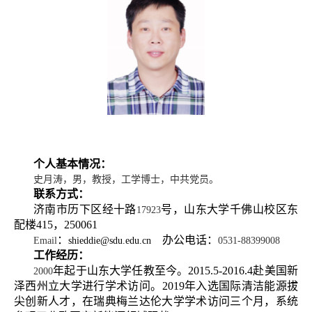
个人基本情况：
史月涛，男，教授，工学博士，中共党员。
联系方式：
济南市历下区经十路
号，山东大学千佛山校区东
17923
配楼
415
，
250061
：
办公电话：
Email
shieddie@sdu.edu.cn
0531-88399008
工作经历：
年起于山东大学任教至今。
2015.5-2016.4
赴美国新
2000
泽西州立大学进行学术访问。
2019
年入选国际清洁能源拔
尖创新人才，在瑞典梅兰达伦大学学术访问三个月，系统