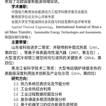
参观了北欧国家新能源领域现状。
学术兼职：
中国电力教育协会能源动力工程学科教学委员会委员
教育部学位论文中心评审专家
全国大学生节能减排社会实践与科技竞赛作品评审专家
，
International Journal of Heat a
Applied Thermal Engineering
nd Mass Transfer
，
Sustainable Energy Technologies and Assessments
等国际期刊审稿人
主要荣誉：
山东省科技进步二等奖：并联喷射补偿式热泵（
，
2001
第四位），等离子体表面改性凝汽器（
2007
，第五位），
大型湿式冷却塔三维空间均匀进风的关键技术（
2014
，第
四位）
黑龙江省科学技术二等奖：大型电站锅炉排烟余热的
高能级深度利用技术创新及产业化示范（
，第四位）
2019
研究方向：
（
）热力系统仿真优化及节能分析
1
（
）工业余热综合利用
2
（
）工业过程数据挖掘及分析
3
（
）复杂通道多相流场数值分析
4
（
）基于机器学习的综合能源负荷预测
5