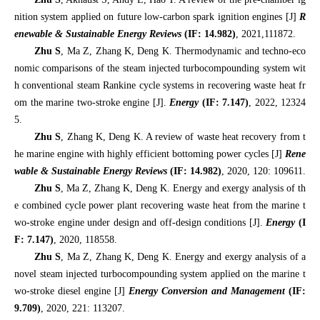
nition system applied on future low-carbon spark ignition engines [J]
R
enewable & Sustainable Energy Reviews
(IF: 14.982)
, 2021,111872.
Zhu S
, Ma Z, Zhang K, Deng K.
Thermodynamic and techno-eco
nomic comparisons of the steam injected turbocompounding system wit
h conventional steam Rankine cycle systems in recovering waste heat fr
om the marine two-stroke engine [J].
Energy
(IF:
7.147
)
, 2022, 12324
5
.
Zhu S
, Zhang K, Deng K. A review of waste heat recovery from t
he marine engine with highly efficient bottoming power cycles [J]
Rene
wable & Sustainable Energy Reviews
(IF: 14.982)
, 2020, 120: 109611.
Zhu S
, Ma Z, Zhang K, Deng K.
Energy and exergy analysis of th
e combined cycle power plant recovering waste heat from the marine t
wo-stroke engine under design and off-design conditions [J].
Energy
(I
F:
7.147
)
, 2020, 118558
.
Zhu S
, Ma Z, Zhang K, Deng K. Energy and exergy analysis of a
novel steam injected turbocompounding system applied on the marine t
wo-stroke diesel engine [J]
Energy Conversion and Management
(IF:
9.709)
, 2020, 221: 113207.