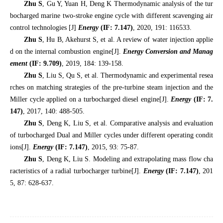
Zhu S
, Gu Y, Yuan H, Deng K
Thermodynamic analysis of the tur
bocharged marine two-stroke engine cycle with different scavenging air
control technologies [J]
Energy
(IF:
7.147
)
, 2020, 191: 116533.
Zhu S
, Hu B, Akehurst S, et al. A review of water injection applie
d on the internal combustion engine[J].
Energy Conversion and Manag
ement
(IF: 9.709)
, 2019, 184: 139-158.
Zhu S
, Liu S, Qu S,
et al. Thermodynamic and experimental resea
rches on matching strategies of the pre-turbine steam injection and the
Miller cycle applied on a turbocharged diesel engine[J].
Energy
(IF: 7.
147)
, 2017, 140: 488-505.
Zhu S
, Deng K, Liu S, et al. Comparative analysis and evaluation
of turbocharged Dual and Miller cycles under different operating condit
ions[J].
Energy
(IF: 7.147)
, 2015, 93: 75-87.
Zhu S
, Deng K, Liu S.
Modeling and extrapolating mass flow cha
racteristics of a radial turbocharger turbine[J].
Energy
(IF: 7.147)
, 201
5, 87: 628-637.