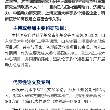
及读博。对本课题组研究方向有兴趣的同学包括本科生和
研究生请联系本人！！！目前已与国内潍柴动力、济柴动
力、中船动力研究院、上海交通大学等多个知名企业、科
研院所和高校建立紧密合作关系。
主持或参加主要科研项目：
主持国家自然科学基金青年基金等国家级项目
3
项、山
东省重大科技创新工程子课题、山东省面上项目等省部级
项目
5
项，共参与国家、省部级及企业项目
10
余项。海外工
作期间，作为主要完成人参与英国
EPSRC
、先进推进技术
中心项目，并同捷豹路虎、迈凯伦等多个知名整车厂开展
动力总成开发。
代表性论文及专利
已发表高水平
SCI
论文
20
余篇，为多个知名期刊审稿
人。对本人研究方向感兴趣的本科生，可指导发表高水平
SCI
论文。
10
篇代表性论文（本领域一区
SCI
）如下。
Zhu S
, Akhaust S, Andy L, Hao Y. A review of the pre-chamber ig