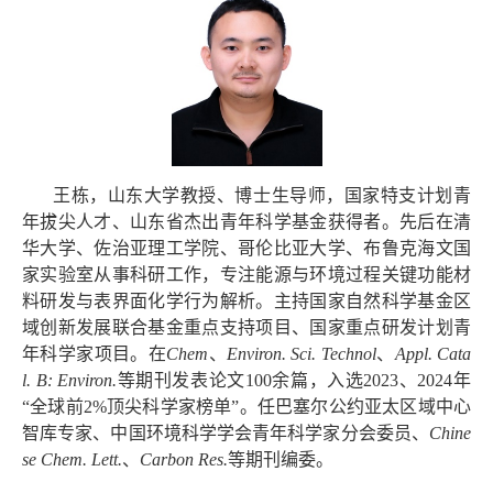
王栋，山东大学教授、博士生导师，国家特支计划青
年拔尖人才、山东省杰出青年科学基金获得者。先后在清
华大学、佐治亚理工学院、哥伦比亚大学、布鲁克海文国
家实验室从事科研工作，专注能源与环境过程关键功能材
料研发与表界面化学行为解析。主持国家自然科学基金区
域创新发展联合基金重点支持项目、国家重点研发计划青
年科学家项目。在
Chem
、
Environ. Sci. Technol
、
Appl. Cata
l. B: Environ.
等期刊发表论文
100
余篇，入选
2023
、
2024
年
“
全球前
2%
顶尖科学家榜单
”
。任巴塞尔公约亚太区域中心
智库专家、中国环境科学学会青年科学家分会委员、
Chine
se Chem. Lett.
、
Carbon Res.
等期刊编委。