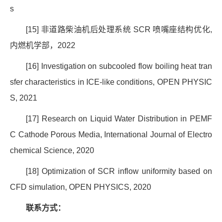
s
[15]
非道路柴油机后处理系统
SCR
喷嘴座结构优化
,
内燃机学部，
2022
[16] Investigation on subcooled flow boiling heat tran
sfer characteristics in ICE-like conditions, OPEN PHYSIC
S, 2021
[17] Research on Liquid Water Distribution in PEMF
C Cathode Porous Media, International Journal of Electro
chemical Science, 2020
[18] Optimization of SCR inflow uniformity based on
CFD simulation, OPEN PHYSICS, 2020
联系方式：