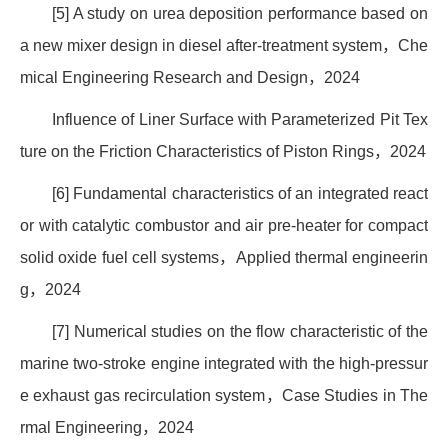
[5] A study on urea deposition performance based on
a new mixer design in diesel after-treatment system
，
Che
mical Engineering Research and Design
，
2024
Influence of Liner Surface with Parameterized Pit Tex
ture on the Friction Characteristics of Piston Rings
，
2024
[6] Fundamental characteristics of an integrated react
or with catalytic combustor and air pre-heater for compact
solid oxide fuel cell systems
，
Applied thermal engineerin
g
，
2024
[7] Numerical studies on the flow characteristic of the
marine two-stroke engine integrated with the high-pressur
e exhaust gas recirculation system
，
Case Studies in The
rmal Engineering
，
2024