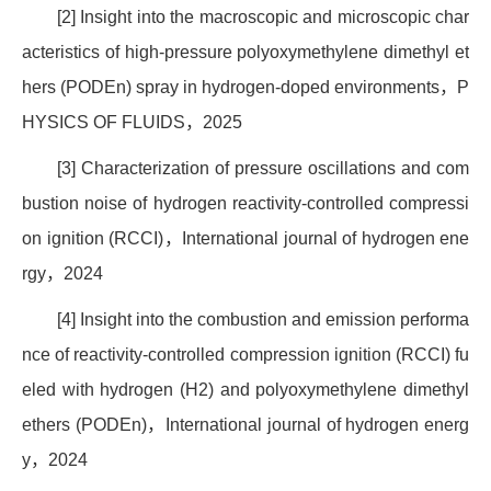
[2] Insight into the macroscopic and microscopic char
acteristics of high-pressure polyoxymethylene dimethyl et
hers (PODEn) spray in hydrogen-doped environments
，
P
HYSICS OF FLUIDS
，
2025
[3] Characterization of pressure oscillations and com
bustion noise of hydrogen reactivity-controlled compressi
on ignition (RCCI)
，
International journal of hydrogen ene
rgy
，
2024
[4] Insight into the combustion and emission performa
nce of reactivity-controlled compression ignition (RCCI) fu
eled with hydrogen (H2) and polyoxymethylene dimethyl
ethers (PODEn)
，
International journal of hydrogen energ
y
，
2024