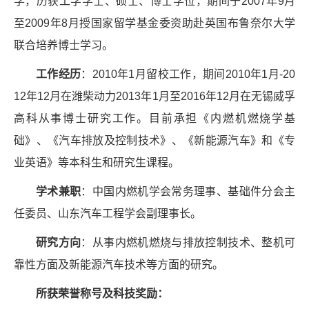
学，历获工学学士、硕士、博士学位，期间于
2007
年
9
月
至
2009
年
8
月授国家留学基金委资助赴英国布鲁奈尔大学
联合培养博士学习。
工作经历
：
2010
年
1
月留校工作，期间
2010
年
1
月
-20
12
年
12
月在潍柴动力
2013
年
1
月至
2016
年
12
月在无锡威孚
高科从事博士研究工作。目前承担《内燃机燃烧学基
础》、《汽车排放及控制技术》、《新能源汽车》和《专
业英语》等本科生和研究生课程。
学术兼职
：中国内燃机学会常务理事、基础件分会主
任委员、山东汽车工程学会副理事长。
研究方向
：从事内燃机燃烧与排放控制技术、整机可
靠性方面及新能源汽车技术等方面的研究。
所获荣誉称号及科技奖励：