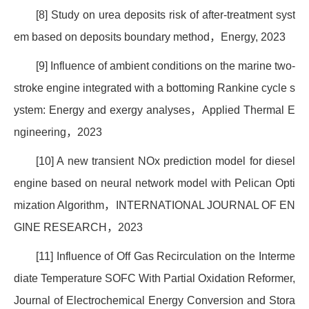
[8] Study on urea deposits risk of after-treatment syst
em based on deposits boundary method
，
Energy, 2023
[9] Influence of ambient conditions on the marine two-
stroke engine integrated with a bottoming Rankine cycle s
ystem: Energy and exergy analyses
，
Applied Thermal E
ngineering
，
2023
[10] A new transient NOx prediction model for diesel
engine based on neural network model with Pelican Opti
mization Algorithm
，
INTERNATIONAL JOURNAL OF EN
GINE RESEARCH
，
2023
[11] Influence of Off Gas Recirculation on the Interme
diate Temperature SOFC With Partial Oxidation Reformer,
Journal of Electrochemical Energy Conversion and Stora