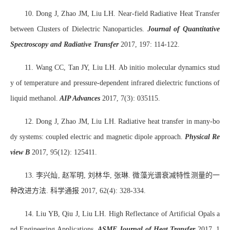
10. Dong J, Zhao JM, Liu LH. Near-field Radiative Heat Transfer
between Clusters of Dielectric Nanoparticles.
Journal of Quantitative
Spectroscopy and Radiative Transfer
2017, 197: 114-122.
11. Wang CC, Tan JY, Liu LH. Ab initio molecular dynamics stud
y of temperature and pressure-dependent infrared dielectric functions of
liquid methanol.
AIP Advances
2017, 7(3): 035115.
12. Dong J, Zhao JM, Liu LH. Radiative heat transfer in many-bo
dy systems: coupled electric and magnetic dipole approach.
Physical Re
view B
2017, 95(12): 125411.
13. 李兴灿, 赵军明, 刘林华, 张琳. 微藻光谱衰减特性测量的一
种改进方法. 科学通报 2017, 62(4): 328-334.
14. Liu YB, Qiu J, Liu LH. High Reflectance of Artificial Opals a
nd Engineering Applications.
ASME Journal of Heat Transfer
2017, 1