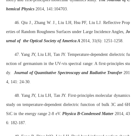
hemical Physics
2014, 141:104703.
46. Qiu J., Zhang W. J., Liu LH, Hsu PF, Liu LJ. Reflective Prop
erties of Random Roughness Surfaces under Large Incidence Angles,
Jo
urnal of the Optical Society of America A
2014, 31(6): 1251-1258.
47. Yang JY, Liu LH, Tan JY. Temperature-dependent dielectric fu
nction of germanium in the UV-vis spectral range: A first-principles stu
dy.
Journal of Quantitative Spectroscopy and Radiative Transfer
201
4, 141: 24-30.
48. Yang JY, Liu LH, Tan JY. First-principles molecular dynamics
study on temperature-dependent dielectric function of bulk 3C and 6H
SiC in the energy range 2-8 eV.
Physica B-Condensed Matter
2014, 43
6: 182-187.