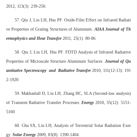
2012, 113(3): 239-250.
57. Qiu J, Liu LH, Hsu PF. Oxide-Film Effect on Infrared Radiati
ve Properties of Grating Structures of Aluminum.
AIAA Journal of Th
ermophysics and Heat Transfer
2011, 25(1): 80-86.
58. Qiu J, Liu LH, Hsu PF. FDTD Analysis of Infrared Radiative
Properties of Microscale Structure Aluminum Surfaces.
Journal of Qu
antitative Spectroscopy and Radiative Transfer
2010, 111(12-13): 191
2-1920.
59. Makhanlall D, Liu LH, Zhang HC, SLA (Second-law analysis)
of Transient Radiative Transfer Processes.
Energy
2010, 35(12): 5151-
5160
60. Chu SX, Liu LH, Analysis of Terrestrial Solar Radiation Exer
gy.
Solar Energy
2009, 83(8): 1390-1404.