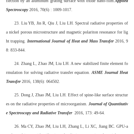
flection by an aluminum grating surface with oxide nano-film.
Applied
Spectroscopy
2016, 70(6) : 1009-1017.
23. Liu YB, Jin R, Qiu J, Liu LH. Spectral radiative properties of
a nickel porous microstructure and magnetic polariton resonance for lig
ht trapping.
International Journal of Heat and Mass Transfer
2016, 9
8: 833-844.
24. Zhang L, Zhao JM, Liu LH. A new stabilized finite element fo
rmulation for solving radiative transfer equation.
ASME Journal Heat
Transfer
2016, 138(6): 064502.
25. Dong J, Zhao JM, Liu LH. Effect of spine-like surface structur
es on the radiative properties of microorganism.
Journal of Quantitativ
e Spectroscopy and Radiative Transfer
2016, 173: 49-64.
26. Ma CY, Zhao JM, Liu LH, Zhang L, Li XC, Jiang BC. GPU-a