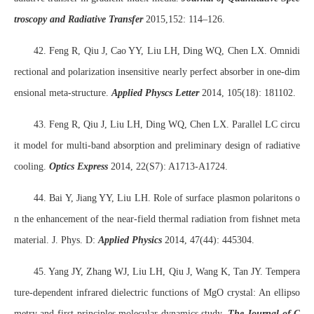
troscopy and Radiative Transfer
2015,152: 114–126.
42. Feng R, Qiu J, Cao YY, Liu LH, Ding WQ, Chen LX. Omnidi
rectional and polarization insensitive nearly perfect absorber in one-dim
ensional meta-structure.
Applied Physcs Letter
2014, 105(18): 181102.
43. Feng R, Qiu J, Liu LH, Ding WQ, Chen LX. Parallel LC circu
it model for multi-band absorption and preliminary design of radiative
cooling.
Optics Express
2014, 22(S7): A1713-A1724.
44. Bai Y, Jiang YY, Liu LH. Role of surface plasmon polaritons o
n the enhancement of the near-field thermal radiation from fishnet meta
material. J. Phys. D:
Applied Physics
2014, 47(44): 445304.
45. Yang JY, Zhang WJ, Liu LH, Qiu J, Wang K, Tan JY. Tempera
ture-dependent infrared dielectric functions of MgO crystal: An ellipso
metry and first-principles molecular dynamics study.
The Journal of C