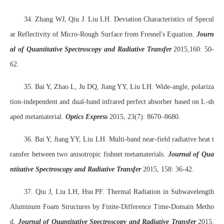
34. Zhang WJ, Qiu J. Liu LH. Deviation Characteristics of Specul
ar Reflectivity of Micro-Rough Surface from Fresnel's Equation.
Journ
al of Quantitative Spectroscopy and Radiative Transfer
2015,160: 50-
62.
35. Bai Y, Zhao L, Ju DQ, Jiang YY, Liu LH. Wide-angle, polariza
tion-independent and dual-band infrared perfect absorber based on L-sh
aped metamaterial.
Optics Express
2015, 23(7): 8670–8680.
36. Bai Y, Jiang YY, Liu LH. Multi-band near-field radiative heat t
ransfer between two anisotropic fishnet metamaterials.
Journal of Qua
ntitative Spectroscopy and Radiative Transfer
2015, 158: 36-42.
37. Qiu J, Liu LH, Hsu PF. Thermal Radiation in Subwavelength
Aluminum Foam Structures by Finite-Difference Time-Domain Metho
d.
Journal of Quantitative Spectroscopy and Radiative Transfer
2015,