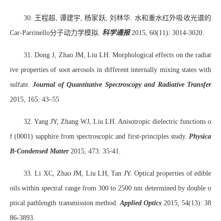
30. 王程超, 谭建宇, 杨家跃, 刘林华. 水和重水红外吸收光谱的
Car-Parrinello分子动力学模拟.
科学通报
2015, 60(11): 3014-3020.
31. Dong J, Zhao JM, Liu LH. Morphological effects on the radiat
ive properties of soot aerosols in different internally mixing states with
sulfate.
Journal of Quantitative Spectroscopy and Radiative Transfer
2015, 165: 43–55
32. Yang JY, Zhang WJ, Liu LH. Anisotropic dielectric functions o
f (0001) sapphire from spectroscopic and first-principles study.
Physica
B-Condensed Matter
2015, 473: 35-41.
33. Li XC, Zhao JM, Liu LH, Tan JY. Optical properties of edible
oils within spectral range from 300 to 2500 nm determined by double o
ptical pathlength transmission method.
Applied Optics
2015, 54(13): 38
86-3893.