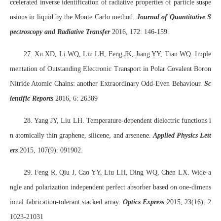
ccelerated inverse identification of radiative properties of particle suspe
nsions in liquid by the Monte Carlo method.
Journal of Quantitative S
pectroscopy and Radiative Transfer
2016, 172: 146-159.
27. Xu XD, Li WQ, Liu LH, Feng JK, Jiang YY, Tian WQ. Imple
mentation of Outstanding Electronic Transport in Polar Covalent Boron
Nitride Atomic Chains: another Extraordinary Odd-Even Behaviour.
Sc
ientific Reports
2016, 6: 26389
28. Yang JY, Liu LH. Temperature-dependent dielectric functions i
n atomically thin graphene, silicene, and arsenene.
Applied Physics Lett
ers
2015, 107(9): 091902.
29. Feng R, Qiu J, Cao YY, Liu LH, Ding WQ, Chen LX. Wide-a
ngle and polarization independent perfect absorber based on one-dimens
ional fabrication-tolerant stacked array.
Optics Express
2015, 23(16): 2
1023-21031