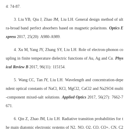
4: 74-87.
3. Liu YB, Qiu J, Zhao JM, Liu LH. General design method of ult
ra-broad band perfect absorbers based on magnetic polaritons.
Optics E
xpress
2017, 25(20): A980-A989.
4. Xu M, Yang JY, Zhang SY, Liu LH. Role of electron-phonon co
upling in finite temperature dielectric functions of Au, Ag and Cu.
Phys
ical Review B
2017, 96(11): 115154.
5. Wang CC, Tan JY, Liu LH. Wavelength and concentration-depe
ndent optical constants of NaCl, KCl, MgCl2, CaCl2 and Na2SO4 multi
-component mixed-salt solutions.
Applied Optics
2017, 56(27): 7662-7
671.
6. Qin Z, Zhao JM, Liu LH. Radiative transition probabilities for t
he main diatomic electronic systems of N2, NO, O2, CO, CO+, CN, C2