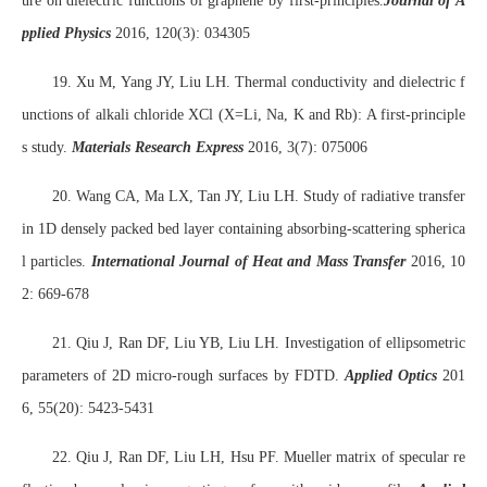
ure on dielectric functions of graphene by first-principles.
Journal of A
pplied Physics
2016, 120(3): 034305
19. Xu M, Yang JY, Liu LH. Thermal conductivity and dielectric f
unctions of alkali chloride XCl (X=Li, Na, K and Rb): A first-principle
s study.
Materials Research Express
2016, 3(7): 075006
20. Wang CA, Ma LX, Tan JY, Liu LH. Study of radiative transfer
in 1D densely packed bed layer containing absorbing-scattering spherica
l particles.
International Journal of Heat and Mass Transfer
2016, 10
2: 669-678
21. Qiu J, Ran DF, Liu YB, Liu LH. Investigation of ellipsometric
parameters of 2D micro-rough surfaces by FDTD.
Applied Optics
201
6, 55(20): 5423-5431
22. Qiu J, Ran DF, Liu LH, Hsu PF. Mueller matrix of specular re