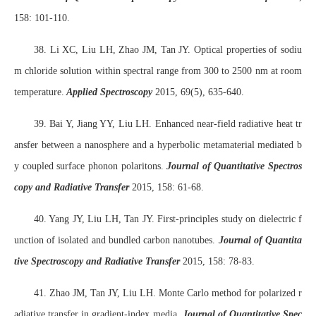
158: 101-110.
38. Li XC, Liu LH, Zhao JM, Tan JY. Optical properties of sodiu
m chloride solution within spectral range from 300 to 2500 nm at room
temperature.
Applied Spectroscopy
2015, 69(5), 635-640.
39. Bai Y, Jiang YY, Liu LH. Enhanced near-field radiative heat tr
ansfer between a nanosphere and a hyperbolic metamaterial mediated b
y coupled surface phonon polaritons.
Journal of Quantitative Spectros
copy and Radiative Transfer
2015, 158: 61-68.
40. Yang JY, Liu LH, Tan JY. First-principles study on dielectric f
unction of isolated and bundled carbon nanotubes.
Journal of Quantita
tive Spectroscopy and Radiative Transfer
2015, 158: 78-83.
41. Zhao JM, Tan JY, Liu LH. Monte Carlo method for polarized r
adiative transfer in gradient-index media.
Journal of Quantitative Spec