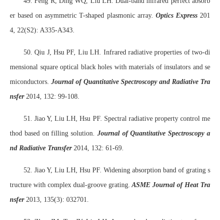
49. Feng R, Ding WQ, Liu LH. Dual-band infrared perfect absorb
er based on asymmetric T-shaped plasmonic array.
Optics Express
201
4, 22(S2): A335-A343.
50. Qiu J, Hsu PF, Liu LH. Infrared radiative properties of two-di
mensional square optical black holes with materials of insulators and se
miconductors.
Journal of Quantitative Spectroscopy and Radiative Tra
nsfer
2014, 132: 99-108.
51. Jiao Y, Liu LH, Hsu PF. Spectral radiative property control me
thod based on filling solution.
Journal of Quantitative Spectroscopy a
nd Radiative Transfer
2014, 132: 61-69.
52. Jiao Y, Liu LH, Hsu PF. Widening absorption band of grating s
tructure with complex dual-groove grating.
ASME Journal of Heat Tra
nsfer
2013, 135(3): 032701.