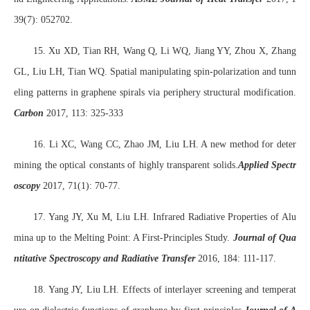
39(7): 052702.
15. Xu XD, Tian RH, Wang Q, Li WQ, Jiang YY, Zhou X, Zhang
GL, Liu LH, Tian WQ. Spatial manipulating spin-polarization and tunn
eling patterns in graphene spirals via periphery structural modification.
Carbon
2017, 113: 325-333
16. Li XC, Wang CC, Zhao JM, Liu LH. A new method for deter
mining the optical constants of highly transparent solids.
Applied Spectr
oscopy
2017, 71(1): 70-77.
17. Yang JY, Xu M, Liu LH. Infrared Radiative Properties of Alu
mina up to the Melting Point: A First-Principles Study.
Journal of Qua
ntitative Spectroscopy and Radiative Transfer
2016, 184: 111-117.
18. Yang JY, Liu LH. Effects of interlayer screening and temperat