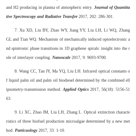
and H2 producing in plasma of atmospheric entry.
Journal of Quantita
tive Spectroscopy and Radiative Transfer
2017, 202: 286-301.
7. Xu XD, Liu BY, Zhao WY, Jiang YY, Liu LH, Li WQ, Zhang
GL and Tian WQ. Mechanism of mechanically induced optoelectronic a
nd spintronic phase transitions in 1D graphene spirals: insight into the r
ole of interlayer coupling.
Nanoscale
2017, 9: 9693-9700.
8. Wang CC, Tan JY, Ma YQ, Liu LH. Infrared optical constants o
f liquid palm oil and palm oil biodiesel determined by the combined ell
ipsometry-transmission method.
Applied Optics
2017, 56(18): 5156-51
63.
9. Li XC, Zhao JM, Liu LH, Zhang L. Optical extinction characte
ristics of three biofuel production microalgae determined by a new met
hod.
Particuology
2017, 33: 1-10.