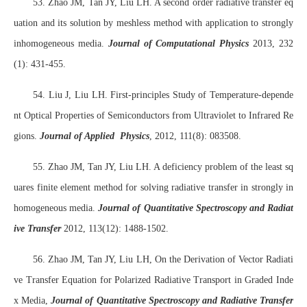
53. Zhao JM, Tan JY, Liu LH. A second order radiative transfer eq
uation and its solution by meshless method with application to strongly
inhomogeneous media.
Journal of Computational Physics
2013, 232
(1): 431-455.
54. Liu J, Liu LH. First-principles Study of Temperature-depende
nt Optical Properties of Semiconductors from Ultraviolet to Infrared Re
gions.
Journal of Applied Physics
, 2012, 111(8): 083508.
55. Zhao JM, Tan JY, Liu LH. A deficiency problem of the least sq
uares finite element method for solving radiative transfer in strongly in
homogeneous media.
Journal of Quantitative Spectroscopy and Radiat
ive Transfer
2012, 113(12): 1488-1502.
56. Zhao JM, Tan JY, Liu LH, On the Derivation of Vector Radiati
ve Transfer Equation for Polarized Radiative Transport in Graded Inde
x Media,
Journal of Quantitative Spectroscopy and Radiative Transfer