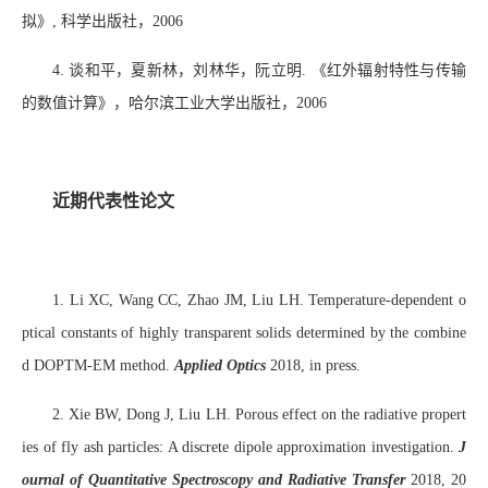
拟》, 科学出版社，2006
4. 谈和平，夏新林，刘林华，阮立明. 《红外辐射特性与传输
的数值计算》，哈尔滨工业大学出版社，2006
近期代表性论文
1. Li XC, Wang CC, Zhao JM, Liu LH. Temperature-dependent o
ptical constants of highly transparent solids determined by the combine
d DOPTM-EM method.
Applied Optics
2018, in press.
2. Xie BW, Dong J, Liu LH. Porous effect on the radiative propert
ies of fly ash particles: A discrete dipole approximation investigation.
J
ournal of Quantitative Spectroscopy and Radiative Transfer
2018, 20