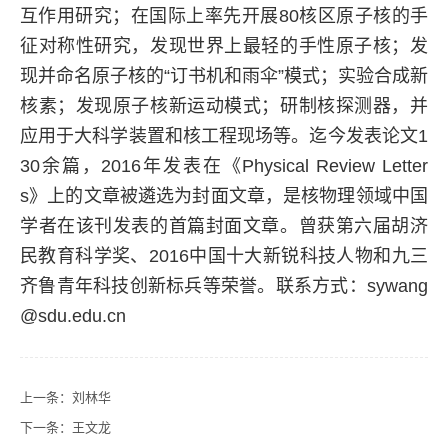
互作用研究；在国际上率先开展
80
核区原子核的手
征对称性研究，发现世界上最轻的手性原子核；发
现并命名原子核的“订书机和雨伞”模式；实验合成新
核素；发现原子核新运动模式；研制核探测器，并
应用于大科学装置和核工程现场等。迄今发表论文
1
30
余篇，
2016
年发表在《
Physical Review Letter
s
》上的文章被遴选为封面文章，是核物理领域中国
学者在该刊发表的首篇封面文章。曾获第六届胡济
民教育科学奖、
2016
中国十大新锐科技人物和九三
齐鲁青年科技创新标兵等荣誉。联系方式：
sywang
@sdu.edu.cn
上一条：
刘林华
下一条：
王文龙