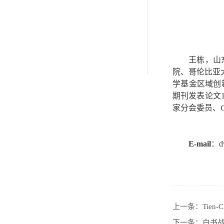
王栋，山
院、哥伦比亚
学基金区域创
期刊发表论文
家分会委员、
C
E-mail
：
d
上一条：
Tien-C
下一条：
白书