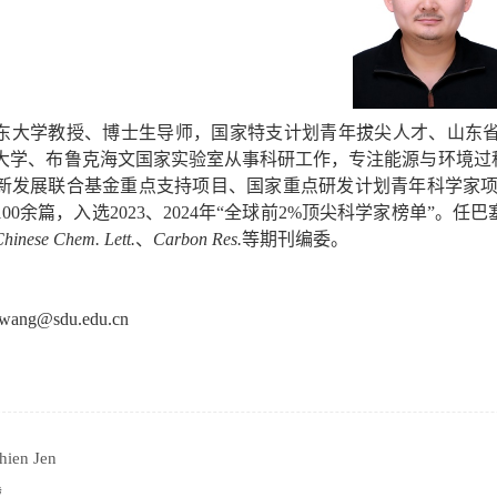
东大学教授、博士生导师，国家特支计划青年拔尖人才、山东
大学、布鲁克海文国家实验室从事科研工作，专注能源与环境过
新发展联合基金重点支持项目、国家重点研发计划青年科学家
100
余篇，入选
2023
、
2024
年
“
全球前
2%
顶尖科学家榜单
”
。任巴
hinese Chem. Lett.
、
Carbon Res.
等期刊编委。
wang@sdu.edu.cn
hien Jen
战