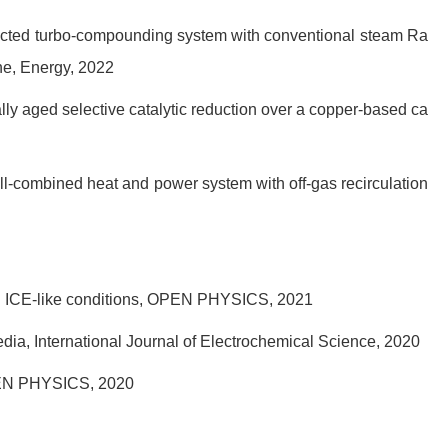
ected turbo-compounding system with conventional steam Ra
ne, Energy, 2022
ly aged selective catalytic reduction over a copper-based ca
ell-combined heat and power system with off-gas recirculation
cs in ICE-like conditions, OPEN PHYSICS, 2021
ia, International Journal of Electrochemical Science, 2020
OPEN PHYSICS, 2020