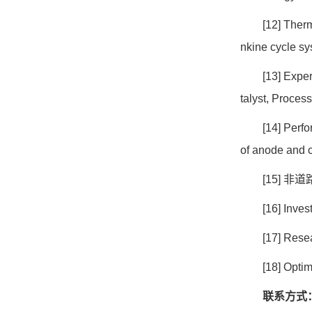
[12] Ther
nkine cycle sy
[13] Expe
talyst, Proces
[14] Perfo
of anode and c
[15]
非道
[16] Inve
[17] Rese
[18] Opti
联系方式