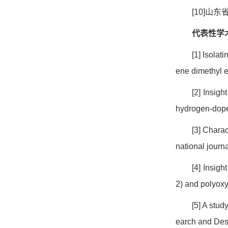
[10]
山东
代表性学
[1] Isolat
ene dimethyl e
[2] Insig
hydrogen-dop
[3] Charac
national journ
[4] Insig
2) and polyox
[5] A stu
earch and Des