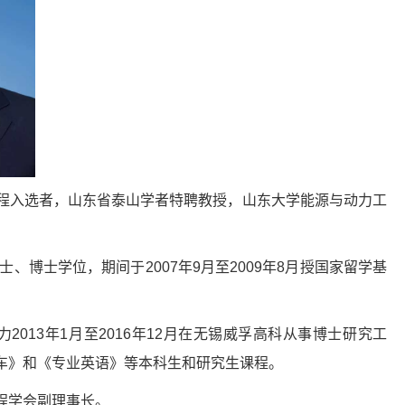
程入选者，山东省泰山学者特聘教授，山东大学能源与动力工
士、博士学位，期间于
2007
年
9
月至
2009
年
8
月授国家留学基
力
2013
年
1
月至
2016
年
12
月在无锡威孚高科从事博士研究工
车》和《专业英语》等本科生和研究生课程。
程学会副理事长。