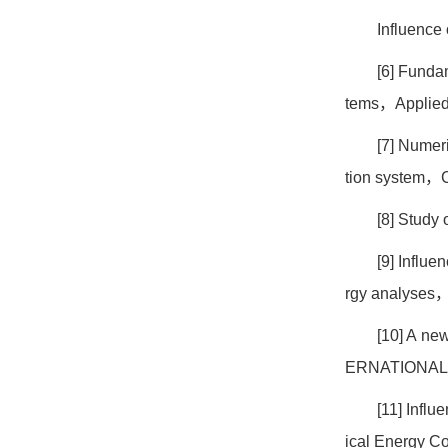
Influence 
[6] Fundam
tems
，
Applied
[7] Numeri
tion system
，
[8] Study
[9] Influ
rgy analyses
[10] A ne
ERNATIONAL
[11] Infl
ical Energy C