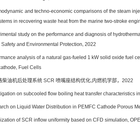
modynamic and techno-economic comparisons of the steam inj
stems in recovering waste heat from the marine two-stroke engi
rimental study on the performance and diagnosis of hydrothermal
s Safety and Environmental Protection, 2022
rmance analysis of a natural gas-fueled 1 kW solid oxide fuel c
athode, Fuel Cells
路柴油机后处理系统
SCR
喷嘴座结构优化
,
内燃机学部，
2022
stigation on subcooled flow boiling heat transfer characteristi
arch on Liquid Water Distribution in PEMFC Cathode Porous Med
mization of SCR inflow uniformity based on CFD simulation, 
：