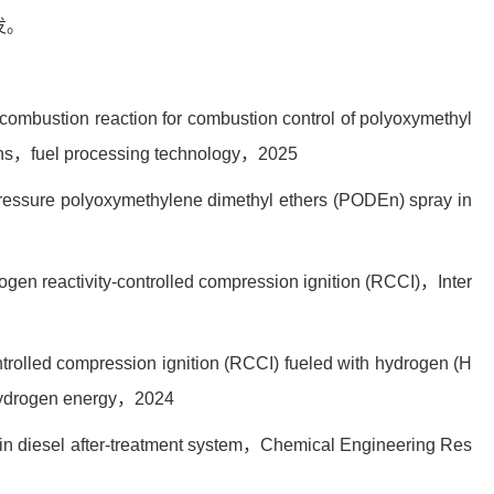
发。
nd combustion reaction for combustion control of polyoxymethyl
ns
，
fuel processing technology
，
2025
h-pressure polyoxymethylene dimethyl ethers (PODEn) spray in
rogen reactivity-controlled compression ignition (RCCI)
，
Inter
ontrolled compression ignition (RCCI) fueled with hydrogen (H
 hydrogen energy
，
2024
n diesel after-treatment system
，
Chemical Engineering Res