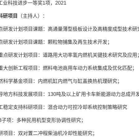
工业科技进步一等奖
1
项，
2021
科研项目
（主持人）：
点研发计划项目课题：高通量薄型极板设计及高精度成型技术研
点研发计划项目课题：颗粒物捕集及再生技术开发；
重点研发计划项目：道路用大功率氢内燃机关键技术研究及应用
重大创新工程项目：燃料电池商用车动力系统集成及优化匹配；
然科学基金项目：内燃机缸内燃气与缸盖换热机理研究；
导地方科技发展项目：
130
吨及以上矿用卡车新能源动力总成开
工稳定支持科研项目：混合动力可控冷却系统控制策略研究
3
子项：多种民用机型变形协调性研究；
研项目：双对置二冲程柴油机冷却性能研究；