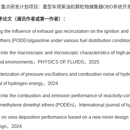
省重点研发计划项目：重型车用柴油机颗粒物捕集器
OBD
系统开
术论文（通讯作者或第一作者）：
ing the influence of exhaust gas recirculation on the ignition a
thers (PODEn)/gasoline under various fuel distribution conditio
ht into the macroscopic and microscopic characteristics of hig
ed environments
，
PHYSICS OF FLUIDS
，
2025
terization of pressure oscillations and combustion noise of hyd
al of hydrogen energy
，
2024
ht into the combustion and emission performance of reactivity-c
ymethylene dimethyl ethers (PODEn)
，
International journal of
dy on urea deposition performance based on a new mixer design i
ign
，
2024