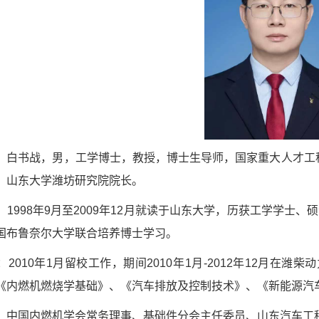
：白书战，男，工学博士，教授，博士生导师，国家重大人才工
，山东大学潍坊研究院院长。
：
1998
年
9
月至
2009
年
12
月就读于山东大学，历获工学学士、硕
国布鲁奈尔大学联合培养博士学习。
：
2010
年
1
月留校工作，期间
2010
年
1
月
-2012
年
12
月在潍柴动
《内燃机燃烧学基础》、《汽车排放及控制技术》、《新能源汽
：中国内燃机学会常务理事、基础件分会主任委员、山东汽车工