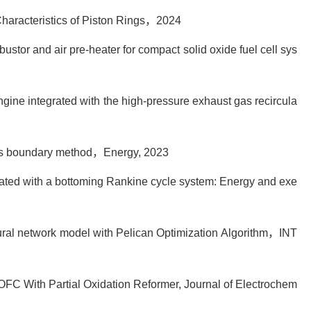
Characteristics of Piston Rings
，
2024
bustor and air pre-heater for compact solid oxide fuel cell sys
engine integrated with the high-pressure exhaust gas recircula
its boundary method
，
Energy, 2023
grated with a bottoming Rankine cycle system: Energy and exe
ural network model with Pelican Optimization Algorithm
，
INT
SOFC With Partial Oxidation Reformer, Journal of Electrochem