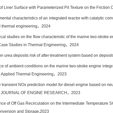
of Liner Surface with Parameterized Pit Texture on the Friction 
ental characteristics of an integrated reactor with catalytic com
 thermal engineering
，
2024
cal studies on the flow characteristic of the marine two-stroke 
Case Studies in Thermal Engineering
，
2024
 on urea deposits risk of after-treatment system based on depos
ence of ambient conditions on the marine two-stroke engine inte
，
Applied Thermal Engineering
，
2023
w transient NOx prediction model for diesel engine based on ne
 JOURNAL OF ENGINE RESEARCH
，
2023
uence of Off Gas Recirculation on the Intermediate Temperature 
onversion and Storage,2023