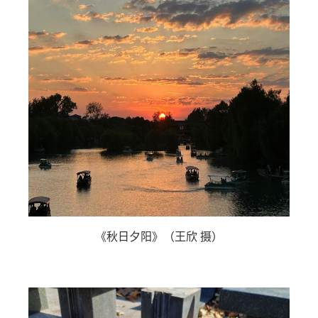
《秋日夕阳》（王欣 摄）