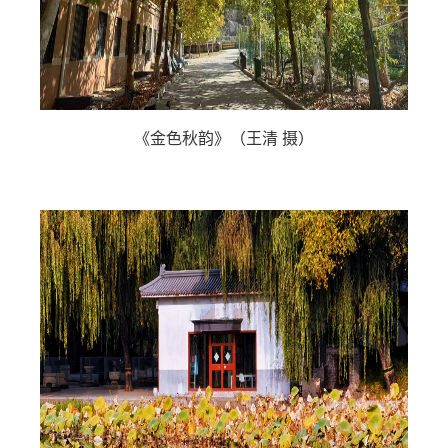
《金色秋韵》（王清 摄）