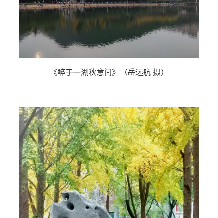
《醉于一湖秋意间》（岳远航 摄）