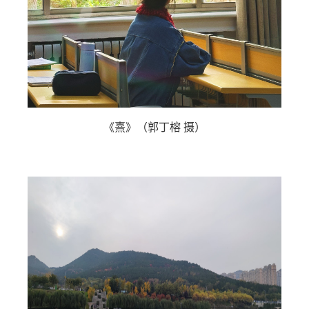
《熹》（郭丁榕 摄）