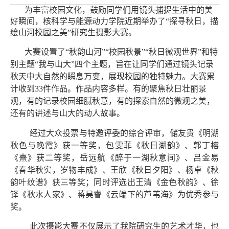
为丰富校园文化，鼓励同学们用镜头捕捉生活中的美
好瞬间，核科学与能源动力学院近期举办了“探寻秋日，描
绘山河校园之美”研究生摄影大赛。
大赛设置了“秋韵山河”“校园秋景”“秋日微观世界”和特
别主题“我与山大”四个主题，旨在让同学们通过镜头记录
秋天中大自然的瞬息万变，展现校园的独特魅力。大赛累
计收到
33
件作品。作品内容多样。有的聚焦秋日壮丽景
观，有的记录校园细腻秋意，有的探索自然的微观之美，
还有的讲述与山大的动人故事。
经过大众投票与特邀评委的综合评审，
储友贵
《明湖
秋色与晚霞》
获一等奖，
包雯菲
《秋日湖韵》
、郭丁榕
《熹》
获二等奖，
岳远航
《醉于一湖秋意间》
、吕金易
《春华秋实，岁物丰成》
、王欣
《秋日夕阳》
、杨卓
《秋
韵叶纹谱》获三等奖；同时评选出
王清
《金色秋韵》
、徐
铎
《秋水人家》
、蒋昊睿
《云端下的芦苇海》
为
优秀参与
奖。
此次摄影大赛不仅展示了我院研究生的艺术才华，也