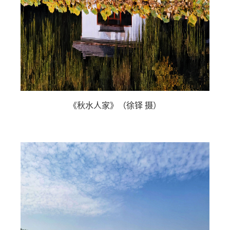
《秋水人家》（徐铎 摄）