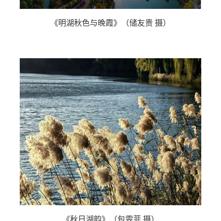
《明湖秋色与晚霞》（储友贵 摄）
《秋日湖韵》（包雯菲 摄）