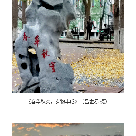
《春华秋实，岁物丰成》（吕金易 摄）