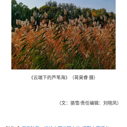
《云端下的芦苇海》（蒋昊睿 摄）
（文：骆雪/责任编辑：刘晓凤）