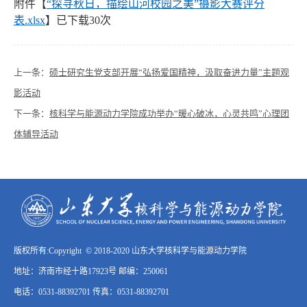
附件【
“探寻秋日，描绘山河校园之美”摄影大赛评分
表.xlsx
】已下载
30
次
上一条：
硕士研究生党支部开展“弘扬爱国精神，汲取奋进力量”主题观
影活动
下一条：
核科学与能源动力学院成功举办“暖心破冰，心灵共鸣”心理团
体辅导活动
版权所有:Copyright © 2018-2020 山东大学核科学与能源动力学院
地址：济南市经十路17923号 邮编：250061
电话：0531-88392701 传真：0531-88392701