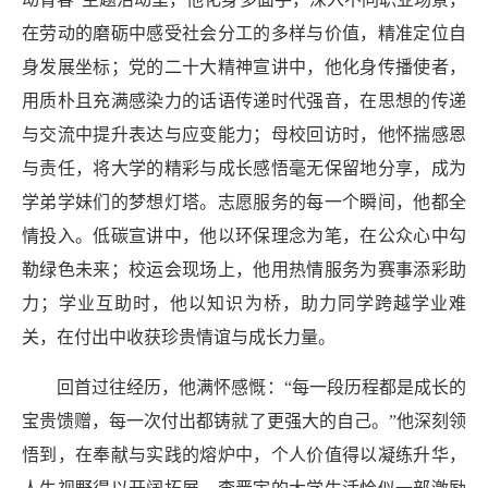
在劳动的磨砺中感受社会分工的多样与价值，精准定位自
身发展坐标；党的二十大精神宣讲中，他化身传播使者，
用质朴且充满感染力的话语传递时代强音，在思想的传递
与交流中提升表达与应变能力；母校回访时，他怀揣感恩
与责任，将大学的精彩与成长感悟毫无保留地分享，成为
学弟学妹们的梦想灯塔。志愿服务的每一个瞬间，他都全
情投入。低碳宣讲中，他以环保理念为笔，在公众心中勾
勒绿色未来；校运会现场
上
，他用热情服务为赛事添彩助
力；学业互助时，他以知识为桥，助力同学跨越学业难
关，在付出中收获珍贵情谊与成长力量。
回首过往经历，他满怀感慨：
“每一段历程都是成长的
宝贵馈赠，每一次付出都铸就了更强大的自己。”他深刻领
悟到，在奉献与实践的熔炉中，个人价值得以凝练升华，