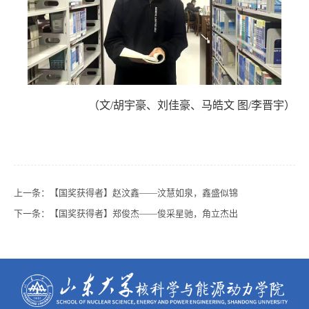
（文
/胡宇豪、刘佳豪、马皓文 图/李晋宇）
上一条：
【国奖获得者】赵汶鑫——汶慧如泉，鑫盛似锦
下一条：
【国奖获得者】郑俊杰——俊采星驰，角立杰出