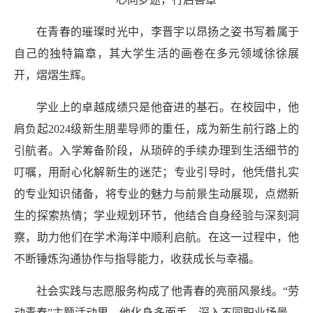
在青春的璀璨时光中，李晋宇以昂扬之姿书写着属于
自己的独特篇章，其大学生活的画卷在多元领域徐徐展
开，熠熠生辉。
学业上的卓越成绩只是他奋进的基石。在校园中，他
肩负起
2024级新生朋辈导师的重任，成为新生前行路上的
引航者。入学筹备阶段，从琐碎的手续办理到生活细节的
叮嘱，用耐心化解新生的迷茫；专业引导时，他凭借扎实
的专业知识储备，将专业的魅力与前景生动展现，点燃新
生的探索热情；学业规划环节，他结合自身经验与深刻洞
察，助力他们在学术海洋中顺利启航。在这一过程中，他
不断锤炼沟通协作与指导能力，收获成长与幸福。
社会实践与志愿服务构成了他青春的亮丽风景线。
“劳
动青春”主题活动里，他化身多面手，深入不同职业场景，