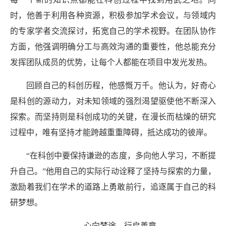
时，他善于利用各种资源，积极参加学术会议，与领域内
的专家学者交流探讨，拓宽自己的学术视野。在团队协作
方面，
他
强调明确分工与高效沟通的重要性，他总能充分
发挥团队成员的优势，让每个人都能在项目中发光发热。
回顾自己的
科创
历程，
他
感慨万千。他认为，好奇心
是
科创
的源动力，对未知领域的强烈渴望驱使他不断深入
探索。而坚持则是
科创
成功的关键，在漫长而枯燥的研究
过程中，唯有坚持才能跨越重重障碍，抵达成功的彼岸。
“在
科创
中要保持谦逊的态度，多向他人学习，不断提
升自己。
”他用自己的实际行动诠释了坚持与探索的力量，
激励着我们在学术的道路上勇敢前行，追逐属于自己的科
研梦想。
心向梦途，行启善章