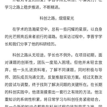
学习之路上稳步推进，不断精进。
科创
之路，熠熠星光
在学术的浩瀚星空中，总有一些闪耀的星辰，以自身
的光芒照亮后来者前行的道路。在采访过程中，李晋宇学
长和我们分享了他的科研经历。
科
创
之路从无坦途，学长也不例外。在项目初期，面
对课题的创新性，团队一度陷入困境。但
他
并未轻言放
弃，他一头扎进资料堆，了解不同课题，同时积极与导
师、团队成员沟通交流，反复推敲实验方案。经过无数次
的尝试与调整，终于找到了解决问题的关键所在。在长期
的
科创
实践中，
他
逐渐摸索出一套行之有效的方法。他注
重知识的系统性积累，将日常学习与
科创
任务紧密结合，
每一个新的知识点都能在
科创过程
中找到用武之地。同