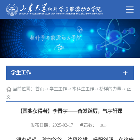
学生工作
当前位置：
首页
->
学生工作
->
本科生工作
->
榜样的力量
->
正
文
【国奖获得者】李晋宇——奋发蹈厉，气宇轩昂
点击数：
发布日期：2025-02-17
303
银杏翩翩，秋韵悠悠，清风徐拂，暖阳斜照。在这宁