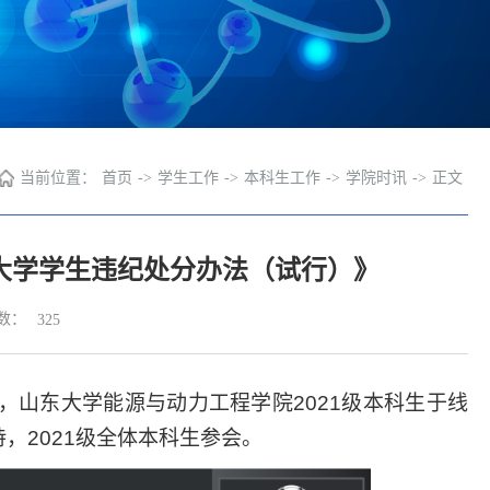
当前位置：
首页
->
学生工作
->
本科生工作
->
学院时讯
->
正文
东大学学生违纪处分办法（试行）》
数：
325
，山东大学能源与动力工程学院
2021
级本科生于线
持，
2021
级全体本科生参会。