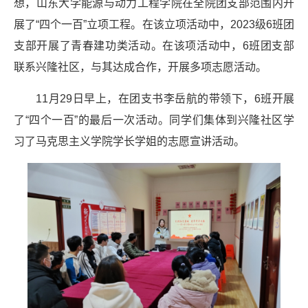
想，山东大学能源与动力工程学院在全院团支部范围内开
展了“四个一百”立项工程。在该立项活动中，
2023
级
6
班团
支部开展了青春建功类活动。在该项活动中，
6
班团支部
联系兴隆社区，与其达成合作，开展多项志愿活动。
11
月
29
日早上，在团支书李岳航的带领下，
6
班开展
了
“
四个一百
”
的最后一次活动。同学们集体到兴隆社区学
习了马克思主义学院学长学姐的志愿宣讲活动。