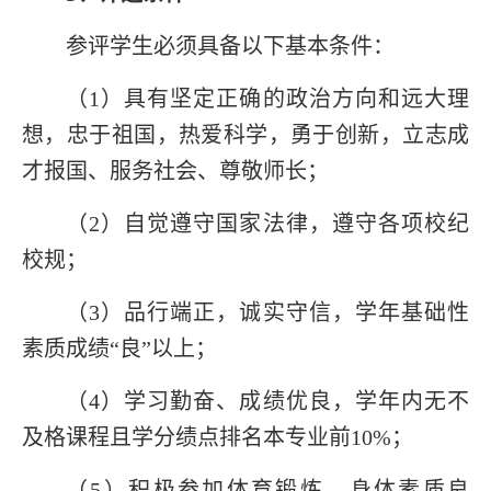
参评学生必须具备以下基本条件：
（
1
）具有坚定正确的政治方向和远大理
想，忠于祖国，热爱科学，勇于创新，立志成
才报国、服务社会、尊敬师长；
（
2
）自觉遵守国家法律，遵守各项校纪
校规；
（
3
）品行端正，诚实守信，学年基础性
素质成绩“良”以上；
（
4
）学习勤奋、成绩优良，学年内无不
及格课程且学分绩点排名本专业前
10%
；
（
5
）积极参加体育锻炼，身体素质良