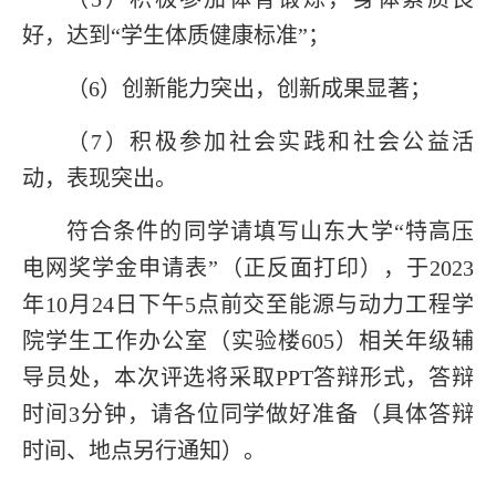
好，达到
“学生体质健康标准”
；
（
6
）创新能力突出，创新成果显著；
（
7
）积极参加社会实践和社会公益活
动，表现突出。
符合条件的同学请填写山东大学“特高压
电网奖学金申请表”（正反面打印），于
2023
年
10
月
24
日下午
5
点前交至能源与动力工程学
院学生工作办公室（实验楼
605
）相关年级辅
导员处，本次评选将采取
PPT
答辩形式，答辩
时间
3
分钟，请各位同学做好准备（具体答辩
时间、地点另行通知）。