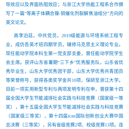
导效应以及界面热阻效应；与浙江大学热能工程系合作撰
写了一篇“等离子体耦合镍-铜催化剂裂解焦油组分”方向的
英文论文。
高李泊廷，中共党员，2019级能源与环境系统工程专
业，成仿吾英才班四期学员，辅修马克思主义理论专业。
现任能动学院本科生第一党支部支委，曾任能动学院学生
会主席。获评山东省暑期“三下乡”优秀服务队，山东省优
秀毕业生，山东大学优秀团干部，山东大学优秀共青团员
等荣誉称号，获得各类奖学金共10项，保研至浙江大学。
目前一项实用新型专利与两项发明专利在申，曾获第十四
届全国大学生节能减排社会实践与科技竞赛（国家级一等
奖），第十五届全国大学生节能减排社会实践与科技竞赛
（国家级三等奖），第十四届ican国际创新创业大赛中国
总决赛（三等奖），另有省级竞赛2项、校级竞赛13项。连