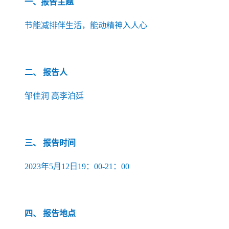
一、报告主题
节能减排伴生活，能动精神入人心
二、 报告人
邹佳润 高李泊廷
三、 报告时间
2023年5月12
日1
9
：0
0-21
：0
0
四、
报告地点