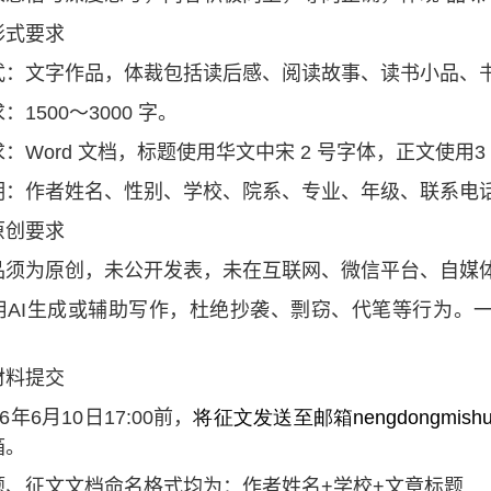
形式要求
式：文字作品，体裁包括读后感、阅读故事、读书小品、
求：
1500
～
3000
字。
求：
Word
文档，标题使用华文中宋
2
号字体，正文使用
3
明：作者姓名、性别、学校、院系、专业、年级、联系电
原创要求
品须为原创，未公开发表，未在互联网、微信平台、自媒
用
AI
生成或辅助写作，杜绝抄袭、剽窃、代笔等行为。
材料提交
6
年
6
月
10
日
17:00
前，
将征文发送至邮箱nengdongmishuc
箱。
题、征文文档命名格式均为：作者姓名
+
学校
+
文章标题