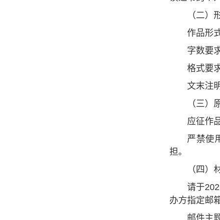
（二）
作品形
字数要
格式要
文末注
（三）
应征作
严禁使
担。
（四）
请于
202
办方指定邮
邮件主