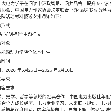
广大电力学子在阅读中汲取智慧、涵养品格、提升专业素
育协会、中国电力作家协会决定联合举办“品味书香 光明
我院活动材料报送安排通知如下：
动形式
香 光明相伴”主题征文
动对象
与能源动力学院全体本科生
动时间
间：
2026
年
5
月
25
日—
2026
年
6
月
10
日
文要求
内容要求
学、史学、哲学等领域的经典著作，中国电力出版社年度
结合个人成长经历、电力专业学习、未来职业规划、电力
人感悟与深度思考，内容积极向上，导向正确，体现“品味书