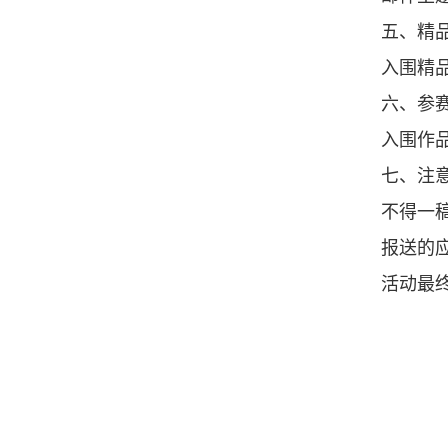
五、精
入围精
六、参
入围作
七、注
不得一
报送的
活动最