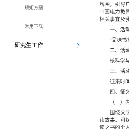
氛围，引导
规矩方圆
中国电力教
相关事宜及
常用下载
一、活
“品味书
研究生工作
二、活
核科学
三、活
征集时
四、征
（一）
围绕文
读故事。可
读之书的个