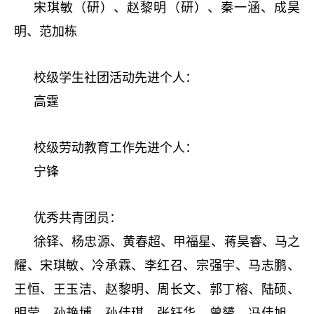
宋琪敏（研）、赵黎明（研）、秦一涵、成昊
明、范加栋
校级学生社团活动先进个人：
高霆
校级劳动教育工作先进个人：
宁锋
优秀共青团员：
徐铎、杨忠源、黄春超、甲福星、蒋昊睿、马之
耀、宋琪敏、冷承霖、李红召、宗强宇、马志鹏、
王恒、王玉洁、赵黎明、周长文、郭丁榕、陆硕、
明莹、孙艳博、孙佳琪、张钰华、曾赟、冯佳旭、