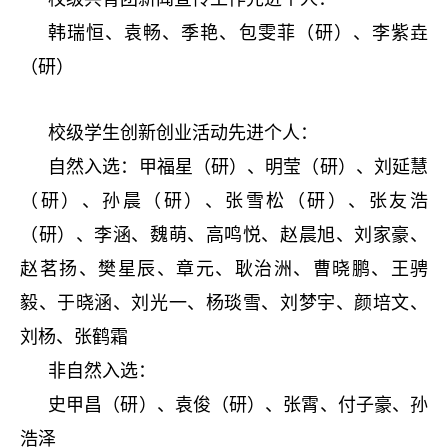
韩瑞恒、袁畅、季艳、包雯菲（研）、李紫垚
（研）
校级学生创新创业活动先进个人：
自然入选：甲福星（研）、明莹（研）、刘延慧
（研）、孙晨（研）、张雪松（研）、张友浩
（研）、李涵、魏萌、高鸣悦、赵晨旭、刘家豪、
赵茗扬、樊星辰、章元、耿治洲、曹晓鹏、王骋
毅、于晓涵、刘光一、杨琰雪、刘梦宇、颜培文、
刘杨、张鹤霜
非自然入选：
史甲昌（研）、袁俊（研）、张霄、付子豪、孙
浩泽