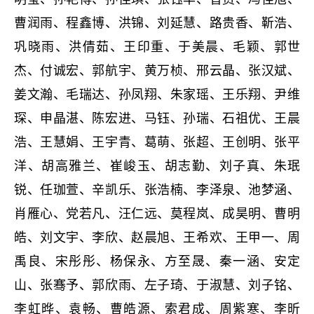
曹润雨、程鑫博、洪锦、刘延慧、路贵香、靳浩、
巩晓雨、洪倩茹、王印重、于美晨、毛颖、郭世
杰、付诚宏、郭航宇、黄万桢、邢云晶、张汉斌、
姜文瀚、毛瑞达、孙凤翔、朱家瑶、王乐翔、尹维
琛、申晶湛、陈宏进、马钰、孙瑞、石祖优、王晨
浩、王慧娟、王宇青、葛萌、张超、王创明、张平
洋、胡高雅兰、崔峻玉、胡志勤、刘子真、朱珉
锐、任珈萱、辛凯乐、张浩楠、李泽泉、池梦涵、
肖雁心、党若凡、汪仁远、莫程岚、成昊明、曹明
皓、刘文宇、李欣、赵晨旭、王希欢、王甲一、周
禹良、宋彤彤、杨保永、方至晟、秦一涵、安定
山、张骞予、郭欣雨、左子琦、于淑慧、刘子铭、
李虹晔、袁畅、曹皓源、索君成、周紫寒、李昕