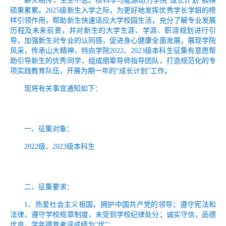
薪火相传，生生不息。核科学与能源动力学院“成长计划”摘得
硕果累累。2025级新生入学之际，为更好地发挥优秀学长学姐的榜
样引领作用，帮助新生快速适应大学校园生活，充分了解专业发展
历程及未来前景，并对新生的大学生涯、学涯、职涯规划进行引
导，加强新生对专业的认同感，促进身心健康全面发展，展现学院
风采，传承山大精神，特向学院2022、2023级本科生征集有意愿帮
助引导新生的优秀同学，组成朋辈导师指导团队，打造规范化的专
项实践教育队伍，开展为期一年的“成长计划”工作。
现将有关事宜通知如下：
一、征集对象：
2022级、2023级本科生
二、征集要求：
1、热爱社会主义祖国，拥护中国共产党的领导；遵守宪法和
法律，遵守学校规章制度，未受到学校纪律处分；诚实守信，品德
优良，学年德育考评成绩为“优”；