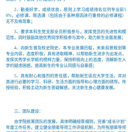
2、勤奋好学，成绩优良，原则上学习成绩排名位列专业前5
0%，必修课、限选课（包括由于各种原因进行重修的必修课程）
无不及格现象；
3、要求本科生党支部全员积极参与，发挥党员的先进性和模
范性，同时鼓励其他优秀同学积极参与其中，助力新生全面发展；
4、向新生普及校史院史、本专业发展历程，未来前景规划等
专业内容，态度积极，具有进取精神，以帮助新生进步为出发点，
发挥优秀学长学姐的榜样力量，保持积极向上的态度，消解新生入
学的疑虑困惑，提高新生的专业认同感与自豪感；
5、具有耐心和强烈的责任感，帮助新生适应大学生活，并对
其进行必要的学习、科研、生活方面的指导和心理方面的疏导。传
授经验，积极主动为新生答疑解惑，关注新生身心健康发展。
三、团队建设：
由学院统筹团队的发展，具
体明确规章细则，完善“成长计划”
年度工作任务，建立健全朋辈导师工作评级机制，为所有朋辈导师