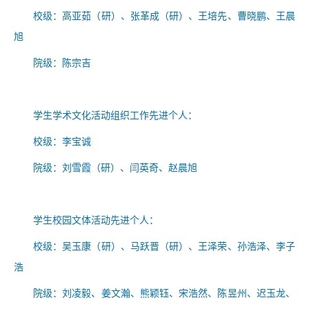
校级
：高亚茹（
研）
、张革成（
研）
、
王培先、曹晓鹏、王晨
旭
院级
：
陈宗吉
学生学术文化活动组织工作先进个人：
校级：
李宝诚
院级：
刘雪霞（研）、闫英奇、赵晨旭
学生校园文体活动先进个人：
校级：吴玉康
（
研）
、马跃晋
（
研）
、
王泽荣、孙浩泽、李子
浩
院级：
刘凌毅、姜文瀚、熊颖钰、宋浩然、陈昱州、迟玉龙、