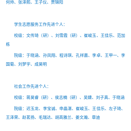
何帅、张泽熙、王子仪、贾锦阳
学生志愿服务工作先进个人：
校级
：文传琦（
研）
、刘雪霞（
研）
、
崔峻玉、王佳乐、范加
栋
院级：
于晓涵、孙凤翔、程诗琪、孔祥嘉、李卓、王甲一、李
国菊、刘梦宇、成昊明
社会工作先进个人：
校级：蒋昊睿
（
研）
、侯志楠
（
研）
、
吴婕、刘子真、于晓涵
院级：
迟玉龙、李宝诚、申晶湛、崔峻玉、王佳乐、左子琦、
王泽荣、赵茗扬、毛瑞达、胡高雅兰、姜文瀚、章迪