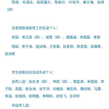
院级：
毛瑞达、胡高雅兰、陈维尔、付恒宇、姜文瀚、徐铎
（研）
共青团新闻宣传工作先进个人：
校级：李正政
（
研）
、骆雪
（
研）
、
聂雅涵、李国菊、季艳
院级：
李子浩、程诗琪、方至晟、赵茗扬、郭昱斐、张璐菁、
徐汭希
学生创新创业活动先进个人：
自然入选：张友浩
（
研）
、林翔
（
研）
、
樊星辰、朱珉锐、李
子晗、高霆、耿治洲、张平洋、刘爔垚、褚志炜、魏剑锋、马康、
李涵、张瑞琪、宋明徽、李明轩、邱怡飞、任宇轩
非自然入选：