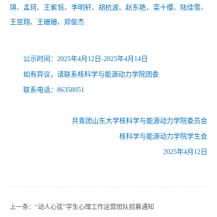
琪
、
孟珂
、
王紫铄
、
李明轩
、
胡杭波
、
赵东艳
、
栾十
缨
、
陆佳雪
、
王昱翔
、
王姗姗
、
郑俊杰
公示时间：
202
5
年
4月
12
日
-202
5
年
4月
14
日
如有异议，请联系
核科学与能源动力
学院团委
联系电话：
86358051
共青团山东大学
核科学与能源动力
学院委员会
核科学与能源动力
学院学生会
202
5
年
4月
12
日
上一条：
“动人心弦”学生心理工作运营团队招募通知