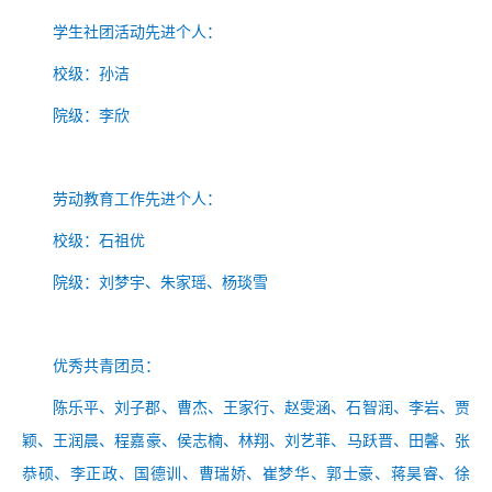
学生社团活动先进个人：
校级：
孙洁
院级：
李欣
劳动教育工作先进个人：
校级：
石祖优
院级：
刘梦宇、朱家瑶、杨琰雪
优秀共青团员：
陈乐平、刘子郡、曹杰、王家行、赵雯涵、石智润、李岩、贾
颖、王润晨、程嘉豪、侯志楠、林翔、刘艺菲、马跃晋、田馨、张
恭硕、李正政、国德训、曹瑞娇、崔梦华、郭士豪、蒋昊睿、徐