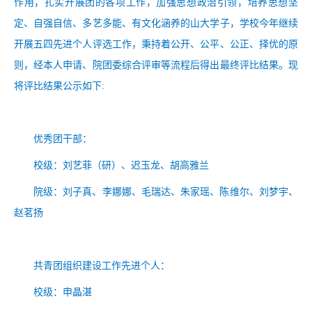
作用，扎实开展团的各项工作，加强思想政治引领，培养思想坚
定、自强自信、多艺多能、有文化涵养的山大学子，学校今年继续
开展五四先进个人评选工作，秉持着公开、公平、公正、择优的原
则，经本人申请、院团委综合评审等流程后得出最终评比结果。现
将评比结果公示如下
:
优秀团干部：
校级：
刘艺菲（研）、迟玉龙、胡高雅兰
院级：
刘子真、李娜娜、毛瑞达、朱家瑶、陈维尔、刘梦宇、
赵茗扬
共青团组织建设工作先进个人：
校级：
申晶湛