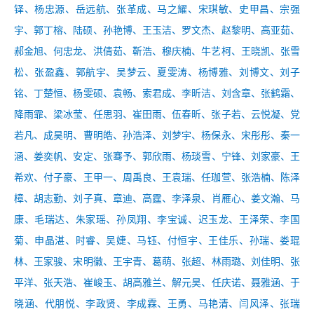
铎、杨忠源、岳远航、张革成
、
马之耀、宋琪敏、史甲昌、宗强
宇、郭丁榕、陆硕、孙艳博、王玉洁、罗文杰、赵黎明、高亚茹、
郝金旭、何忠龙、洪倩茹、靳浩、穆庆楠、牛艺柯、王晓凯、张雪
松、张盈鑫、郭航宇、吴梦云、夏雯涛、杨博雅
、
刘博文
、
刘子
铭
、
丁楚恒
、
杨雯硕
、
袁畅
、
索君成
、
李昕洁
、
刘含章
、
张鹤霜
、
降雨霏
、
梁冰莹
、
任思羽
、
崔田雨
、
伍春昕
、
张子若
、
云悦凝
、
党
若凡
、
成昊明
、
曹明皓
、
孙浩泽
、
刘梦宇
、
杨保永
、
宋彤彤
、
秦一
涵
、
姜奕帆
、
安定
、
张骞予
、
郭欣雨
、
杨琰雪
、
宁锋
、
刘家豪
、
王
希欢
、
付子豪
、
王甲一
、
周禹良
、
王袁瑞
、
任珈萱
、
张浩楠
、
陈泽
樟
、
胡志勤
、
刘子真
、
章迪
、
高霆
、
李泽泉
、
肖雁心
、
姜文瀚
、
马
康
、
毛瑞达
、
朱家瑶
、
孙凤翔
、
李宝诚
、
迟玉龙
、
王泽荣
、
李国
菊
、
申晶湛
、
时睿
、
吴婕
、
马钰
、
付恒宇
、
王佳乐
、
孙瑞
、
娄琨
林
、
王家骏
、
宋明徽
、
王宇青
、
葛萌
、
张超
、
林雨璐
、
刘佳明
、
张
平洋
、
张天浩
、
崔峻玉
、
胡高雅兰
、
解元昊
、
任庆诺
、
聂雅涵
、
于
晓涵
、
代朋悦
、
李政贤
、
李成霖
、
王勇
、
马艳清
、
闫风泽
、
张瑞