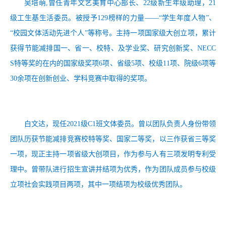
吴培萌,曾任青年文艺美育中心部长、22级新生年级助理，21
级工生基生活委员。被授予129榜样的力量——“学生年度人物”、
“校园文体活动先进个人”等称号。主持一项国家级大创立项，累计
获得节能减排国一、省一、校特、及学业奖、研究创新奖、NECC
S特等奖的在内的国家级奖项6项、省级5项、校级11项、院级6项等
30余项在创新创业、学科竞赛中取得的奖项。
白文达，现任2021级C1班文体委员。曾以团队负责人身份带领
团队历获节能减排竞赛校特等奖、国家二等奖，以三作获省三等奖
一项，现正主持一项省级大创项目，作为参与人有三项发明专利受
理中。曾带队进行招生宣讲并结项为优秀，作为团队成员参与校级
立项社会实践项目两项，其中一项结项为校级优秀团队。