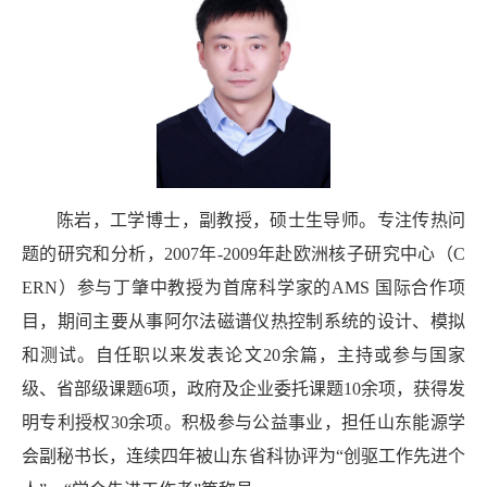
陈岩，工学博士，副教授，硕士生导师。专注传热问
题的研究和分析，
2007
年
-2009
年赴欧洲核子研究中心（
C
ERN
）参与丁肇中教授为首席科学家的
AMS
国际合作项
目，期间主要从事阿尔法磁谱仪热控制系统的设计、模拟
和测试。自任职以来发表论文
20
余篇，主持或参与国家
级、省部级课题
6
项，政府及企业委托课题
10
余项，获得发
明专利授权
30
余项。积极参与公益事业，担任山东能源学
会副秘书长，连续四年被山东省科协评为
“
创驱工作先进个