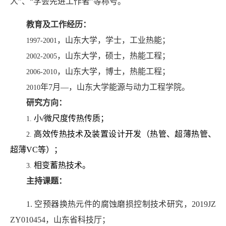
人
”
、
“
学会先进工作者
”
等称号。
教育及工作经历：
，山东大学，学士，工业热能；
1997-2001
，山东大学，硕士，热能工程；
2002-2005
，山东大学，博士，热能工程；
2006-2010
年
7
月
—
，山东大学能源与动力工程学院。
2010
研究方向：
小
/
微尺度传热传质；
1.
高效传热技术及装置设计开发（热管、超薄热管、
2.
超薄
VC
等）；
相变蓄热技术。
3.
主持课题：
1.
空预器换热元件的腐蚀磨损控制技术研究，
2019JZ
ZY010454
，
山东省科技厅；