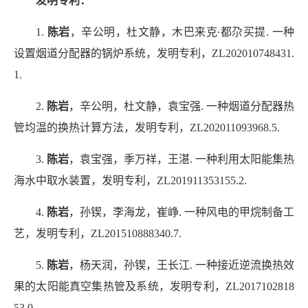
发明专利：
1.
陈岩
，辛公明，杜文静，木巴来克
∙
都尕买提
.
一种
设置烟道分配器的锅炉系统，发明专利，
ZL202010748431.
1.
2.
陈岩
，辛公明，杜文静，袁宝强
.
一种烟道分配器热
管均温的换热计算方法，发明专利，
ZL202011093968.5.
3.
陈岩
，袁宝强，季万祥，王湛
.
一种利用太阳能集热
海水中取水装置，发明专利，
ZL201911353155.2.
4.
陈岩
，孙锲，李海龙，崔峥
.
一种风电的甲烷制备工
艺，发明专利，
ZL201510888340.7.
5.
陈岩
，杨天润，孙锲，王长江
.
一种接近逆流换热效
果的太阳能真空集热管及系统，发明专利，
ZL2017102818
53.0.