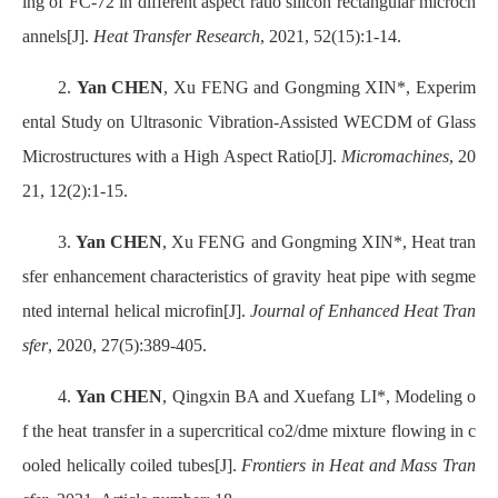
ing of FC-72 in different aspect ratio silicon rectangular microch
annels[J].
Heat Transfer Research
, 2021, 52(15):1-14.
2.
Yan CHEN
, Xu FENG and Gongming XIN*, Experim
ental Study on Ultrasonic Vibration-Assisted WECDM of Glass
Microstructures with a High Aspect Ratio[J].
Micromachines
, 20
21, 12(2):1-15.
3.
Yan CHEN
, Xu FENG and Gongming XIN*, Heat tran
sfer enhancement characteristics of gravity heat pipe with segme
nted internal helical microfin[J].
Journal of Enhanced Heat Tran
sfer
, 2020, 27(5):389-405.
4.
Yan CHEN
, Qingxin BA and Xuefang LI*, Modeling o
f the heat transfer in a supercritical co2/dme mixture flowing in c
ooled helically coiled tubes[J].
Frontiers in Heat and Mass Tran