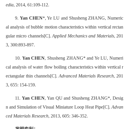
edia
, 2014, 61:109-112.
9.
Yan CHEN
*, Ye LU and Shusheng ZHANG, Numeric
al analysis of bubble motion characteristics within vertical rectan
gular micro channels[C].
Applied Mechanics and Materials
, 201
3, 300:893-897.
10.
Yan CHEN
, Shusheng ZHANG* and Ye LU, Numeri
cal analysis of water flow boiling characteristics within vertical r
ectangular thin channels[C].
Advanced Materials Research
, 201
3, 655:
154-159.
11.
Yan CHEN
, Yan QU and Shusheng ZHANG*, Desig
n and Simulation of Visual Miniature Loop Heat Pipe[C].
Advan
ced Materials Research
, 2013, 605:
346-352.