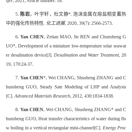
sfer
, 2021, Article number: 18.
5.
陈岩
，叶宇轩，杜文静
*.
泡沫金属在熔盐相变蓄热
中的强化传热特性
.
化工进展
, 2020, 39(7):
2566-2573.
6.
Yan CHEN
, Zetian MAO, Jie REN and Chunsheng G
UO*, Development of a miniature low-temperature solar seawat
er desalination device[J].
Desalination and Water Treatment
, 20
19, 170:24-37.
7.
Yan CHEN
*, Wei CHANG, Shusheng ZHANG and C
hunsheng GUO, Steady Sate Modeling of LHP and Analysis
[C].
Advanced Materials Research
, 2012, 430:1834-1838.
8.
Yan CHEN
, Wei CHANG, Shusheng ZHANG* and C
hunsheng GUO, Heat transfer characteristics of water during flo
w boiling in a vertical rectangular mini-channel[C].
Energy Proc