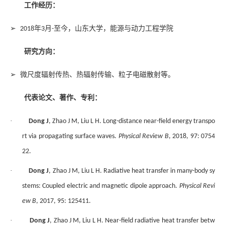
工作经历：
➢
年
月
至今，山东大学，能源与动力工程学院
2018
3
-
研究方向：
➢
微尺度辐射传热、热辐射传输、粒子电磁散射等。
代表论文、著作、专利：
·
Dong J
, Zhao J M, Liu L H. Long-distance near-field energy transpo
rt via propagating surface waves.
Physical Review B
, 2018, 97: 0754
22.
·
Dong J
, Zhao J M, Liu L H. Radiative heat transfer in many-body sy
stems: Coupled electric and magnetic dipole approach.
Physical Revi
ew B
, 2017, 95: 125411.
·
Dong J
, Zhao J M, Liu L H. Near-field radiative heat transfer betw