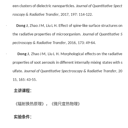
een clusters of dielectric nanoparticles.
Journal of Quantitative Spect
roscopy & Radiative Transfer
, 2017, 197: 114-122.
·
Dong J
, Zhao J M, Liu L H. Effect of spine-like surface structures on
the radiative properties of microorganism.
Journal of Quantitative S
pectroscopy & Radiative Transfer
, 2016, 173: 49-64.
·
Dong J
, Zhao J M, Liu L H. Morphological effects on the radiative
properties of soot aerosols in different internally mixing states with s
ulfate.
Journal of Quantitative Spectroscopy & Radiative Transfer
, 20
15, 165: 43-55.
主讲课程：
《辐射换热原理》，《微尺度热物理》
实验条件：